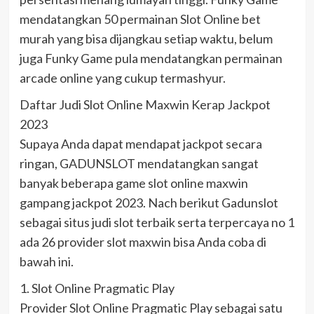
mendatangkan 50 permainan Slot Online bet
murah yang bisa dijangkau setiap waktu, belum
juga Funky Game pula mendatangkan permainan
arcade online yang cukup termashyur.
Daftar Judi Slot Online Maxwin Kerap Jackpot
2023
Supaya Anda dapat mendapat jackpot secara
ringan, GADUNSLOT mendatangkan sangat
banyak beberapa game slot online maxwin
gampang jackpot 2023. Nach berikut Gadunslot
sebagai situs judi slot terbaik serta terpercaya no 1
ada 26 provider slot maxwin bisa Anda coba di
bawah ini.
1. Slot Online Pragmatic Play
Provider Slot Online Pragmatic Play sebagai satu