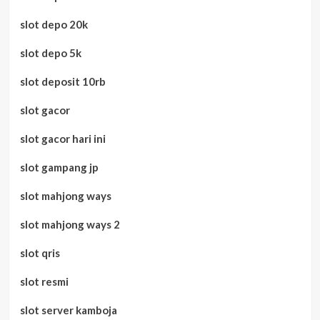
slot depo 20k
slot depo 5k
slot deposit 10rb
slot gacor
slot gacor hari ini
slot gampang jp
slot mahjong ways
slot mahjong ways 2
slot qris
slot resmi
slot server kamboja