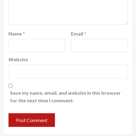
Name
*
Email
*
Website
Save my name, email, and website in this browser
for the next time I comment.