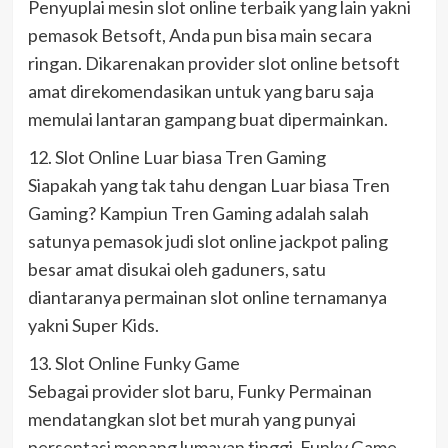
Penyuplai mesin slot online terbaik yang lain yakni
pemasok Betsoft, Anda pun bisa main secara
ringan. Dikarenakan provider slot online betsoft
amat direkomendasikan untuk yang baru saja
memulai lantaran gampang buat dipermainkan.
12. Slot Online Luar biasa Tren Gaming
Siapakah yang tak tahu dengan Luar biasa Tren
Gaming? Kampiun Tren Gaming adalah salah
satunya pemasok judi slot online jackpot paling
besar amat disukai oleh gaduners, satu
diantaranya permainan slot online ternamanya
yakni Super Kids.
13. Slot Online Funky Game
Sebagai provider slot baru, Funky Permainan
mendatangkan slot bet murah yang punyai
persentasi menang lumayan tinggi. Funky Game