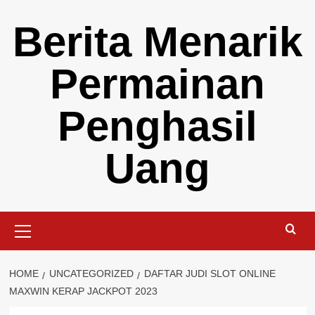
Skip
Berita Menarik
to
content
Permainan
Penghasil
Uang
Primary
Menu
HOME
UNCATEGORIZED
DAFTAR JUDI SLOT ONLINE
MAXWIN KERAP JACKPOT 2023