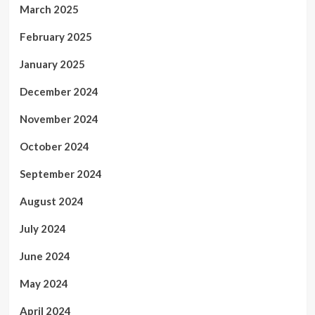
March 2025
February 2025
January 2025
December 2024
November 2024
October 2024
September 2024
August 2024
July 2024
June 2024
May 2024
April 2024