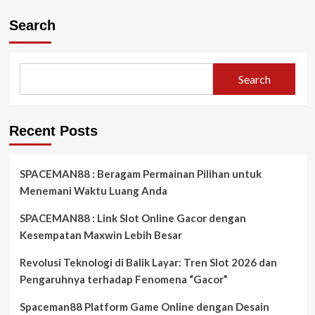
Search
Search
Recent Posts
SPACEMAN88 : Beragam Permainan Pilihan untuk
Menemani Waktu Luang Anda
SPACEMAN88 : Link Slot Online Gacor dengan
Kesempatan Maxwin Lebih Besar
Revolusi Teknologi di Balik Layar: Tren Slot 2026 dan
Pengaruhnya terhadap Fenomena “Gacor”
Spaceman88 Platform Game Online dengan Desain