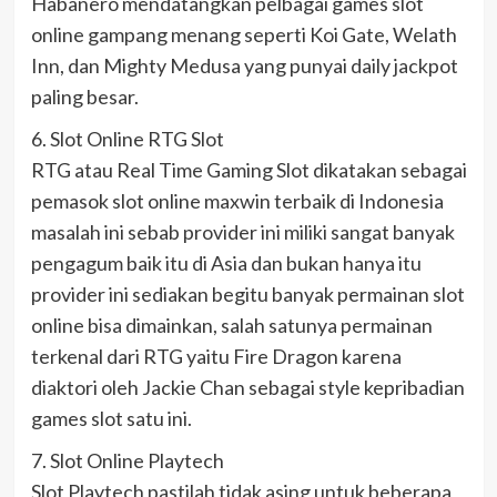
Habanero mendatangkan pelbagai games slot
online gampang menang seperti Koi Gate, Welath
Inn, dan Mighty Medusa yang punyai daily jackpot
paling besar.
6. Slot Online RTG Slot
RTG atau Real Time Gaming Slot dikatakan sebagai
pemasok slot online maxwin terbaik di Indonesia
masalah ini sebab provider ini miliki sangat banyak
pengagum baik itu di Asia dan bukan hanya itu
provider ini sediakan begitu banyak permainan slot
online bisa dimainkan, salah satunya permainan
terkenal dari RTG yaitu Fire Dragon karena
diaktori oleh Jackie Chan sebagai style kepribadian
games slot satu ini.
7. Slot Online Playtech
Slot Playtech pastilah tidak asing untuk beberapa