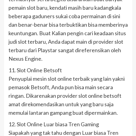
pemain slot baru, kendati masih baru kadangkala
beberapa gaduners sukai coba permainan di sini
dan benar-benar bisa terbuktikan bisa memberinya
keuntungan. Buat Kalian pengin cari keadaan situs
judi slot terbaru, Anda dapat main di provider slot
terbaru dari Playstar sangat direferensikan oleh
Nexus Engine.
11. Slot Online Betsoft
Penyuplai mesin slot online terbaik yang lain yakni
pemasok Betsoft, Anda pun bisa main secara
ringan. Dikarenakan provider slot online betsoft
amat direkomendasikan untuk yang baru saja
memulai lantaran gampang buat dipermainkan.
12. Slot Online Luar biasa Tren Gaming
Siapakah yang tak tahu dengan Luar biasa Tren