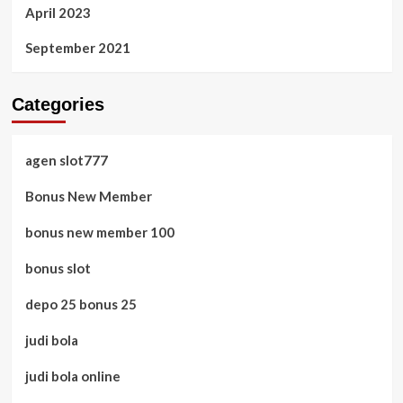
April 2023
September 2021
Categories
agen slot777
Bonus New Member
bonus new member 100
bonus slot
depo 25 bonus 25
judi bola
judi bola online