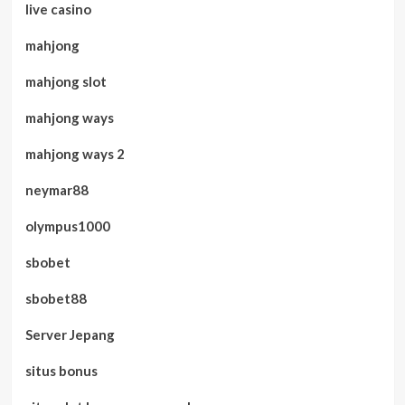
live casino
mahjong
mahjong slot
mahjong ways
mahjong ways 2
neymar88
olympus1000
sbobet
sbobet88
Server Jepang
situs bonus