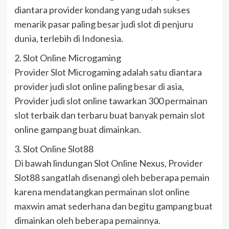
diantara provider kondang yang udah sukses
menarik pasar paling besar judi slot di penjuru
dunia, terlebih di Indonesia.
2. Slot Online Microgaming
Provider Slot Microgaming adalah satu diantara
provider judi slot online paling besar di asia,
Provider judi slot online tawarkan 300 permainan
slot terbaik dan terbaru buat banyak pemain slot
online gampang buat dimainkan.
3. Slot Online Slot88
Di bawah lindungan Slot Online Nexus, Provider
Slot88 sangatlah disenangi oleh beberapa pemain
karena mendatangkan permainan slot online
maxwin amat sederhana dan begitu gampang buat
dimainkan oleh beberapa pemainnya.