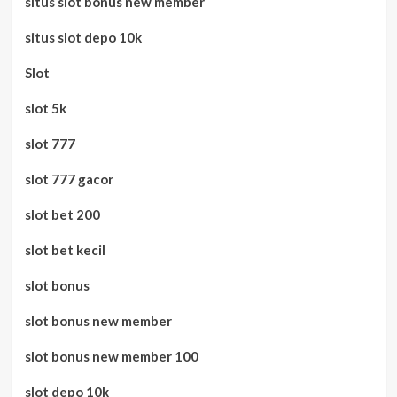
situs slot bonus new member
situs slot depo 10k
Slot
slot 5k
slot 777
slot 777 gacor
slot bet 200
slot bet kecil
slot bonus
slot bonus new member
slot bonus new member 100
slot depo 10k