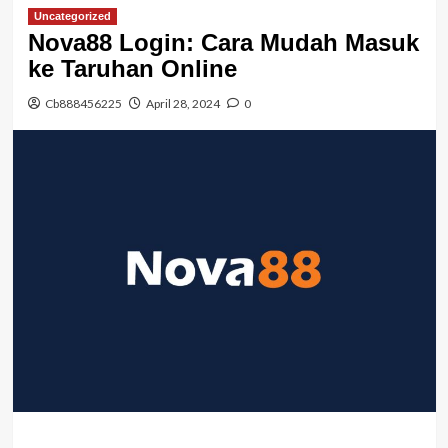
Uncategorized
Nova88 Login: Cara Mudah Masuk
ke Taruhan Online
Cb888456225
April 28, 2024
0