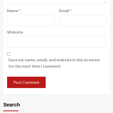
Name
*
Email
*
Website
Save my name, email, and website in this browser
for the next time I comment.
Search