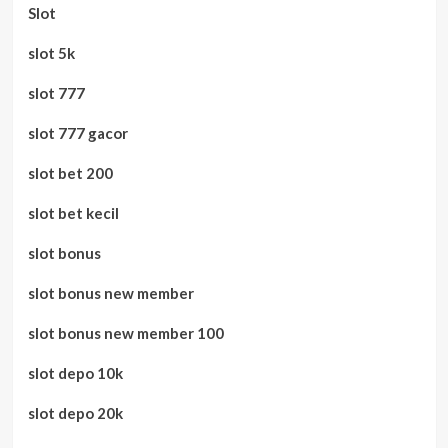
Slot
slot 5k
slot 777
slot 777 gacor
slot bet 200
slot bet kecil
slot bonus
slot bonus new member
slot bonus new member 100
slot depo 10k
slot depo 20k