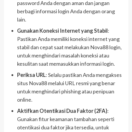
password Anda dengan aman dan jangan
berbagi informasi login Anda dengan orang
lain.
Gunakan Koneksi Internet yang Stabil
:
Pastikan Anda memiliki koneksi internet yang
stabil dan cepat saat melakukan Nova88 login,
untuk menghindari masalah koneksi atau
kesulitan saat memasukkan informasi login.
Periksa URL
: Selalu pastikan Anda mengakses
situs Nova88 melalui URL resmi yang benar
untuk menghindari phishing atau penipuan
online.
Aktifkan Otentikasi Dua Faktor (2FA)
:
Gunakan fitur keamanan tambahan seperti
otentikasi dua faktor jika tersedia, untuk