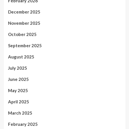
February 2026
December 2025
November 2025
October 2025
September 2025
August 2025
July 2025
June 2025
May 2025
April 2025
March 2025
February 2025