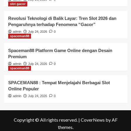
slot gacor
Revolusi Teknologi di Balik Layar: Tren Slot 2026 dan
Pengaruhnya terhadap Fenomena “Gacor”
admin
July 24, 2026
0
spaceman88
Spaceman88 Platform Game Online dengan Desain
Premium
admin
July 24, 2026
0
spaceman88
SPACEMAN88 : Tempat Menjelajahi Berbagai Slot
Online Populer
admin
July 24, 2026
0
Copyright © All rights reserved.
|
CoverNews
by AF
themes.