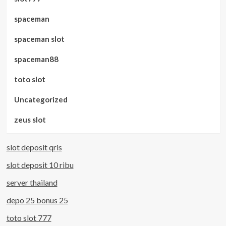
spaceman
spaceman slot
spaceman88
toto slot
Uncategorized
zeus slot
slot deposit qris
slot deposit 10 ribu
server thailand
depo 25 bonus 25
toto slot 777