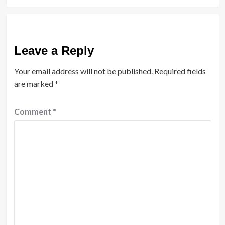
Leave a Reply
Your email address will not be published.
Required fields
are marked
*
Comment
*