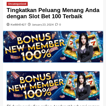
Uncategorized
Tingkatkan Peluang Menang Anda
dengan Slot Bet 100 Terbaik
Kw8845427
January 23, 2024
0