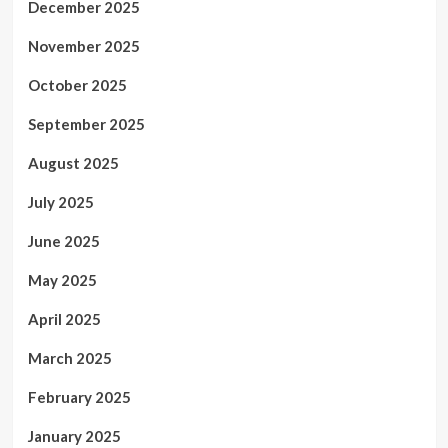
December 2025
November 2025
October 2025
September 2025
August 2025
July 2025
June 2025
May 2025
April 2025
March 2025
February 2025
January 2025