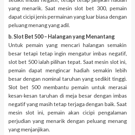
yang menarik. Saat mesin slot bet 300, pemain
dapat cicipi jenis permainan yang luar biasa dengan
peluang menang yang adil.
b. Slot Bet 500 – Halangan yang Menantang
Untuk pemain yang mencari halangan semakin
besar tetapi tetap ingin mengatur imbas negatif,
slot bet 500 ialah pilihan tepat. Saat mesin slot ini,
pemain dapat mengincar hadiah semakin lebih
besar dengan nominal taruhan yang sedikit tinggi.
Slot bet 500 membantu pemain untuk merasai
kesan-kesan taruhan di meja besar dengan imbas
negatif yang masih tetap terjaga dengan baik. Saat
mesin slot ini, pemain akan cicipi pengalaman
perjudian yang menarik dengan peluang menang
yang menjanjikan.