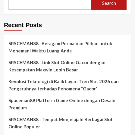
Search
Recent Posts
SPACEMAN88 : Beragam Permainan Pilihan untuk
Menemani Waktu Luang Anda
SPACEMAN88 : Link Slot Online Gacor dengan
Kesempatan Maxwin Lebih Besar
Revolusi Teknologi di Balik Layar: Tren Slot 2026 dan
Pengaruhnya terhadap Fenomena “Gacor”
Spaceman88 Platform Game Online dengan Desain
Premium
SPACEMAN88 : Tempat Menjelajahi Berbagai Slot
Online Populer