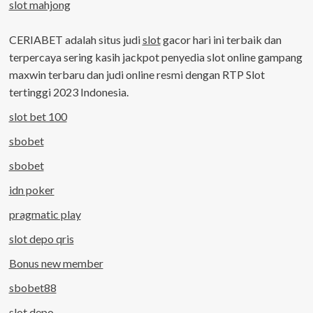
slot mahjong
CERIABET adalah situs judi
slot
gacor hari ini terbaik dan
terpercaya sering kasih jackpot penyedia slot online gampang
maxwin terbaru dan judi online resmi dengan RTP Slot
tertinggi 2023 Indonesia.
slot bet 100
sbobet
sbobet
idn poker
pragmatic play
slot depo qris
Bonus new member
sbobet88
slot depo