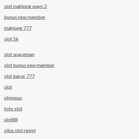
slot mahjong ways 2
bonus new member
mahjong 777
slot 5k
slot spaceman
slot bonus new member
slot gacor 777
slot
olympus
toto slot
slot88
situs slot resmi