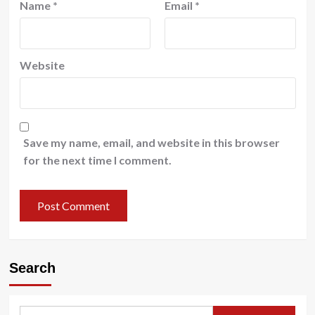
Name
*
Email
*
Website
Save my name, email, and website in this browser
for the next time I comment.
Search