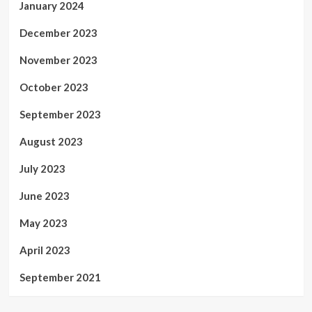
January 2024
December 2023
November 2023
October 2023
September 2023
August 2023
July 2023
June 2023
May 2023
April 2023
September 2021