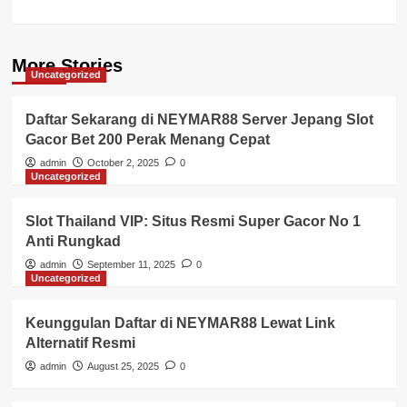
More Stories
Uncategorized
Daftar Sekarang di NEYMAR88 Server Jepang Slot
Gacor Bet 200 Perak Menang Cepat
admin
October 2, 2025
0
Uncategorized
Slot Thailand VIP: Situs Resmi Super Gacor No 1
Anti Rungkad
admin
September 11, 2025
0
Uncategorized
Keunggulan Daftar di NEYMAR88 Lewat Link
Alternatif Resmi
admin
August 25, 2025
0