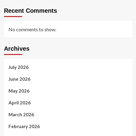
Recent Comments
No comments to show.
Archives
July 2026
June 2026
May 2026
April 2026
March 2026
February 2026