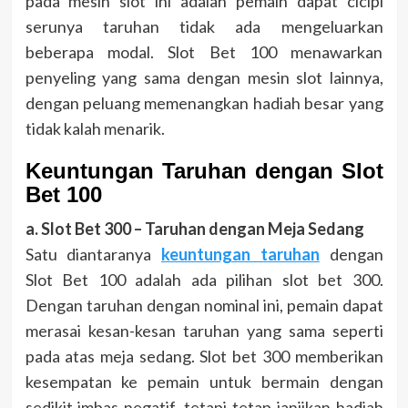
pada mesin slot ini adalah pemain dapat cicipi
serunya taruhan tidak ada mengeluarkan
beberapa modal. Slot Bet 100 menawarkan
penyeling yang sama dengan mesin slot lainnya,
dengan peluang memenangkan hadiah besar yang
tidak kalah menarik.
Keuntungan Taruhan dengan Slot
Bet 100
a. Slot Bet 300 – Taruhan dengan Meja Sedang
Satu diantaranya
keuntungan taruhan
dengan
Slot Bet 100 adalah ada pilihan slot bet 300.
Dengan taruhan dengan nominal ini, pemain dapat
merasai kesan-kesan taruhan yang sama seperti
pada atas meja sedang. Slot bet 300 memberikan
kesempatan ke pemain untuk bermain dengan
sedikit imbas negatif, tetapi tetap janjikan hadiah