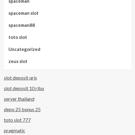
spaceman
spaceman slot
spaceman88
toto slot
Uncategorized
zeus slot
slot deposit qris
slot deposit 10 ribu
server thailand
depo 25 bonus 25
toto slot 777
pragmatic