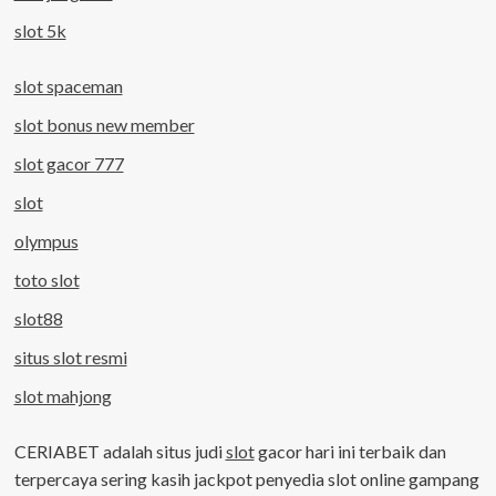
slot 5k
slot spaceman
slot bonus new member
slot gacor 777
slot
olympus
toto slot
slot88
situs slot resmi
slot mahjong
CERIABET adalah situs judi
slot
gacor hari ini terbaik dan
terpercaya sering kasih jackpot penyedia slot online gampang