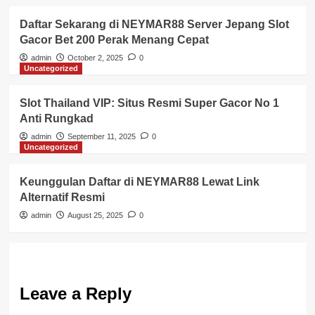
Daftar Sekarang di NEYMAR88 Server Jepang Slot
Gacor Bet 200 Perak Menang Cepat
admin
October 2, 2025
0
Uncategorized
Slot Thailand VIP: Situs Resmi Super Gacor No 1
Anti Rungkad
admin
September 11, 2025
0
Uncategorized
Keunggulan Daftar di NEYMAR88 Lewat Link
Alternatif Resmi
admin
August 25, 2025
0
Leave a Reply