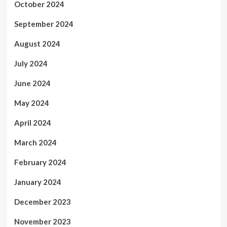
October 2024
September 2024
August 2024
July 2024
June 2024
May 2024
April 2024
March 2024
February 2024
January 2024
December 2023
November 2023