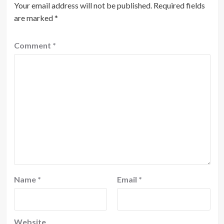
Your email address will not be published.
Required fields
are marked
*
Comment
*
Name
*
Email
*
Website