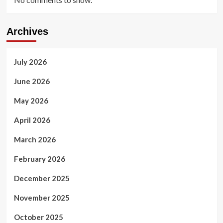
Archives
July 2026
June 2026
May 2026
April 2026
March 2026
February 2026
December 2025
November 2025
October 2025