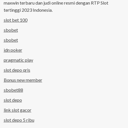
maxwin terbaru dan judi online resmi dengan RTP Slot
tertinggi 2023 Indonesia.
slot bet 100
sbobet
sbobet
idn poker
pragmatic play
slot depo qris
Bonus new member
sbobet88
slot depo
link slot gacor
slot depo 5 ribu