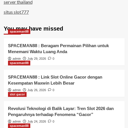
server thailand
situs slot777
You may have missed
spaceman88
SPACEMAN88 : Beragam Permainan Pilihan untuk
Menemani Waktu Luang Anda
admin
July 29, 2026
0
spaceman88
SPACEMAN88 : Link Slot Online Gacor dengan
Kesempatan Maxwin Lebih Besar
admin
July 26, 2026
0
slot gacor
Revolusi Teknologi di Balik Layar: Tren Slot 2026 dan
Pengaruhnya terhadap Fenomena “Gacor”
admin
July 24, 2026
0
spaceman88