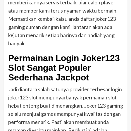
memberikannya servis terbaik, biar calon player
atau member kami terus nyaman waktu bermain.
Memastikan kembali kalau anda daftar joker123
gaming cuman dengan kami, lantaran akan ada
kejutan menarik setiap harinya dan hadiah yang
banyak.
Permainan Login Joker123
Slot Sangat Populer
Sederhana Jackpot
Jadi diantara salah satunya provider terbesar login
joker123 slot mempunyai banyak permainan slot
hebat enteng buat dimenangkan. Joker123 gaming
selalu menjual games mempunyai kwalitas dengan
performa menarik. Pasti akan membuat anda
nyaman di waktu mainkan. Berikut ini adalah