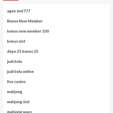
agen slot777
Bonus New Member
bonus new member 100
bonus slot
depo 25 bonus 25
judi bola
judi bola online
live casino
mahjong
mahjong slot
mahjong ways