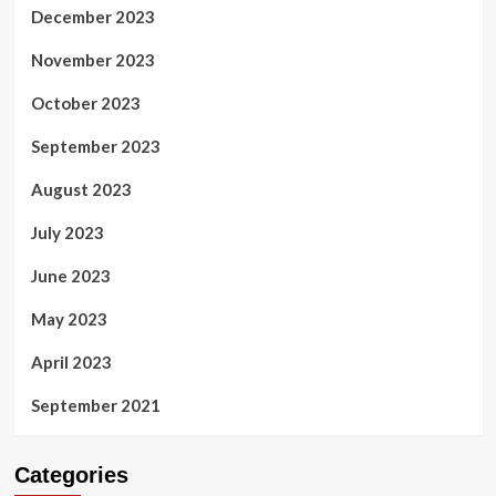
December 2023
November 2023
October 2023
September 2023
August 2023
July 2023
June 2023
May 2023
April 2023
September 2021
Categories