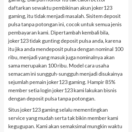
daftarkan sewaktu pembikinan akun joker123
gaming, itu tidak menjadi masalah. Sisitem deposit
pulsa tanpa potongan ini, cocok untuk semua jenis
pembayaran kami. Dipertambah kembali bila,
joker123 tidak gunting deposit pulsa anda, karena
itu jika anda mendeposit pulsa dengan nominal 100
ribu, menjadi yang masuk juga nominalnya akan
sama merupakan 100 ribu. Model cara usaha
semacam ini sungguh-sungguh menjadi disukainya
sejumlah pemain joker123 gaming. Hampir 85%
member setia login joker123 kami lakukan bisnis
dengan deposit pulsa tanpa potongan.
Situs joker123 gaming selalu mementingkan
service yang mudah serta tak bikin member kami
kegugupan. Kami akan semaksimal mungkin waktu