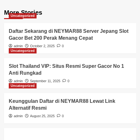
More Stories
Uncategorized
Daftar Sekarang di NEYMAR88 Server Jepang Slot
Gacor Bet 200 Perak Menang Cepat
admin
October 2, 2025
0
Uncategorized
Slot Thailand VIP: Situs Resmi Super Gacor No 1
Anti Rungkad
admin
September 11, 2025
0
Uncategorized
Keunggulan Daftar di NEYMAR88 Lewat Link
Alternatif Resmi
admin
August 25, 2025
0