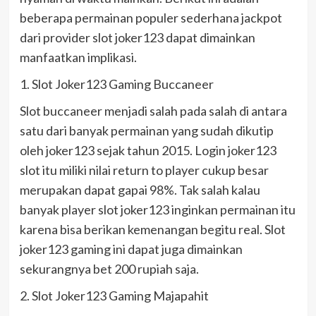
beberapa permainan populer sederhana jackpot
dari provider slot joker123 dapat dimainkan
manfaatkan implikasi.
1. Slot Joker123 Gaming Buccaneer
Slot buccaneer menjadi salah pada salah di antara
satu dari banyak permainan yang sudah dikutip
oleh joker123 sejak tahun 2015. Login joker123
slot itu miliki nilai return to player cukup besar
merupakan dapat gapai 98%. Tak salah kalau
banyak player slot joker123 inginkan permainan itu
karena bisa berikan kemenangan begitu real. Slot
joker123 gaming ini dapat juga dimainkan
sekurangnya bet 200 rupiah saja.
2. Slot Joker123 Gaming Majapahit