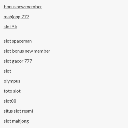
bonus new member
mahjong 777
slot 5k
slot spaceman
slot bonus new member
slot gacor 777
slot
olympus
toto slot
slot88
situs slot resmi
slot mahjong