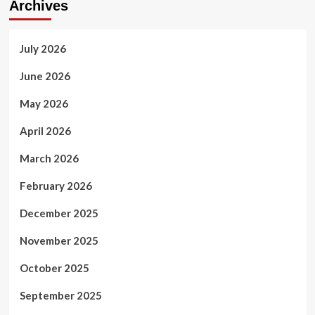
Archives
July 2026
June 2026
May 2026
April 2026
March 2026
February 2026
December 2025
November 2025
October 2025
September 2025