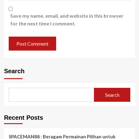
Save my name, email, and website in this browser
for the next time I comment.
Search
Search
Recent Posts
SPACEMAN88 : Beragam Permainan Pilihan untuk