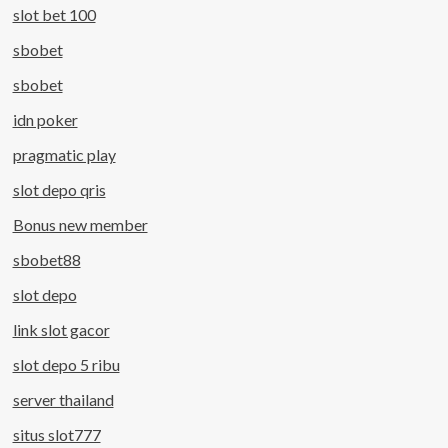
slot bet 100
sbobet
sbobet
idn poker
pragmatic play
slot depo qris
Bonus new member
sbobet88
slot depo
link slot gacor
slot depo 5 ribu
server thailand
situs slot777