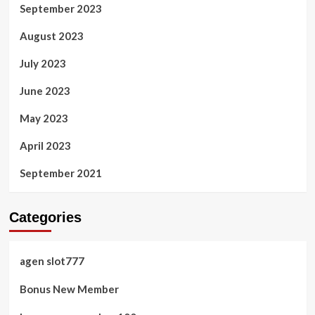
September 2023
August 2023
July 2023
June 2023
May 2023
April 2023
September 2021
Categories
agen slot777
Bonus New Member