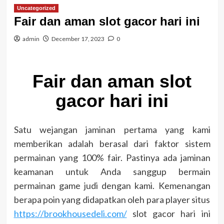
Uncategorized
Fair dan aman slot gacor hari ini
admin
December 17, 2023
0
Fair dan aman slot
gacor hari ini
Satu wejangan jaminan pertama yang kami
memberikan adalah berasal dari faktor sistem
permainan yang 100% fair. Pastinya ada jaminan
keamanan untuk Anda sanggup bermain
permainan game judi dengan kami. Kemenangan
berapa poin yang didapatkan oleh para player situs
https://brookhousedeli.com/
slot gacor hari ini