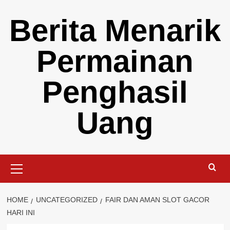
Skip
Berita Menarik
to
content
Permainan
Penghasil
Uang
Primary
Menu
HOME
UNCATEGORIZED
FAIR DAN AMAN SLOT GACOR
HARI INI