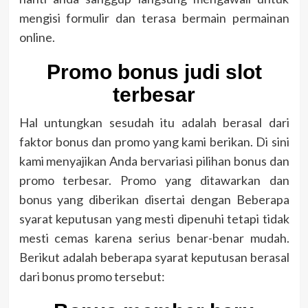
mengisi formulir dan terasa bermain permainan
online.
Promo bonus judi slot
terbesar
Hal untungkan sesudah itu adalah berasal dari
faktor bonus dan promo yang kami berikan. Di sini
kami menyajikan Anda bervariasi pilihan bonus dan
promo terbesar. Promo yang ditawarkan dan
bonus yang diberikan disertai dengan Beberapa
syarat keputusan yang mesti dipenuhi tetapi tidak
mesti cemas karena serius benar-benar mudah.
Berikut adalah beberapa syarat keputusan berasal
dari bonus promo tersebut: