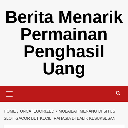
Skip
Berita Menarik
to
content
Permainan
Penghasil
Uang
Primary
Menu
HOME
UNCATEGORIZED
MULAILAH MENANG DI SITUS
SLOT GACOR BET KECIL: RAHASIA DI BALIK KESUKSESAN