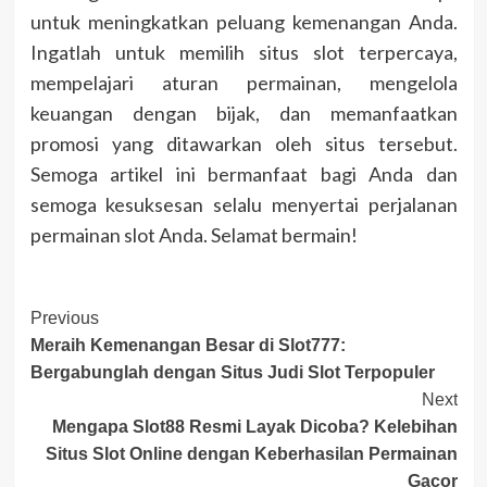
untuk meningkatkan peluang kemenangan Anda.
Ingatlah untuk memilih situs slot terpercaya,
mempelajari aturan permainan, mengelola
keuangan dengan bijak, dan memanfaatkan
promosi yang ditawarkan oleh situs tersebut.
Semoga artikel ini bermanfaat bagi Anda dan
semoga kesuksesan selalu menyertai perjalanan
permainan slot Anda. Selamat bermain!
Post
Previous
Meraih Kemenangan Besar di Slot777:
Navigation
Bergabunglah dengan Situs Judi Slot Terpopuler
Next
Mengapa Slot88 Resmi Layak Dicoba? Kelebihan
Situs Slot Online dengan Keberhasilan Permainan
Gacor