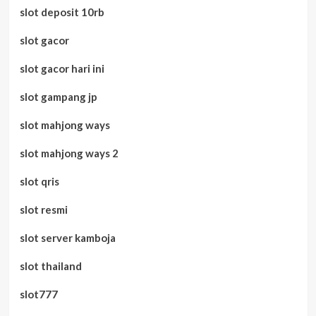
slot deposit 10rb
slot gacor
slot gacor hari ini
slot gampang jp
slot mahjong ways
slot mahjong ways 2
slot qris
slot resmi
slot server kamboja
slot thailand
slot777