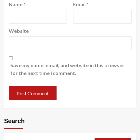
Name
*
Email
*
Website
Save my name, email, and website in this browser
for the next time I comment.
Search