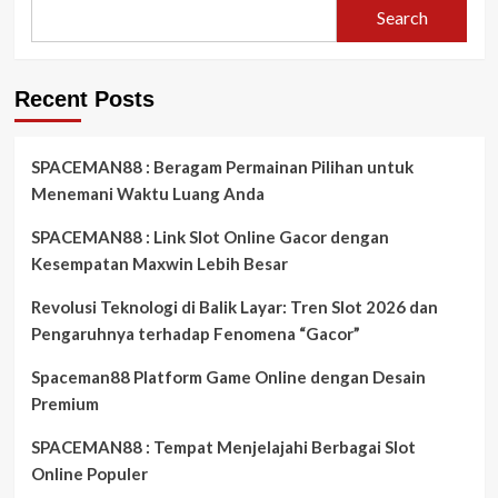
Search
Recent Posts
SPACEMAN88 : Beragam Permainan Pilihan untuk
Menemani Waktu Luang Anda
SPACEMAN88 : Link Slot Online Gacor dengan
Kesempatan Maxwin Lebih Besar
Revolusi Teknologi di Balik Layar: Tren Slot 2026 dan
Pengaruhnya terhadap Fenomena “Gacor”
Spaceman88 Platform Game Online dengan Desain
Premium
SPACEMAN88 : Tempat Menjelajahi Berbagai Slot
Online Populer