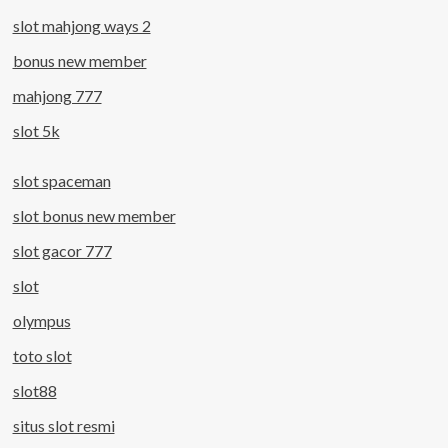
slot mahjong ways 2
bonus new member
mahjong 777
slot 5k
slot spaceman
slot bonus new member
slot gacor 777
slot
olympus
toto slot
slot88
situs slot resmi