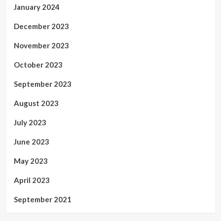
January 2024
December 2023
November 2023
October 2023
September 2023
August 2023
July 2023
June 2023
May 2023
April 2023
September 2021