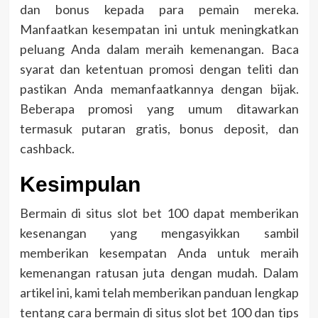
dan bonus kepada para pemain mereka.
Manfaatkan kesempatan ini untuk meningkatkan
peluang Anda dalam meraih kemenangan. Baca
syarat dan ketentuan promosi dengan teliti dan
pastikan Anda memanfaatkannya dengan bijak.
Beberapa promosi yang umum ditawarkan
termasuk putaran gratis, bonus deposit, dan
cashback.
Kesimpulan
Bermain di situs slot bet 100 dapat memberikan
kesenangan yang mengasyikkan sambil
memberikan kesempatan Anda untuk meraih
kemenangan ratusan juta dengan mudah. Dalam
artikel ini, kami telah memberikan panduan lengkap
tentang cara bermain di situs slot bet 100 dan tips