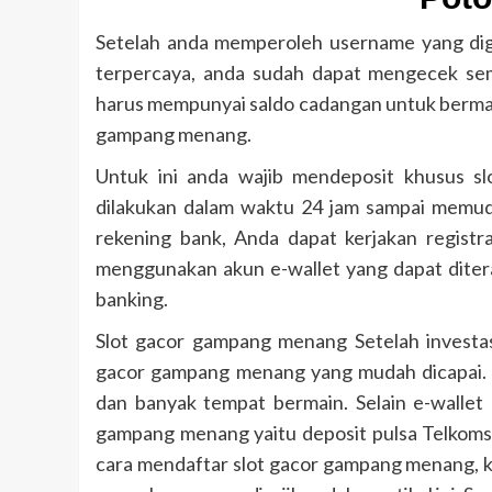
Setelah anda memperoleh username yang digun
terpercaya, anda sudah dapat mengecek se
harus mempunyai saldo cadangan untuk berma
gampang menang.
Untuk ini anda wajib mendeposit khusus sl
dilakukan dalam waktu 24 jam sampai memud
rekening bank, Anda dapat kerjakan regis
menggunakan akun e-wallet yang dapat diterap
banking.
Slot gacor gampang menang Setelah investa
gacor gampang menang yang mudah dicapai. 
dan banyak tempat bermain. Selain e-wallet 
gampang menang yaitu deposit pulsa Telkomsel
cara mendaftar slot gacor gampang menang,