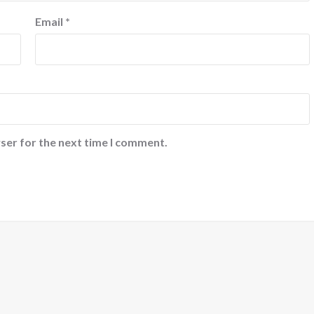
Email
*
ser for the next time I comment.