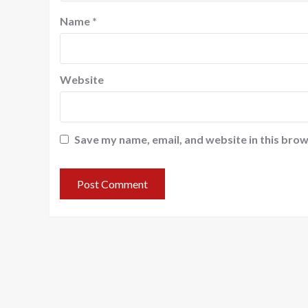
Name
*
Website
Save my name, email, and website in this brow