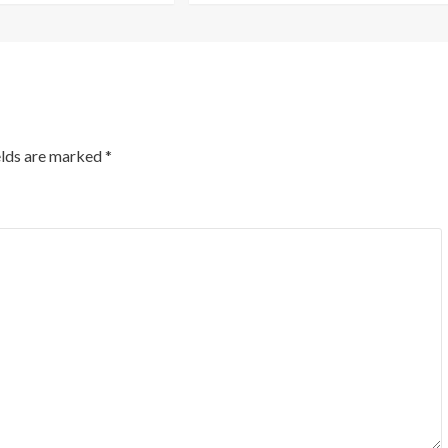
elds are marked
*