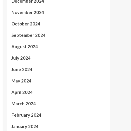
December 2024
November 2024
October 2024
September 2024
August 2024
July 2024
June 2024
May 2024
April 2024
March 2024
February 2024
January 2024