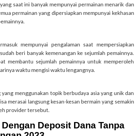
a yang saat ini banyak mempunyai permainan menarik dan
 Semua permainan yang dipersiapkan mempunyai kekhasan
 pemainnya.
 termasuk mempunyai pengalaman saat mempersiapkan
sudah beri banyak kemenangan ke sejumlah pemainnya.
pat membantu sejumlah pemainnya untuk memperoleh
harinya waktu mengisi waktu lengangnya.
g yang menggunakan topik berbudaya asia yang unik dan
isa merasai langsung kesan-kesan bermain yang semakin
h provider tersebut.
or Dengan Deposit Dana Tanpa
ngan 2023