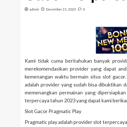
admin
December 21, 2023
0
Kami tidak cuma beritahukan banyak provider
merekomendasikan provider yang dapat and
kemenangan waktu bermain situs slot gacor
adalah provider yang sudah bisa dibuktikan d
memenangkan permainan yang dipersiapkan d
terpercaya tahun 2023 yang dapat kami berikan
Slot Gacor Pragmatic Play
Pragmatic play adalah provider slot terpercaya