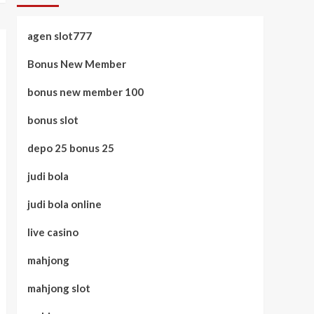
agen slot777
Bonus New Member
bonus new member 100
bonus slot
depo 25 bonus 25
judi bola
judi bola online
live casino
mahjong
mahjong slot