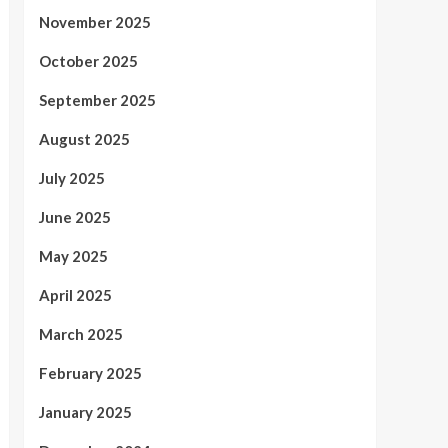
November 2025
October 2025
September 2025
August 2025
July 2025
June 2025
May 2025
April 2025
March 2025
February 2025
January 2025