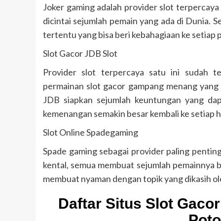
Joker gaming adalah provider slot terpercay
dicintai sejumlah pemain yang ada di Dunia.
tertentu yang bisa beri kebahagiaan ke setiap
Slot Gacor JDB Slot
Provider slot terpercaya satu ini sudah
permainan slot gacor gampang menang yang 
JDB siapkan sejumlah keuntungan yang da
kemenangan semakin besar kembali ke setiap 
Slot Online Spadegaming
Spade gaming sebagai provider paling pentin
kental, semua membuat sejumlah pemainnya b
membuat nyaman dengan topik yang dikasih ole
Daftar Situs Slot Gac
Poto