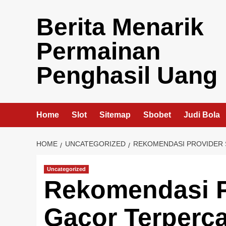
Skip
to
Berita Menarik
content
Permainan
Penghasil Uang
Home
Slot
Sitemap
Sbobet
Judi Bola
HOME
UNCATEGORIZED
REKOMENDASI PROVIDER 
Uncategorized
Rekomendasi Pr
Gacor Terperc