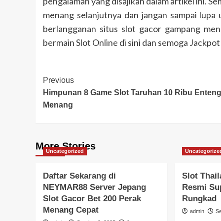
pengalaman yang disajikan dalam artikel ini. Se
menang selanjutnya dan jangan sampai lupa u
berlangganan situs slot gacor gampang mena
bermain Slot Online di sini dan semoga Jackpo
Post
Previous
Himpunan 8 Game Slot Taruhan 10 Ribu Enten
Navigation
Menang
More Stories
Uncategorized
Uncategorize
Daftar Sekarang di
Slot Thai
NEYMAR88 Server Jepang
Resmi Sup
Slot Gacor Bet 200 Perak
Rungkad
Menang Cepat
admin
S