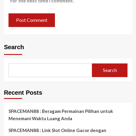
for the next time I comment.
Search
Search
Recent Posts
SPACEMAN88 : Beragam Permainan Pilihan untuk
Menemani Waktu Luang Anda
SPACEMAN88 : Link Slot Online Gacor dengan