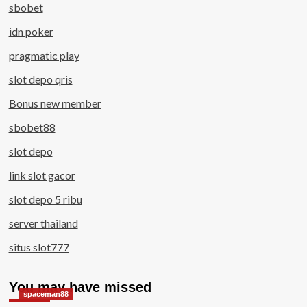
sbobet
idn poker
pragmatic play
slot depo qris
Bonus new member
sbobet88
slot depo
link slot gacor
slot depo 5 ribu
server thailand
situs slot777
You may have missed
spaceman88