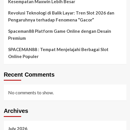
Kesempatan Maxwin Lebih Besar
Revolusi Teknologi di Balik Layar: Tren Slot 2026 dan
Pengaruhnya terhadap Fenomena “Gacor”
Spaceman88 Platform Game Online dengan Desain
Premium
SPACEMAN88 : Tempat Menjelajahi Berbagai Slot
Online Populer
Recent Comments
No comments to show.
Archives
July 2026