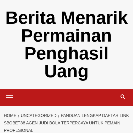
Skip
Berita Menarik
to
content
Permainan
Penghasil
Uang
Primary
Menu
HOME
UNCATEGORIZED
PANDUAN LENGKAP DAFTAR LINK
SBOBET88 AGEN JUDI BOLA TERPERCAYA UNTUK PEMAIN
PROFESIONAL