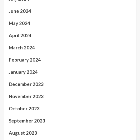
June 2024
May 2024
April 2024
March 2024
February 2024
January 2024
December 2023
November 2023
October 2023
September 2023
August 2023