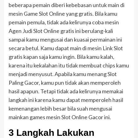
beberapa pemain diberi kebebasan untuk main di
mesin Game Slot Online yang gratis. Bila kamu
pemain pemula, tidak ada kelirunya coba mesin
Agen Judi Slot Online gratis ini berulang-kali
sampai kamu mengusai dan kuasai permainan ini
secara betul. Kamu dapat main di mesin Link Slot
gratis kapan saja kamu ingin. Bila kamu kalah,
karena itu kekalahan itu tidak membuat chips kamu
menjadi menyusut. Apabila kamu menang Slot
Paling Gacor, kamu pun tidak akan memperoleh
hasil apapun. Tetapi tidak ada kelirunya memakai
langkah ini karena kamu dapat memperoleh hasil
kemenangan lebih besar bila suah mengusai
mainkan games mesin Slot Online Gacor ini.
3 Langkah Lakukan