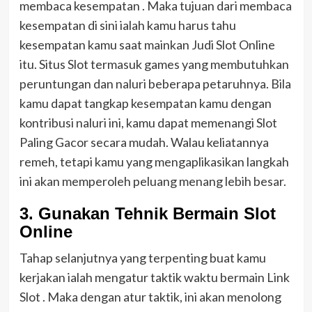
membaca kesempatan . Maka tujuan dari membaca
kesempatan di sini ialah kamu harus tahu
kesempatan kamu saat mainkan Judi Slot Online
itu. Situs Slot termasuk games yang membutuhkan
peruntungan dan naluri beberapa petaruhnya. Bila
kamu dapat tangkap kesempatan kamu dengan
kontribusi naluri ini, kamu dapat memenangi Slot
Paling Gacor secara mudah. Walau keliatannya
remeh, tetapi kamu yang mengaplikasikan langkah
ini akan memperoleh peluang menang lebih besar.
3. Gunakan Tehnik Bermain Slot
Online
Tahap selanjutnya yang terpenting buat kamu
kerjakan ialah mengatur taktik waktu bermain Link
Slot . Maka dengan atur taktik, ini akan menolong