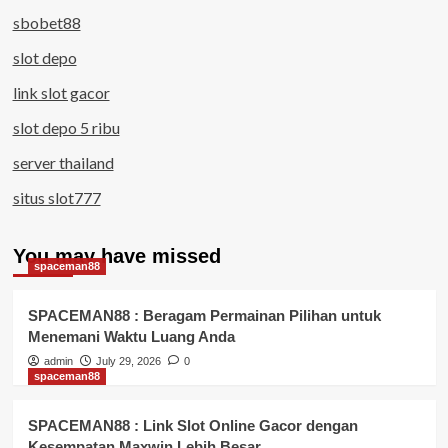
sbobet88
slot depo
link slot gacor
slot depo 5 ribu
server thailand
situs slot777
You may have missed
spaceman88
SPACEMAN88 : Beragam Permainan Pilihan untuk
Menemani Waktu Luang Anda
admin
July 29, 2026
0
spaceman88
SPACEMAN88 : Link Slot Online Gacor dengan
Kesempatan Maxwin Lebih Besar