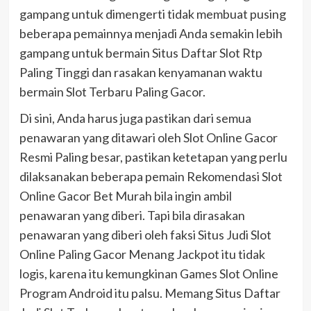
gampang untuk dimengerti tidak membuat pusing
beberapa pemainnya menjadi Anda semakin lebih
gampang untuk bermain Situs Daftar Slot Rtp
Paling Tinggi dan rasakan kenyamanan waktu
bermain Slot Terbaru Paling Gacor.
Di sini, Anda harus juga pastikan dari semua
penawaran yang ditawari oleh Slot Online Gacor
Resmi Paling besar, pastikan ketetapan yang perlu
dilaksanakan beberapa pemain Rekomendasi Slot
Online Gacor Bet Murah bila ingin ambil
penawaran yang diberi. Tapi bila dirasakan
penawaran yang diberi oleh faksi Situs Judi Slot
Online Paling Gacor Menang Jackpot itu tidak
logis, karena itu kemungkinan Games Slot Online
Program Android itu palsu. Memang Situs Daftar