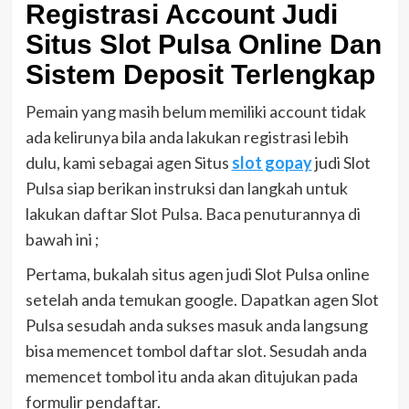
Registrasi Account Judi
Situs Slot Pulsa Online Dan
Sistem Deposit Terlengkap
Pemain yang masih belum memiliki account tidak
ada kelirunya bila anda lakukan registrasi lebih
dulu, kami sebagai agen Situs
slot gopay
judi Slot
Pulsa siap berikan instruksi dan langkah untuk
lakukan daftar Slot Pulsa. Baca penuturannya di
bawah ini ;
Pertama, bukalah situs agen judi Slot Pulsa online
setelah anda temukan google. Dapatkan agen Slot
Pulsa sesudah anda sukses masuk anda langsung
bisa memencet tombol daftar slot. Sesudah anda
memencet tombol itu anda akan ditujukan pada
formulir pendaftar.