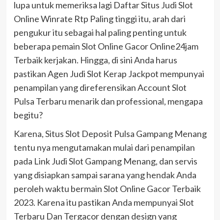
lupa untuk memeriksa lagi Daftar Situs Judi Slot
Online Winrate Rtp Paling tinggi itu, arah dari
pengukur itu sebagai hal paling penting untuk
beberapa pemain Slot Online Gacor Online24jam
Terbaik kerjakan. Hingga, di sini Anda harus
pastikan Agen Judi Slot Kerap Jackpot mempunyai
penampilan yang direferensikan Account Slot
Pulsa Terbaru menarik dan professional, mengapa
begitu?
Karena, Situs Slot Deposit Pulsa Gampang Menang
tentu nya mengutamakan mulai dari penampilan
pada Link Judi Slot Gampang Menang, dan servis
yang disiapkan sampai sarana yang hendak Anda
peroleh waktu bermain Slot Online Gacor Terbaik
2023. Karena itu pastikan Anda mempunyai Slot
Terbaru Dan Tergacor dengan design yang