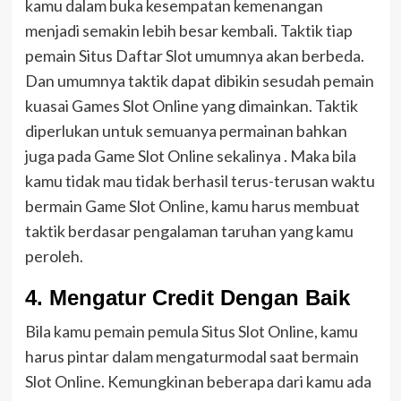
kamu dalam buka kesempatan kemenangan
menjadi semakin lebih besar kembali. Taktik tiap
pemain Situs Daftar Slot umumnya akan berbeda.
Dan umumnya taktik dapat dibikin sesudah pemain
kuasai Games Slot Online yang dimainkan. Taktik
diperlukan untuk semuanya permainan bahkan
juga pada Game Slot Online sekalinya . Maka bila
kamu tidak mau tidak berhasil terus-terusan waktu
bermain Game Slot Online, kamu harus membuat
taktik berdasar pengalaman taruhan yang kamu
peroleh.
4. Mengatur Credit Dengan Baik
Bila kamu pemain pemula Situs Slot Online, kamu
harus pintar dalam mengaturmodal saat bermain
Slot Online. Kemungkinan beberapa dari kamu ada