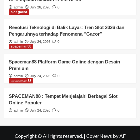
admin
July 26, 2026
0
slot gacor
Revolusi Teknologi di Balik Layar: Tren Slot 2026 dan
Pengaruhnya terhadap Fenomena “Gacor”
admin
July 24, 2026
0
spaceman88
Spaceman88 Platform Game Online dengan Desain
Premium
admin
July 24, 2026
0
spaceman88
SPACEMAN88 : Tempat Menjelajahi Berbagai Slot
Online Populer
admin
July 24, 2026
0
Copyright © All rights reserved.
|
CoverNews
by AF