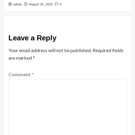
admin
August 25, 2025
0
Leave a Reply
Your email address will not be published.
Required fields
are marked
*
Comment
*