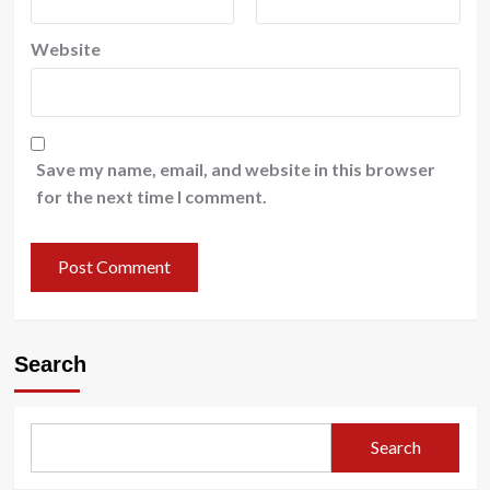
Website
Save my name, email, and website in this browser
for the next time I comment.
Search
Search