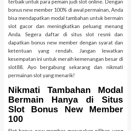
terbaik untuk para pemain judi slot online. Dengan
bonus new member 100% di awal permainan, Anda
bisa mendapatkan modal tambahan untuk bermain
slot gacor dan meningkatkan peluang menang
Anda. Segera daftar di situs slot resmi dan
dapatkan bonus new member dengan syarat dan
ketentuan yang rendah. Jangan lewatkan
kesempatan ini untuk meraih kemenangan besar di
slot88. Ayo bergabung sekarang dan nikmati
permainan slot yang menarik!
Nikmati Tambahan Modal
Bermain Hanya di Situs
Slot Bonus New Member
100
Slot bonus new member merupakan pilihan yang