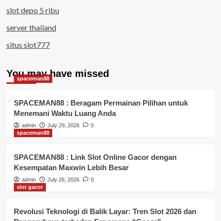
slot depo 5 ribu
server thailand
situs slot777
You may have missed
spaceman88
SPACEMAN88 : Beragam Permainan Pilihan untuk
Menemani Waktu Luang Anda
admin
July 29, 2026
0
spaceman88
SPACEMAN88 : Link Slot Online Gacor dengan
Kesempatan Maxwin Lebih Besar
admin
July 26, 2026
0
slot gacor
Revolusi Teknologi di Balik Layar: Tren Slot 2026 dan