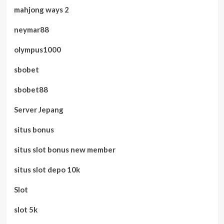
mahjong ways 2
neymar88
olympus1000
sbobet
sbobet88
Server Jepang
situs bonus
situs slot bonus new member
situs slot depo 10k
Slot
slot 5k