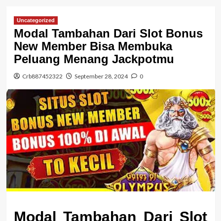
Uncategorized
Modal Tambahan Dari Slot Bonus
New Member Bisa Membuka
Peluang Menang Jackpotmu
Crb887452322
September 28, 2024
0
Modal Tambahan Dari Slot