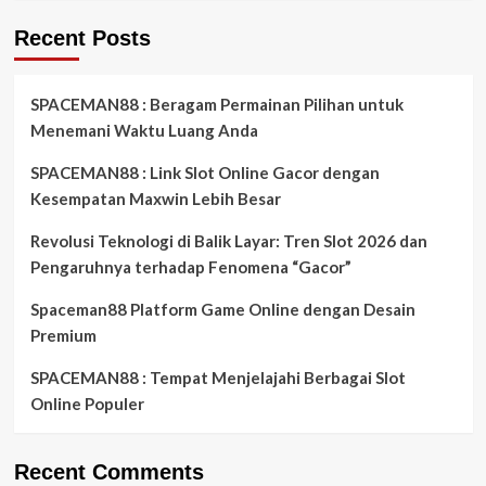
Recent Posts
SPACEMAN88 : Beragam Permainan Pilihan untuk
Menemani Waktu Luang Anda
SPACEMAN88 : Link Slot Online Gacor dengan
Kesempatan Maxwin Lebih Besar
Revolusi Teknologi di Balik Layar: Tren Slot 2026 dan
Pengaruhnya terhadap Fenomena “Gacor”
Spaceman88 Platform Game Online dengan Desain
Premium
SPACEMAN88 : Tempat Menjelajahi Berbagai Slot
Online Populer
Recent Comments