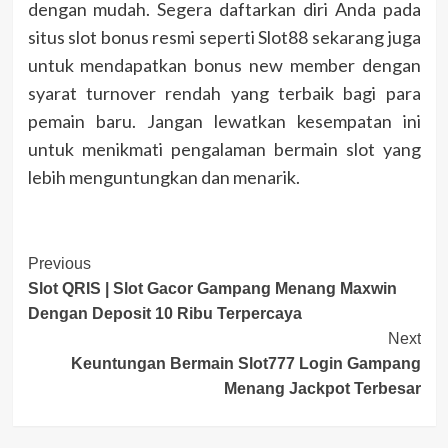
dengan mudah. Segera daftarkan diri Anda pada
situs slot bonus resmi seperti Slot88 sekarang juga
untuk mendapatkan bonus new member dengan
syarat turnover rendah yang terbaik bagi para
pemain baru. Jangan lewatkan kesempatan ini
untuk menikmati pengalaman bermain slot yang
lebih menguntungkan dan menarik.
Post
Previous
Slot QRIS | Slot Gacor Gampang Menang Maxwin
Navigation
Dengan Deposit 10 Ribu Terpercaya
Next
Keuntungan Bermain Slot777 Login Gampang
Menang Jackpot Terbesar