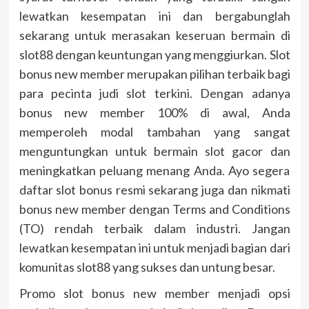
lewatkan kesempatan ini dan bergabunglah
sekarang untuk merasakan keseruan bermain di
slot88 dengan keuntungan yang menggiurkan. Slot
bonus new member merupakan pilihan terbaik bagi
para pecinta judi slot terkini. Dengan adanya
bonus new member 100% di awal, Anda
memperoleh modal tambahan yang sangat
menguntungkan untuk bermain slot gacor dan
meningkatkan peluang menang Anda. Ayo segera
daftar slot bonus resmi sekarang juga dan nikmati
bonus new member dengan Terms and Conditions
(TO) rendah terbaik dalam industri. Jangan
lewatkan kesempatan ini untuk menjadi bagian dari
komunitas slot88 yang sukses dan untung besar.
Promo slot bonus new member menjadi opsi