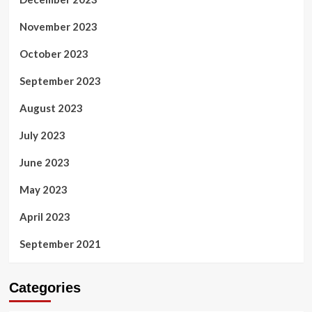
November 2023
October 2023
September 2023
August 2023
July 2023
June 2023
May 2023
April 2023
September 2021
Categories