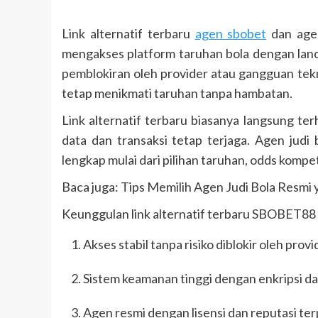
Link alternatif terbaru
agen sbobet
dan agen
mengakses platform taruhan bola dengan lanca
pemblokiran oleh provider atau gangguan teknis
tetap menikmati taruhan tanpa hambatan.
Link alternatif terbaru biasanya langsung 
data dan transaksi tetap terjaga. Agen judi
lengkap mulai dari pilihan taruhan, odds kompe
Baca juga: Tips Memilih Agen Judi Bola Resmi
Keunggulan link alternatif terbaru SBOBET88 d
Akses stabil tanpa risiko diblokir oleh provi
Sistem keamanan tinggi dengan enkripsi da
Agen resmi dengan lisensi dan reputasi te