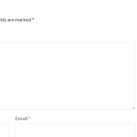
elds are marked
*
Email
*