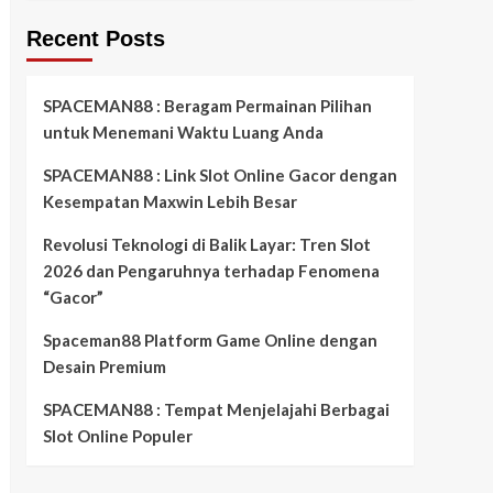
Recent Posts
SPACEMAN88 : Beragam Permainan Pilihan
untuk Menemani Waktu Luang Anda
SPACEMAN88 : Link Slot Online Gacor dengan
Kesempatan Maxwin Lebih Besar
Revolusi Teknologi di Balik Layar: Tren Slot
2026 dan Pengaruhnya terhadap Fenomena
“Gacor”
Spaceman88 Platform Game Online dengan
Desain Premium
SPACEMAN88 : Tempat Menjelajahi Berbagai
Slot Online Populer