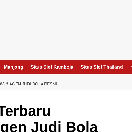
Mahjong
Situs Slot Kamboja
Situs Slot Thailand
88 & AGEN JUDI BOLA RESMI
 Terbaru
en Judi Bola