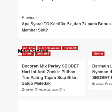
Post
Previous
Apa Syarat TO Kecil 3x, 5x, dan 7x pada Bonus
Navigation
Member Slot?
judi bola
judi bola online
neymar88
More Stories
sbobet
sbobet88
sbobet
Bocoran Mix Parlay SBOBET
Bermain 
Hari Ini Anti Zonkk: Pilihan
Nyaman d
Tim Paling Tajam Siap Bikin
SBOBET R
Saldo Meledak
admin
D
admin
March 31, 2026
0