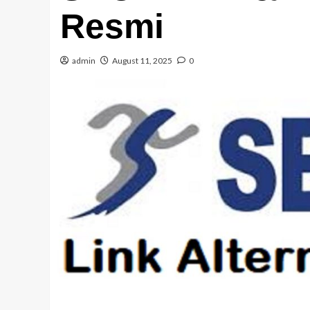
Resmi
admin
August 11, 2025
0