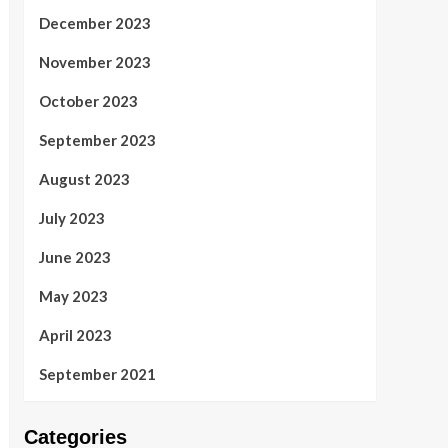
December 2023
November 2023
October 2023
September 2023
August 2023
July 2023
June 2023
May 2023
April 2023
September 2021
Categories