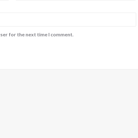
ser for the next time I comment.