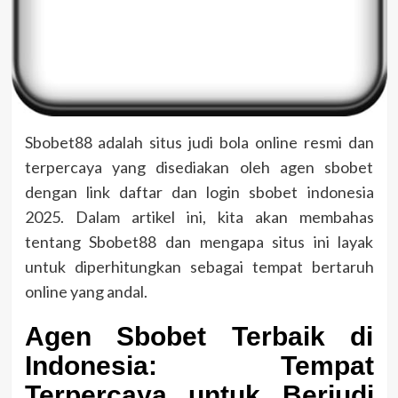
Sbobet88 adalah situs judi bola online resmi dan
terpercaya yang disediakan oleh agen sbobet
dengan link daftar dan login sbobet indonesia
2025. Dalam artikel ini, kita akan membahas
tentang Sbobet88 dan mengapa situs ini layak
untuk diperhitungkan sebagai tempat bertaruh
online yang andal.
Agen Sbobet Terbaik di
Indonesia: Tempat
Terpercaya untuk Berjudi