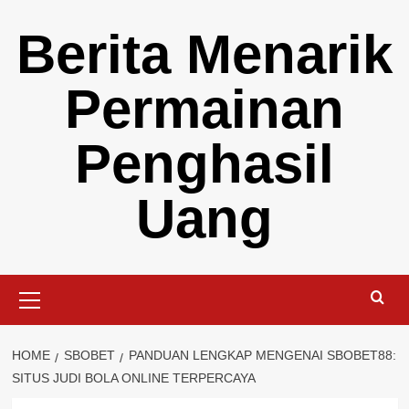
Skip
Berita Menarik
to
content
Permainan
Penghasil
Uang
Primary
Menu
HOME
SBOBET
PANDUAN LENGKAP MENGENAI SBOBET88:
SITUS JUDI BOLA ONLINE TERPERCAYA