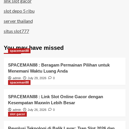
link slot gacor
slot depo 5 ribu
server thailand
situs slot777
You may have missed
spaceman88
SPACEMAN88 : Beragam Permainan Pilihan untuk
Menemani Waktu Luang Anda
admin
July 29, 2026
0
spaceman88
SPACEMAN88 : Link Slot Online Gacor dengan
Kesempatan Maxwin Lebih Besar
admin
July 26, 2026
0
slot gacor
Revolusi Teknologi di Balik Layar: Tren Slot 2026 dan