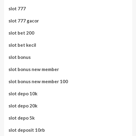
slot 777
slot 777 gacor
slot bet 200
slot bet kecil
slot bonus
slot bonus new member
slot bonus new member 100
slot depo 10k
slot depo 20k
slot depo 5k
slot deposit 10rb