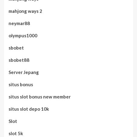
mahjong ways 2
neymar88
olympus1000
sbobet
sbobet88
Server Jepang
situs bonus
situs slot bonus new member
situs slot depo 10k
Slot
slot 5k