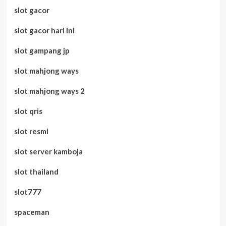
slot gacor
slot gacor hari ini
slot gampang jp
slot mahjong ways
slot mahjong ways 2
slot qris
slot resmi
slot server kamboja
slot thailand
slot777
spaceman