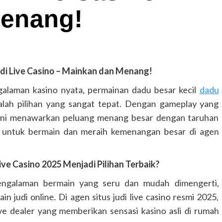
Menang!
udi Live Casino – Mainkan dan Menang!
alaman kasino nyata, permainan dadu besar kecil
dadu
dalah pilihan yang sangat tepat. Dengan gameplay yang
ini menawarkan peluang menang besar dengan taruhan
n untuk bermain dan meraih kemenangan besar di agen
ive Casino 2025 Menjadi Pilihan Terbaik?
engalaman bermain yang seru dan mudah dimengerti,
 judi online. Di agen situs judi live casino resmi 2025,
ve dealer yang memberikan sensasi kasino asli di rumah