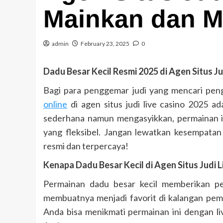
Mainkan dan 
admin
February 23, 2025
0
Dadu Besar Kecil Resmi 2025 di Agen Situs J
Bagi para penggemar judi yang mencari peng
online
di agen situs judi live casino 2025 a
sederhana namun mengasyikkan, permainan 
yang fleksibel. Jangan lewatkan kesempata
resmi dan terpercaya!
Kenapa Dadu Besar Kecil di Agen Situs Judi L
Permainan dadu besar kecil memberikan p
membuatnya menjadi favorit di kalangan pemain
Anda bisa menikmati permainan ini dengan li