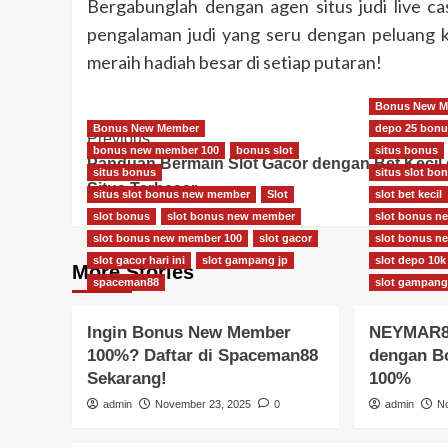
Bergabunglah dengan agen situs judi live ca
pengalaman judi yang seru dengan peluang
meraih hadiah besar di setiap putaran!
Bonus New 
Bonus New Member
depo 25 bonu
Post
Previous
bonus new member 100
bonus slot
situs bonus
Panduan Bermain Slot Gacor dengan Bet Kecil 
Navigation
situs bonus
situs slot b
Situs Terbesar
situs slot bonus new member
Slot
slot bet kecil
slot bonus
slot bonus new member
slot bonus 
slot bonus new member 100
slot gacor
slot bonus n
slot gacor hari ini
slot gampang jp
slot depo 10k
More Stories
spaceman88
slot gampang
Ingin Bonus New Member
NEYMAR88
100%? Daftar di Spaceman88
dengan B
Sekarang!
100%
admin
November 23, 2025
0
admin
N