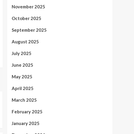
November 2025
October 2025
September 2025
August 2025
July 2025
June 2025
May 2025
April 2025
March 2025
February 2025
January 2025