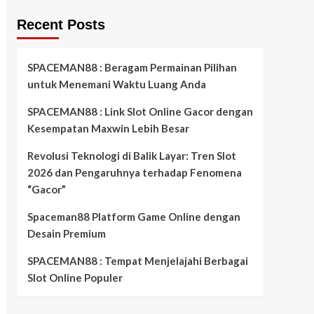
Recent Posts
SPACEMAN88 : Beragam Permainan Pilihan
untuk Menemani Waktu Luang Anda
SPACEMAN88 : Link Slot Online Gacor dengan
Kesempatan Maxwin Lebih Besar
Revolusi Teknologi di Balik Layar: Tren Slot
2026 dan Pengaruhnya terhadap Fenomena
“Gacor”
Spaceman88 Platform Game Online dengan
Desain Premium
SPACEMAN88 : Tempat Menjelajahi Berbagai
Slot Online Populer