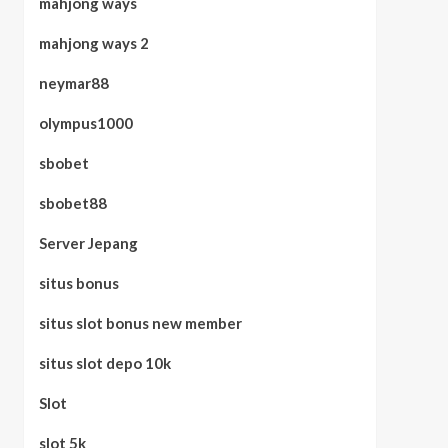
mahjong ways
mahjong ways 2
neymar88
olympus1000
sbobet
sbobet88
Server Jepang
situs bonus
situs slot bonus new member
situs slot depo 10k
Slot
slot 5k