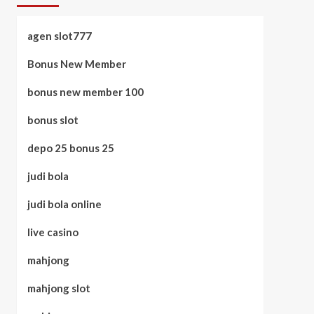
agen slot777
Bonus New Member
bonus new member 100
bonus slot
depo 25 bonus 25
judi bola
judi bola online
live casino
mahjong
mahjong slot