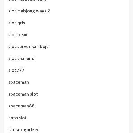
slot mahjong ways 2
slot qris
slot resmi
slot server kamboja
slot thailand
slot777
spaceman
spaceman slot
spaceman88
toto slot
Uncategorized