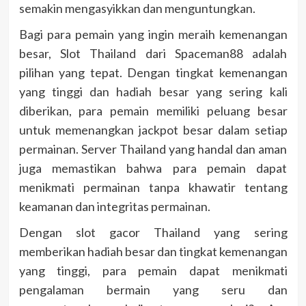
semakin mengasyikkan dan menguntungkan.
Bagi para pemain yang ingin meraih kemenangan
besar, Slot Thailand dari Spaceman88 adalah
pilihan yang tepat. Dengan tingkat kemenangan
yang tinggi dan hadiah besar yang sering kali
diberikan, para pemain memiliki peluang besar
untuk memenangkan jackpot besar dalam setiap
permainan. Server Thailand yang handal dan aman
juga memastikan bahwa para pemain dapat
menikmati permainan tanpa khawatir tentang
keamanan dan integritas permainan.
Dengan slot gacor Thailand yang sering
memberikan hadiah besar dan tingkat kemenangan
yang tinggi, para pemain dapat menikmati
pengalaman bermain yang seru dan