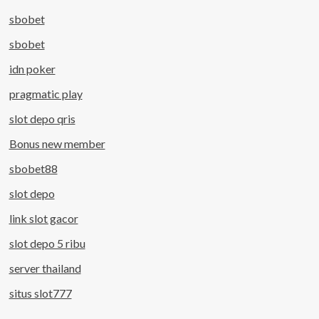
sbobet
sbobet
idn poker
pragmatic play
slot depo qris
Bonus new member
sbobet88
slot depo
link slot gacor
slot depo 5 ribu
server thailand
situs slot777