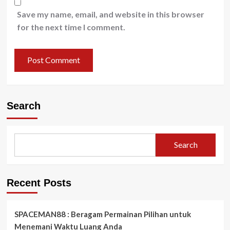
Save my name, email, and website in this browser
for the next time I comment.
Search
Search
Recent Posts
SPACEMAN88 : Beragam Permainan Pilihan untuk
Menemani Waktu Luang Anda