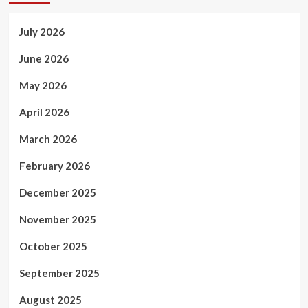
July 2026
June 2026
May 2026
April 2026
March 2026
February 2026
December 2025
November 2025
October 2025
September 2025
August 2025