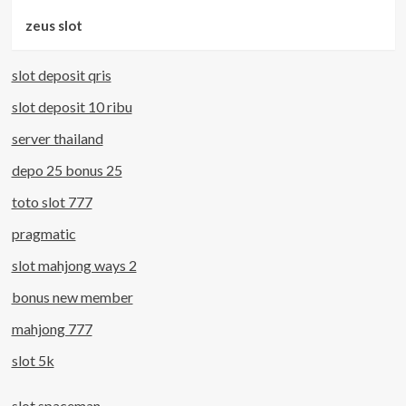
zeus slot
slot deposit qris
slot deposit 10 ribu
server thailand
depo 25 bonus 25
toto slot 777
pragmatic
slot mahjong ways 2
bonus new member
mahjong 777
slot 5k
slot spaceman