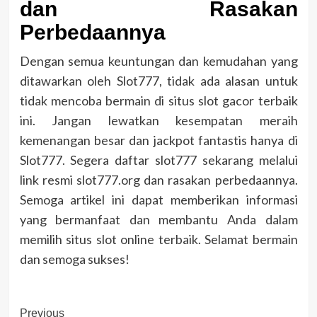
dan Rasakan
Perbedaannya
Dengan semua keuntungan dan kemudahan yang
ditawarkan oleh Slot777, tidak ada alasan untuk
tidak mencoba bermain di situs slot gacor terbaik
ini. Jangan lewatkan kesempatan meraih
kemenangan besar dan jackpot fantastis hanya di
Slot777. Segera daftar slot777 sekarang melalui
link resmi slot777.org dan rasakan perbedaannya.
Semoga artikel ini dapat memberikan informasi
yang bermanfaat dan membantu Anda dalam
memilih situs slot online terbaik. Selamat bermain
dan semoga sukses!
Post
Previous