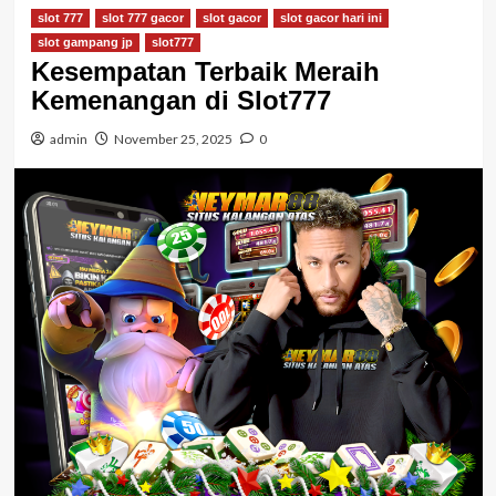
slot 777
slot 777 gacor
slot gacor
slot gacor hari ini
slot gampang jp
slot777
Kesempatan Terbaik Meraih
Kemenangan di Slot777
admin
November 25, 2025
0