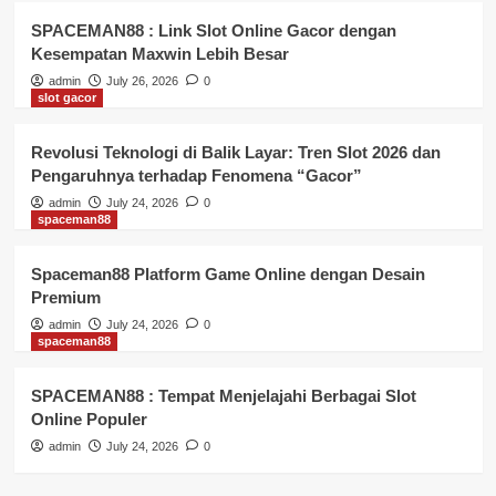
SPACEMAN88 : Link Slot Online Gacor dengan
Kesempatan Maxwin Lebih Besar
admin
July 26, 2026
0
slot gacor
Revolusi Teknologi di Balik Layar: Tren Slot 2026 dan
Pengaruhnya terhadap Fenomena “Gacor”
admin
July 24, 2026
0
spaceman88
Spaceman88 Platform Game Online dengan Desain
Premium
admin
July 24, 2026
0
spaceman88
SPACEMAN88 : Tempat Menjelajahi Berbagai Slot
Online Populer
admin
July 24, 2026
0