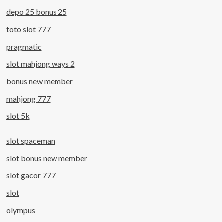
depo 25 bonus 25
toto slot 777
pragmatic
slot mahjong ways 2
bonus new member
mahjong 777
slot 5k
slot spaceman
slot bonus new member
slot gacor 777
slot
olympus