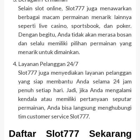
Selain slot online, Slot777 juga menawarkan
berbagai macam permainan menarik lainnya
seperti live casino, sportsbook, dan poker.
Dengan begitu, Anda tidak akan merasa bosan
dan selalu memiliki pilihan permainan yang
menarik untuk dimainkan.
Layanan Pelanggan 24/7
Slot777 juga menyediakan layanan pelanggan
yang siap membantu Anda selama 24 jam
penuh setiap hari. Jadi, jika Anda mengalami
kendala atau memiliki pertanyaan seputar
permainan, Anda bisa langsung menghubungi
tim customer service Slot777.
Daftar Slot777 Sekarang