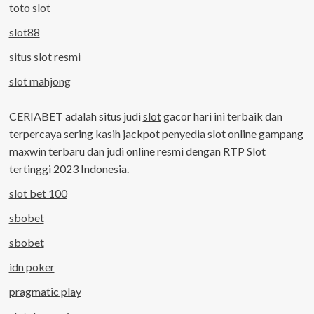
toto slot
slot88
situs slot resmi
slot mahjong
CERIABET adalah situs judi
slot
gacor hari ini terbaik dan
terpercaya sering kasih jackpot penyedia slot online gampang
maxwin terbaru dan judi online resmi dengan RTP Slot
tertinggi 2023 Indonesia.
slot bet 100
sbobet
sbobet
idn poker
pragmatic play