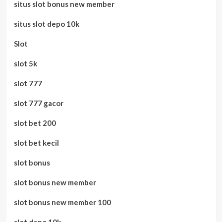
situs slot bonus new member
situs slot depo 10k
Slot
slot 5k
slot 777
slot 777 gacor
slot bet 200
slot bet kecil
slot bonus
slot bonus new member
slot bonus new member 100