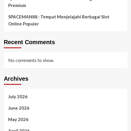
Premium
SPACEMAN88 : Tempat Menjelajahi Berbagai Slot
Online Populer
Recent Comments
No comments to show.
Archives
July 2026
June 2026
May 2026
April 2026