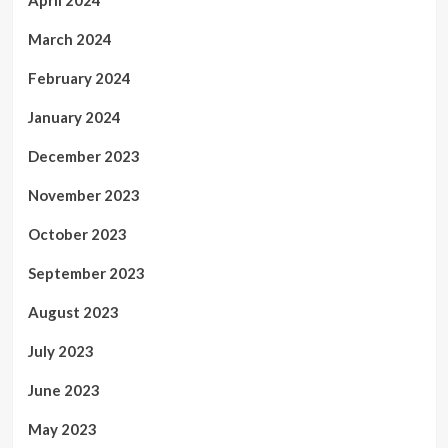
April 2024
March 2024
February 2024
January 2024
December 2023
November 2023
October 2023
September 2023
August 2023
July 2023
June 2023
May 2023