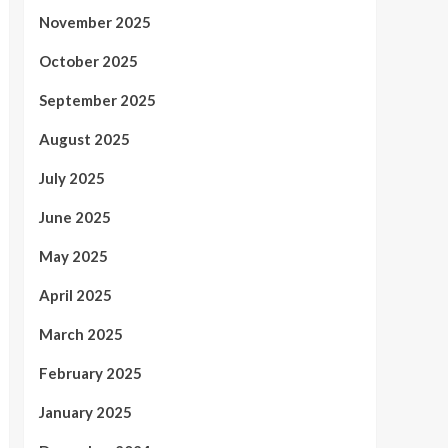
November 2025
October 2025
September 2025
August 2025
July 2025
June 2025
May 2025
April 2025
March 2025
February 2025
January 2025