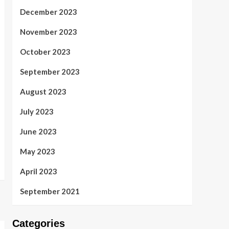
December 2023
November 2023
October 2023
September 2023
August 2023
July 2023
June 2023
May 2023
April 2023
September 2021
Categories