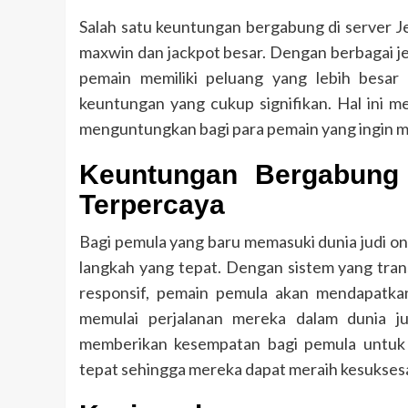
Salah satu keuntungan bergabung di server 
maxwin dan jackpot besar. Dengan berbagai j
pemain memiliki peluang yang lebih besa
keuntungan yang cukup signifikan. Hal ini m
menguntungkan bagi para pemain yang ingin me
Keuntungan Bergabung
Terpercaya
Bagi pemula yang baru memasuki dunia judi on
langkah yang tepat. Dengan sistem yang tra
responsif, pemain pemula akan mendapatk
memulai perjalanan mereka dalam dunia jud
memberikan kesempatan bagi pemula untuk 
tepat sehingga mereka dapat meraih kesuksesa