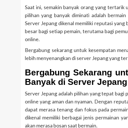
Saat ini, semakin banyak orang yang tertarik
pilihan yang banyak diminati adalah bermain
Server Jepang dikenal memiliki reputasi yan
besar bagi setiap pemain, terutama bagi pemu
online.
Bergabung sekarang untuk kesempatan mena
lebih menyenangkan di server Jepang yang te
Bergabung Sekarang un
Banyak di Server Jepang
Server Jepang adalah pilihan yang tepat bagi
online yang aman dan nyaman. Dengan reputas
dapat merasa tenang dan fokus pada permaina
dikenal memiliki berbagai jenis permainan y
akan merasa bosan saat bermain.