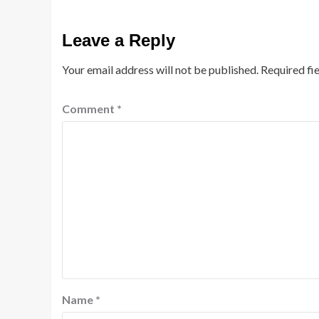
Leave a Reply
Your email address will not be published.
Required fi
Comment
*
Name
*