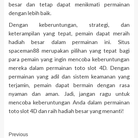
besar dan tetap dapat menikmati permainan
dengan lebih baik.
Dengan keberuntungan, strategi, dan
keterampilan yang tepat, pemain dapat meraih
hadiah besar dalam permainan ini. Situs
spaceman88 merupakan pilihan yang tepat bagi
para pemain yang ingin mencoba keberuntungan
mereka dalam permainan toto slot 4D. Dengan
permainan yang adil dan sistem keamanan yang
terjamin, pemain dapat bermain dengan rasa
nyaman dan aman. Jadi, jangan ragu untuk
mencoba keberuntungan Anda dalam permainan
toto slot 4D dan raih hadiah besar yang menanti!
Post
Previous