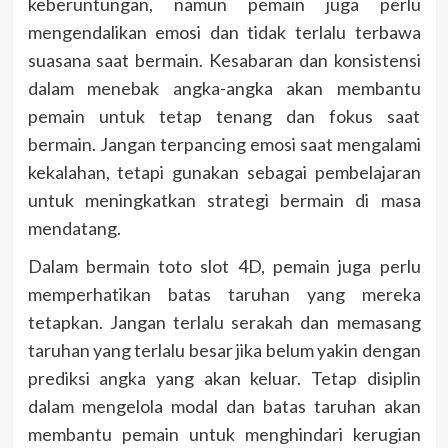
keberuntungan, namun pemain juga perlu
mengendalikan emosi dan tidak terlalu terbawa
suasana saat bermain. Kesabaran dan konsistensi
dalam menebak angka-angka akan membantu
pemain untuk tetap tenang dan fokus saat
bermain. Jangan terpancing emosi saat mengalami
kekalahan, tetapi gunakan sebagai pembelajaran
untuk meningkatkan strategi bermain di masa
mendatang.
Dalam bermain toto slot 4D, pemain juga perlu
memperhatikan batas taruhan yang mereka
tetapkan. Jangan terlalu serakah dan memasang
taruhan yang terlalu besar jika belum yakin dengan
prediksi angka yang akan keluar. Tetap disiplin
dalam mengelola modal dan batas taruhan akan
membantu pemain untuk menghindari kerugian