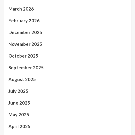
March 2026
February 2026
December 2025
November 2025
October 2025
September 2025
August 2025
July 2025
June 2025
May 2025
April 2025