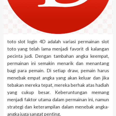
toto slot login 4D adalah variasi permainan slot
toto yang telah lama menjadi favorit di kalangan
pecinta judi. Dengan tambahan angka keempat,
permainan ini semakin menarik dan menantang
bagi para pemain. Di setiap draw, pemain harus
menebak empat angka yang akan keluar dan jika
tebakan mereka tepat, mereka berhak atas hadiah
yang cukup besar. Keberuntungan memang
menjadi faktor utama dalam permainan ini, namun
strategi dan keterampilan dalam menebak angka-
angka juga sangat penting.