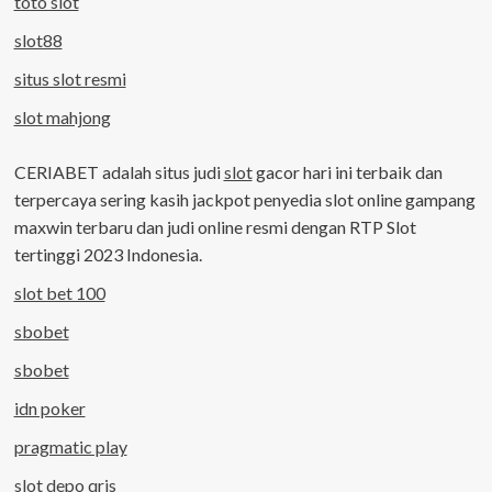
toto slot
slot88
situs slot resmi
slot mahjong
CERIABET adalah situs judi
slot
gacor hari ini terbaik dan
terpercaya sering kasih jackpot penyedia slot online gampang
maxwin terbaru dan judi online resmi dengan RTP Slot
tertinggi 2023 Indonesia.
slot bet 100
sbobet
sbobet
idn poker
pragmatic play
slot depo qris