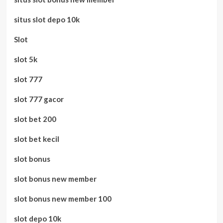
situs slot depo 10k
Slot
slot 5k
slot 777
slot 777 gacor
slot bet 200
slot bet kecil
slot bonus
slot bonus new member
slot bonus new member 100
slot depo 10k