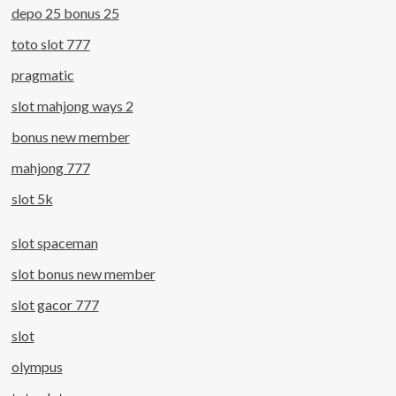
depo 25 bonus 25
toto slot 777
pragmatic
slot mahjong ways 2
bonus new member
mahjong 777
slot 5k
slot spaceman
slot bonus new member
slot gacor 777
slot
olympus