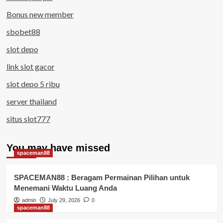
Bonus new member
sbobet88
slot depo
link slot gacor
slot depo 5 ribu
server thailand
situs slot777
You may have missed
spaceman88
SPACEMAN88 : Beragam Permainan Pilihan untuk
Menemani Waktu Luang Anda
admin
July 29, 2026
0
spaceman88