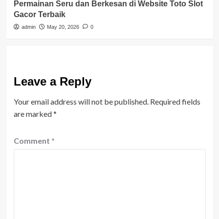
Permainan Seru dan Berkesan di Website Toto Slot
Gacor Terbaik
admin
May 20, 2026
0
Leave a Reply
Your email address will not be published.
Required fields
are marked
*
Comment
*