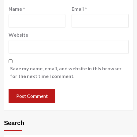
Name
*
Email
*
Website
Save my name, email, and website in this browser
for the next time I comment.
Search