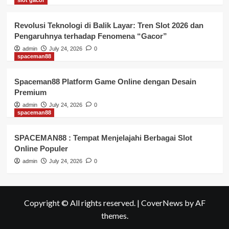
slot gacor
Revolusi Teknologi di Balik Layar: Tren Slot 2026 dan
Pengaruhnya terhadap Fenomena “Gacor”
admin
July 24, 2026
0
spaceman88
Spaceman88 Platform Game Online dengan Desain
Premium
admin
July 24, 2026
0
spaceman88
SPACEMAN88 : Tempat Menjelajahi Berbagai Slot
Online Populer
admin
July 24, 2026
0
Copyright © All rights reserved.
|
CoverNews
by AF
themes.