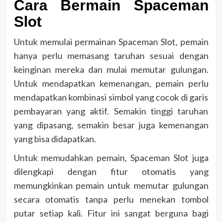
Cara Bermain Spaceman
Slot
Untuk memulai permainan Spaceman Slot, pemain
hanya perlu memasang taruhan sesuai dengan
keinginan mereka dan mulai memutar gulungan.
Untuk mendapatkan kemenangan, pemain perlu
mendapatkan kombinasi simbol yang cocok di garis
pembayaran yang aktif. Semakin tinggi taruhan
yang dipasang, semakin besar juga kemenangan
yang bisa didapatkan.
Untuk memudahkan pemain, Spaceman Slot juga
dilengkapi dengan fitur otomatis yang
memungkinkan pemain untuk memutar gulungan
secara otomatis tanpa perlu menekan tombol
putar setiap kali. Fitur ini sangat berguna bagi