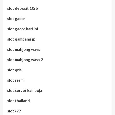
slot deposit 10rb
slot gacor
slot gacor hari ini
slot gampang jp
slot mahjong ways
slot mahjong ways 2
slot qris
slot resmi
slot server kamboja
slot thailand
slot777