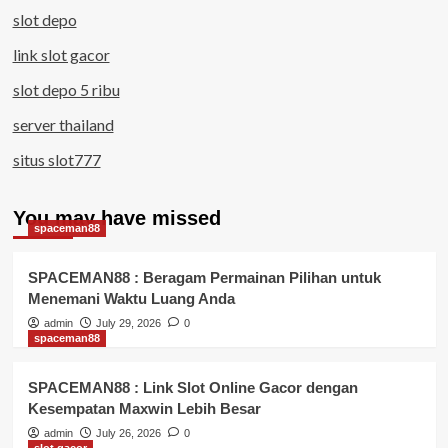
slot depo
link slot gacor
slot depo 5 ribu
server thailand
situs slot777
You may have missed
spaceman88
SPACEMAN88 : Beragam Permainan Pilihan untuk
Menemani Waktu Luang Anda
admin
July 29, 2026
0
spaceman88
SPACEMAN88 : Link Slot Online Gacor dengan
Kesempatan Maxwin Lebih Besar
admin
July 26, 2026
0