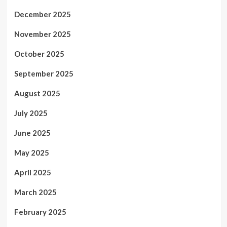
December 2025
November 2025
October 2025
September 2025
August 2025
July 2025
June 2025
May 2025
April 2025
March 2025
February 2025