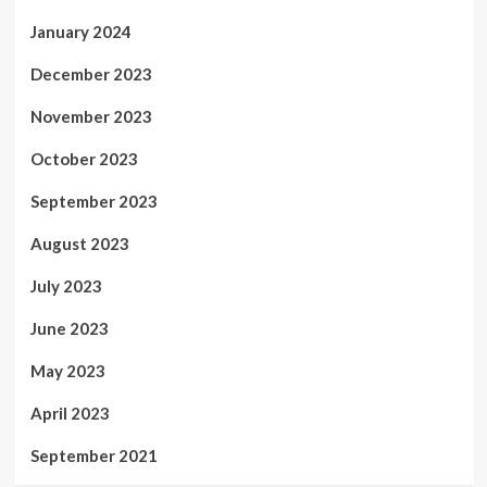
January 2024
December 2023
November 2023
October 2023
September 2023
August 2023
July 2023
June 2023
May 2023
April 2023
September 2021