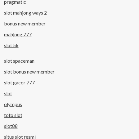
pragmatic
slot mahjong ways 2
bonus new member
mahjong 777
slot 5k
slot spaceman
slot bonus new member
slot gacor 777
slot
olympus
toto slot
slot88
situs slot resmi