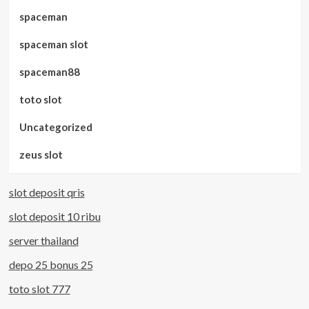
spaceman
spaceman slot
spaceman88
toto slot
Uncategorized
zeus slot
slot deposit qris
slot deposit 10 ribu
server thailand
depo 25 bonus 25
toto slot 777