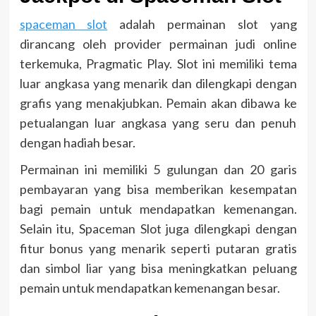
spaceman slot
adalah permainan slot yang
dirancang oleh provider permainan judi online
terkemuka, Pragmatic Play. Slot ini memiliki tema
luar angkasa yang menarik dan dilengkapi dengan
grafis yang menakjubkan. Pemain akan dibawa ke
petualangan luar angkasa yang seru dan penuh
dengan hadiah besar.
Permainan ini memiliki 5 gulungan dan 20 garis
pembayaran yang bisa memberikan kesempatan
bagi pemain untuk mendapatkan kemenangan.
Selain itu, Spaceman Slot juga dilengkapi dengan
fitur bonus yang menarik seperti putaran gratis
dan simbol liar yang bisa meningkatkan peluang
pemain untuk mendapatkan kemenangan besar.