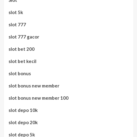
Slot
slot 5k
slot 777
slot 777 gacor
slot bet 200
slot bet kecil
slot bonus
slot bonus new member
slot bonus new member 100
slot depo 10k
slot depo 20k
slot depo 5k