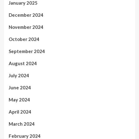
January 2025
December 2024
November 2024
October 2024
September 2024
August 2024
July 2024
June 2024
May 2024
April 2024
March 2024
February 2024