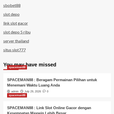
sbobet88
slot depo
link slot gacor
slot depo 5 ribu
server thailand
situs slot777
You may have missed
spaceman88
SPACEMAN88 : Beragam Permainan Pilihan untuk
Menemani Waktu Luang Anda
admin
July 29, 2026
0
spaceman88
SPACEMAN88 : Link Slot Online Gacor dengan
Kesempatan Maxwin Lebih Besar