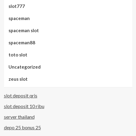
slot777
spaceman
spaceman slot
spaceman88
toto slot
Uncategorized
zeus slot
slot deposit qris
slot deposit 10 ribu
server thailand
depo 25 bonus 25