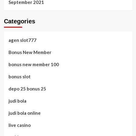
September 2021
Categories
agen slot777
Bonus New Member
bonus new member 100
bonus slot
depo 25 bonus 25
judi bola
judi bola online
live casino