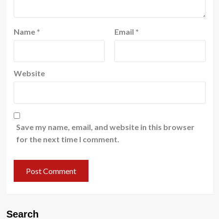
Name
*
Email
*
Website
Save my name, email, and website in this browser
for the next time I comment.
Search