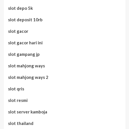
slot depo 5k
slot deposit 10rb
slot gacor
slot gacor hari ini
slot gampang jp
slot mahjong ways
slot mahjong ways 2
slot qris
slot resmi
slot server kamboja
slot thailand