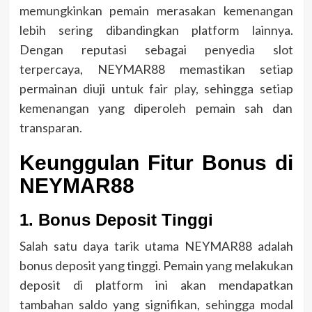
memungkinkan pemain merasakan kemenangan
lebih sering dibandingkan platform lainnya.
Dengan reputasi sebagai penyedia slot
terpercaya, NEYMAR88 memastikan setiap
permainan diuji untuk fair play, sehingga setiap
kemenangan yang diperoleh pemain sah dan
transparan.
Keunggulan Fitur Bonus di
NEYMAR88
1. Bonus Deposit Tinggi
Salah satu daya tarik utama NEYMAR88 adalah
bonus deposit yang tinggi. Pemain yang melakukan
deposit di platform ini akan mendapatkan
tambahan saldo yang signifikan, sehingga modal