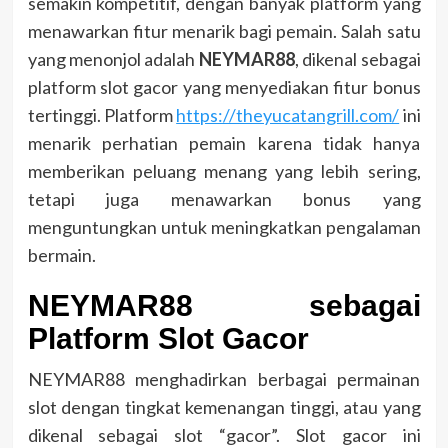
semakin kompetitif, dengan banyak platform yang
menawarkan fitur menarik bagi pemain. Salah satu
yang menonjol adalah
NEYMAR88
, dikenal sebagai
platform slot gacor yang menyediakan fitur bonus
tertinggi. Platform
https://theyucatangrill.com/
ini
menarik perhatian pemain karena tidak hanya
memberikan peluang menang yang lebih sering,
tetapi juga menawarkan bonus yang
menguntungkan untuk meningkatkan pengalaman
bermain.
NEYMAR88 sebagai
Platform Slot Gacor
NEYMAR88 menghadirkan berbagai permainan
slot dengan tingkat kemenangan tinggi, atau yang
dikenal sebagai slot “gacor”. Slot gacor ini