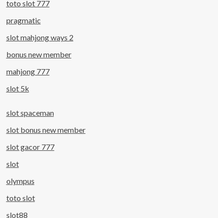
toto slot 777
pragmatic
slot mahjong ways 2
bonus new member
mahjong 777
slot 5k
slot spaceman
slot bonus new member
slot gacor 777
slot
olympus
toto slot
slot88