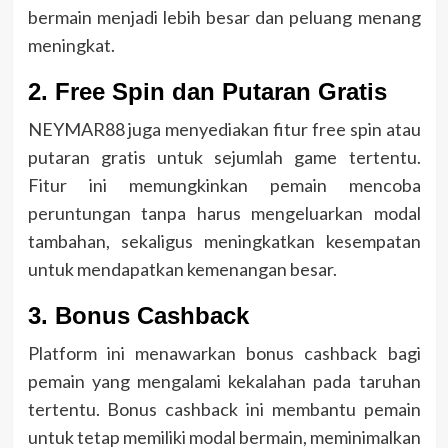
bermain menjadi lebih besar dan peluang menang
meningkat.
2. Free Spin dan Putaran Gratis
NEYMAR88 juga menyediakan fitur free spin atau
putaran gratis untuk sejumlah game tertentu.
Fitur ini memungkinkan pemain mencoba
peruntungan tanpa harus mengeluarkan modal
tambahan, sekaligus meningkatkan kesempatan
untuk mendapatkan kemenangan besar.
3. Bonus Cashback
Platform ini menawarkan bonus cashback bagi
pemain yang mengalami kekalahan pada taruhan
tertentu. Bonus cashback ini membantu pemain
untuk tetap memiliki modal bermain, meminimalkan