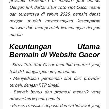
provider terkemuka di industri judi online.
Dengan link daftar situs toto slot Gacor resmi
dan terpercaya di tahun 2026, pemain dapat
dengan mudah memenangkan kesempatan
maxwin dan memperoleh kemenangan dengan
mudah.
Keuntungan Utama
Bermain di Website Gacor
- Situs Toto Slot Gacor memiliki reputasi yang
baik di kalangan pemain judi online.
- Menyediakan permainan slot dari provider
terbaik dengan RTP tinggi.
- Banyak bonus dan promosi menarik yang
ditawarkan kepada pemain.
- Proses transaksi deposit dan withdrawal yang