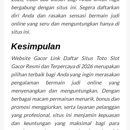
bergabung dengan situs ini. Segera daftarkan
diri Anda dan rasakan sensasi bermain judi
online yang seru dan menguntungkan hanya di
situs ini.
Kesimpulan
Website Gacor Link Daftar Situs Toto Slot
Gacor Resmi dan Terpercaya di 2026 merupakan
pilihan terbaik bagi Anda yang ingin merasakan
pengalaman bermain judi online yang
menyenangkan dan menguntungkan. Dengan
berbagai macam permainan menarik, bonus dan
promosi menggiurkan, serta layanan pelanggan
yang profesional, situs ini menjamin kepuasan
dan keuntungan yang maksimal bagi para