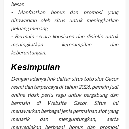
besar.
- Manfaatkan bonus dan promosi yang
ditawarkan oleh situs untuk meningkatkan
peluang menang.
- Bermain secara konsisten dan disiplin untuk
meningkatkan keterampilan dan
keberuntungan.
Kesimpulan
Dengan adanya link daftar situs toto slot Gacor
resmi dan terpercaya di tahun 2026, pemain judi
online tidak perlu ragu untuk bergabung dan
bermain di Website Gacor. Situs ini
menawarkan berbagai jenis permainan slot yang
menarik dan menguntungkan, serta
menyediakan berbagai bonus dan promosi