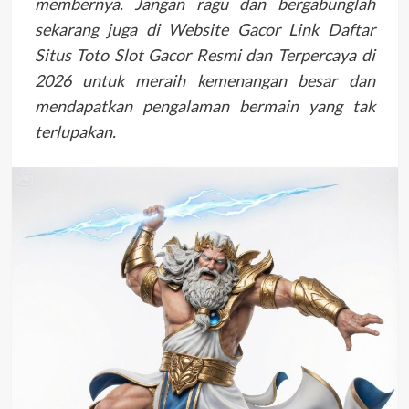
membernya. Jangan ragu dan bergabunglah
sekarang juga di Website Gacor Link Daftar
Situs Toto Slot Gacor Resmi dan Terpercaya di
2026 untuk meraih kemenangan besar dan
mendapatkan pengalaman bermain yang tak
terlupakan.