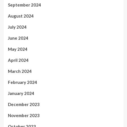
September 2024
August 2024
July 2024
June 2024
May 2024
April 2024
March 2024
February 2024
January 2024
December 2023
November 2023
October 2023