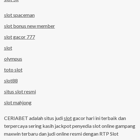
slot spaceman
slot bonus new member
slot gacor 777
slot
olympus
toto slot
slot88
situs slot resmi
slot mahjong
CERIABET adalah situs judi
slot
gacor hari ini terbaik dan
terpercaya sering kasih jackpot penyedia slot online gampang
maxwin terbaru dan judi online resmi dengan RTP Slot