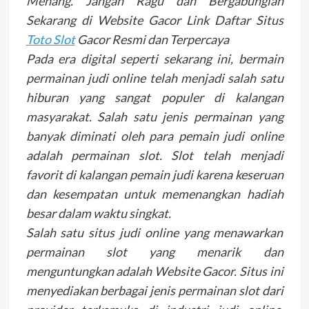
Menang. Jangan Ragu dan Bergabunglah
Sekarang di Website Gacor Link Daftar Situs
Toto Slot
Gacor Resmi dan Terpercaya
Pada era digital seperti sekarang ini, bermain
permainan judi online telah menjadi salah satu
hiburan yang sangat populer di kalangan
masyarakat. Salah satu jenis permainan yang
banyak diminati oleh para pemain judi online
adalah permainan slot. Slot telah menjadi
favorit di kalangan pemain judi karena keseruan
dan kesempatan untuk memenangkan hadiah
besar dalam waktu singkat.
Salah satu situs judi online yang menawarkan
permainan slot yang menarik dan
menguntungkan adalah Website Gacor. Situs ini
menyediakan berbagai jenis permainan slot dari