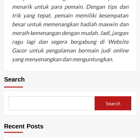
menarik untuk para pemain. Dengan tips dan
trik yang tepat, pemain memiliki kesempatan
besar untuk memenangkan hadiah maxwin dan
meraih kemenangan dengan mudah. Jadi, jangan
ragu lagi dan segera bergabung di Website
Gacor untuk pengalaman bermain judi online
yang menyenangkan dan menguntungkan.
Search
Search
Recent Posts