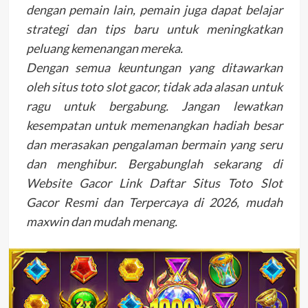
dengan pemain lain, pemain juga dapat belajar
strategi dan tips baru untuk meningkatkan
peluang kemenangan mereka.
Dengan semua keuntungan yang ditawarkan
oleh situs toto slot gacor, tidak ada alasan untuk
ragu untuk bergabung. Jangan lewatkan
kesempatan untuk memenangkan hadiah besar
dan merasakan pengalaman bermain yang seru
dan menghibur. Bergabunglah sekarang di
Website Gacor Link Daftar Situs Toto Slot
Gacor Resmi dan Terpercaya di 2026, mudah
maxwin dan mudah menang.