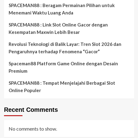
SPACEMAN88 : Beragam Permainan Pilihan untuk
Menemani Waktu Luang Anda
SPACEMAN88 : Link Slot Online Gacor dengan
Kesempatan Maxwin Lebih Besar
Revolusi Teknologi di Balik Layar: Tren Slot 2026 dan
Pengaruhnya terhadap Fenomena “Gacor”
Spaceman88 Platform Game Online dengan Desain
Premium
SPACEMAN88 : Tempat Menjelajahi Berbagai Slot
Online Populer
Recent Comments
No comments to show.