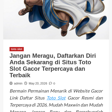
toto slot
Jangan Meragu, Daftarkan Diri
Anda Sekarang di Situs Toto
Slot Gacor Terpercaya dan
Terbaik
0
admin
May 20, 2026
Bermain Permainan Menarik di Website Gacor
Link Daftar Situs
Toto Slot
Gacor Resmi dan
Terpercaya di 2026, Mudah Maxwin dan Mudah
Menang. Jangan Ragu dan Bergabunglah