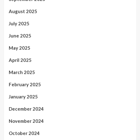
August 2025
July 2025
June 2025
May 2025
April 2025
March 2025
February 2025
January 2025
December 2024
November 2024
October 2024