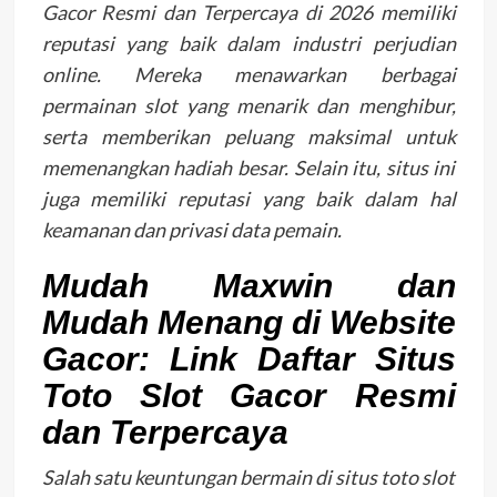
Gacor Resmi dan Terpercaya di 2026 memiliki
reputasi yang baik dalam industri perjudian
online. Mereka menawarkan berbagai
permainan slot yang menarik dan menghibur,
serta memberikan peluang maksimal untuk
memenangkan hadiah besar. Selain itu, situs ini
juga memiliki reputasi yang baik dalam hal
keamanan dan privasi data pemain.
Mudah Maxwin dan
Mudah Menang di Website
Gacor: Link Daftar Situs
Toto Slot Gacor Resmi
dan Terpercaya
Salah satu keuntungan bermain di situs toto slot