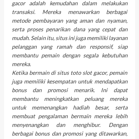
gacor adalah kemudahan dalam melakukan
transaksi. Mereka menawarkan berbagai
metode pembayaran yang aman dan nyaman,
serta proses penarikan dana yang cepat dan
mudah. Selain itu, situs ini juga memiliki layanan
pelanggan yang ramah dan responsif, siap
membantu pemain dengan segala kebutuhan
mereka.
Ketika bermain di situs toto slot gacor, pemain
juga memiliki kesempatan untuk mendapatkan
bonus dan promosi menarik. Ini dapat
membantu meningkatkan peluang mereka
untuk memenangkan hadiah besar, serta
membuat pengalaman bermain mereka lebih
menyenangkan dan menghibur. Dengan
berbagai bonus dan promosi yang ditawarkan,