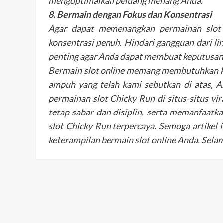
mengoptimalkan peluang menang Anda.
8. Bermain dengan Fokus dan Konsentrasi
Agar dapat memenangkan permainan slot 
konsentrasi penuh. Hindari gangguan dari li
penting agar Anda dapat membuat keputusan
Bermain slot online memang membutuhkan k
ampuh yang telah kami sebutkan di atas,
permainan slot Chicky Run di situs-situs vir
tetap sabar dan disiplin, serta memanfaatk
slot Chicky Run terpercaya. Semoga artike
keterampilan bermain slot online Anda. Sela