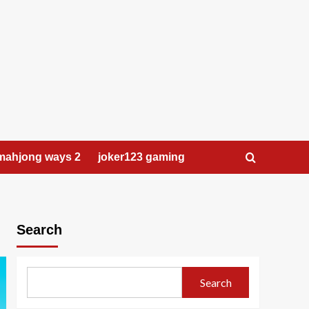
mahjong ways 2
joker123 gaming
Search
Search