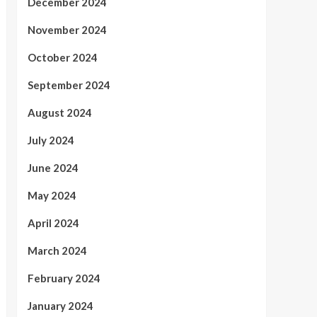
December 2024
November 2024
October 2024
September 2024
August 2024
July 2024
June 2024
May 2024
April 2024
March 2024
February 2024
January 2024