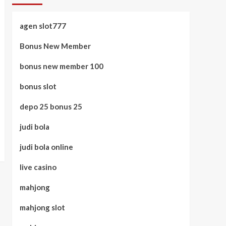
agen slot777
Bonus New Member
bonus new member 100
bonus slot
depo 25 bonus 25
judi bola
judi bola online
live casino
mahjong
mahjong slot