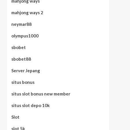
mahjong ways
mahjong ways 2
neymar88
olympus1000
sbobet
sbobet88
Server Jepang
situs bonus
situs slot bonus new member
situs slot depo 10k
Slot
slot 5k