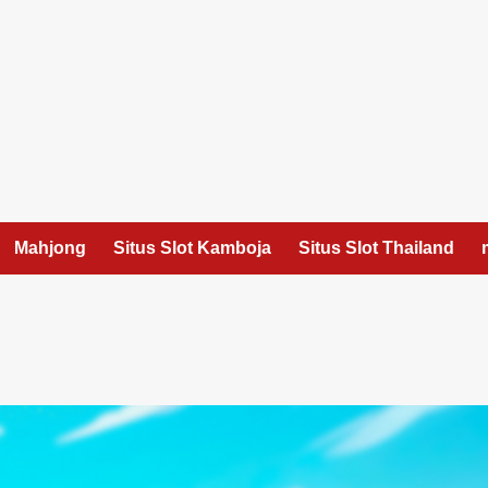
Mahjong
Situs Slot Kamboja
Situs Slot Thailand