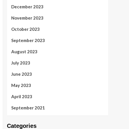
December 2023
November 2023
October 2023
September 2023
August 2023
July 2023
June 2023
May 2023
April 2023
September 2021
Categories