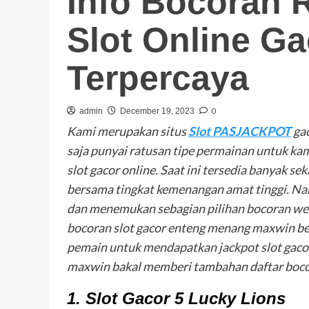
Info Bocoran 
Slot Online Ga
Terpercaya
0
admin
December 19, 2023
Kami merupakan situs
Slot PASJACKPOT
gac
saja punyai ratusan tipe permainan untuk k
slot gacor online. Saat ini tersedia banyak s
bersama tingkat kemenangan amat tinggi. Na
dan menemukan sebagian pilihan bocoran web
bocoran slot gacor enteng menang maxwin be
pemain untuk mendapatkan jackpot slot gacor
maxwin bakal memberi tambahan daftar bocoran
1. Slot Gacor 5 Lucky Lions