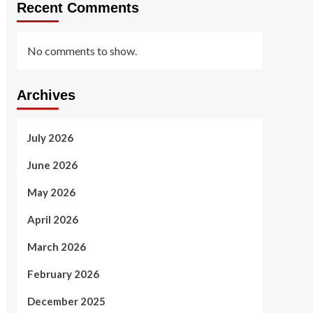
Recent Comments
No comments to show.
Archives
July 2026
June 2026
May 2026
April 2026
March 2026
February 2026
December 2025