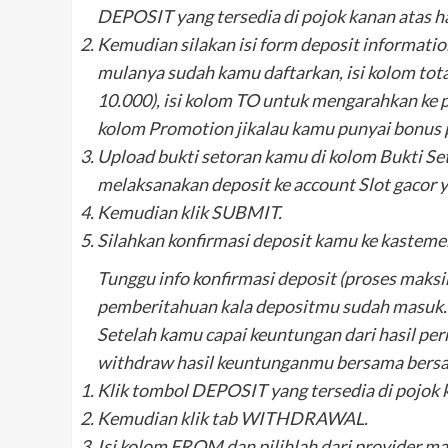
DEPOSIT yang tersedia di pojok kanan atas 
Kemudian silakan isi form deposit informat
mulanya sudah kamu daftarkan, isi kolom tota
10.000), isi kolom TO untuk mengarahkan ke p
kolom Promotion jikalau kamu punyai bonus 
Upload bukti setoran kamu di kolom Bukti S
melaksanakan deposit ke account Slot gacor y
Kemudian klik SUBMIT.
Silahkan konfirmasi deposit kamu ke kastemer
Tunggu info konfirmasi deposit (proses maksi
pemberitahuan kala depositmu sudah masu
Setelah kamu capai keuntungan dari hasil p
withdraw hasil keuntunganmu bersama bersa
Klik tombol DEPOSIT yang tersedia di pojok 
Kemudian klik tab WITHDRAWAL.
Isi kolom FROM dan pilihlah dari provider ma