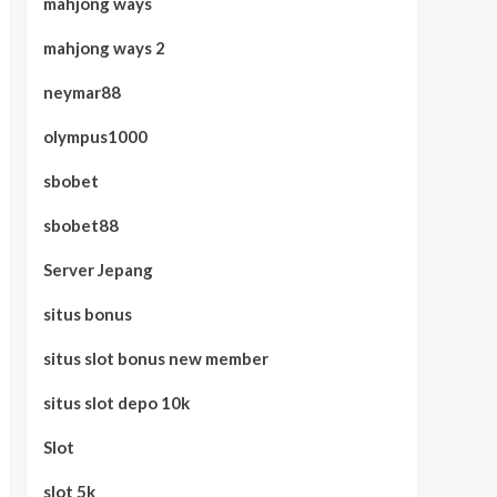
mahjong ways
mahjong ways 2
neymar88
olympus1000
sbobet
sbobet88
Server Jepang
situs bonus
situs slot bonus new member
situs slot depo 10k
Slot
slot 5k