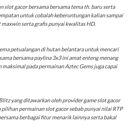
n slot gacor bersama bersama tema th. baru serta
sempatan untuk cobalah keberuntungan kalian sampai
 maxwin serta grafis punyai kwalitas HD.
tema petualangan di hutan belantara untuk mencari
rsama bersama paylina 3x3 ini amat enteng menang
n maksimal pada permainan Aztec Gems juga capai
 Blitz yang ditawarkan oleh provider game slot gacor
 pilihan permainan slot gacor sebab punyai nilai RTP
ersama berbagai fitur menarik lainnya serta bakal