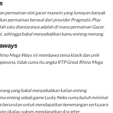
s
han permainan slot gacor maxwin yang lumayan banyak
kan permainan berasal dari provider Pragmatic Play
lah satu diantaranya adalah di mana permainan Gacor
gi, sehingga bakal menyebabkan kamu enteng menang.
gaways
Rhino Mega Ways ini membawa tema klasik dan unik
mpesona, tidak cuma itu angka RTP Great Rhino Mega
enang yang bakal menyebabkan kalian enteng
ma enteng sebab game Lucky Neko cuma butuh minimal
a berurutan untuk mendapatkan kemenangan serta para
n jikalau sukses mendapatkan 4 scatter.