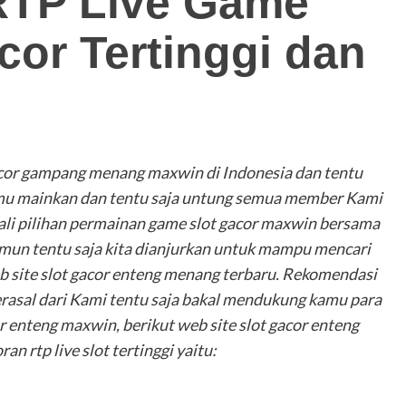
RTP Live Game
cor Tertinggi dan
or gampang menang maxwin di Indonesia dan tentu
amu mainkan dan tentu saja untung semua member Kami
ekali pilihan permainan game slot gacor maxwin bersama
mun tentu saja kita dianjurkan untuk mampu mencari
 site slot gacor enteng menang terbaru. Rekomendasi
rasal dari Kami tentu saja bakal mendukung kamu para
 enteng maxwin, berikut web site slot gacor enteng
 rtp live slot tertinggi yaitu: