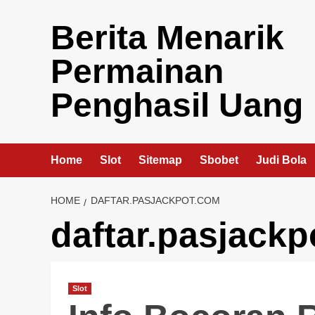
Skip
to
Berita Menarik
content
Permainan
Penghasil Uang
Home
Slot
Sitemap
Sbobet
Judi Bola
HOME
DAFTAR.PASJACKPOT.COM
daftar.pasjack
Slot