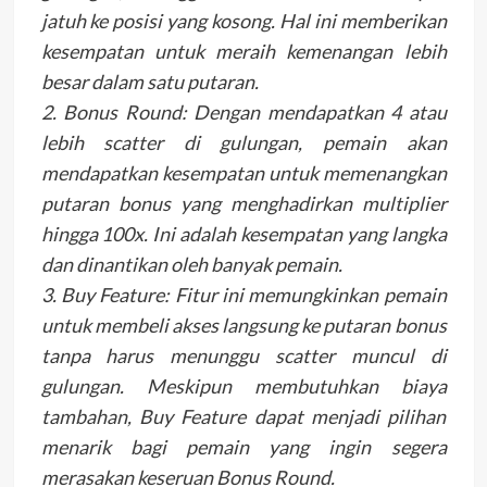
jatuh ke posisi yang kosong. Hal ini memberikan
kesempatan untuk meraih kemenangan lebih
besar dalam satu putaran.
2. Bonus Round: Dengan mendapatkan 4 atau
lebih scatter di gulungan, pemain akan
mendapatkan kesempatan untuk memenangkan
putaran bonus yang menghadirkan multiplier
hingga 100x. Ini adalah kesempatan yang langka
dan dinantikan oleh banyak pemain.
3. Buy Feature: Fitur ini memungkinkan pemain
untuk membeli akses langsung ke putaran bonus
tanpa harus menunggu scatter muncul di
gulungan. Meskipun membutuhkan biaya
tambahan, Buy Feature dapat menjadi pilihan
menarik bagi pemain yang ingin segera
merasakan keseruan Bonus Round.