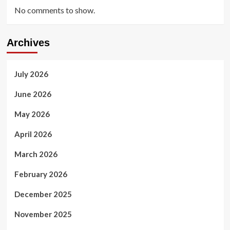
No comments to show.
Archives
July 2026
June 2026
May 2026
April 2026
March 2026
February 2026
December 2025
November 2025