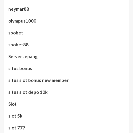
neymar88
olympus1000
sbobet
sbobet88
Server Jepang
situs bonus
situs slot bonus new member
situs slot depo 10k
Slot
slot 5k
slot 777