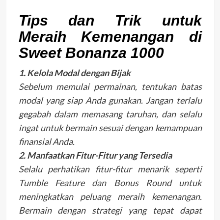
Tips dan Trik untuk
Meraih Kemenangan di
Sweet Bonanza 1000
1. Kelola Modal dengan Bijak
Sebelum memulai permainan, tentukan batas
modal yang siap Anda gunakan. Jangan terlalu
gegabah dalam memasang taruhan, dan selalu
ingat untuk bermain sesuai dengan kemampuan
finansial Anda.
2. Manfaatkan Fitur-Fitur yang Tersedia
Selalu perhatikan fitur-fitur menarik seperti
Tumble Feature dan Bonus Round untuk
meningkatkan peluang meraih kemenangan.
Bermain dengan strategi yang tepat dapat