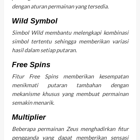
dengan aturan permainan yang tersedia.
Wild Symbol
Simbol Wild membantu melengkapi kombinasi
simbol tertentu sehingga memberikan variasi
hasil dalam setiap putaran.
Free Spins
Fitur Free Spins memberikan kesempatan
menikmati putaran tambahan dengan
mekanisme khusus yang membuat permainan
semakin menarik.
Multiplier
Beberapa permainan Zeus menghadirkan fitur
pengganda yang dapat memberikan sensasi