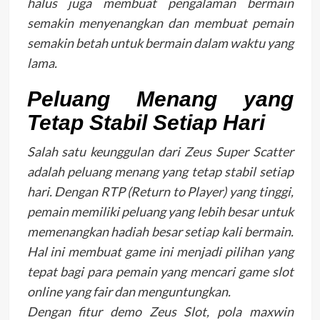
halus juga membuat pengalaman bermain
semakin menyenangkan dan membuat pemain
semakin betah untuk bermain dalam waktu yang
lama.
Peluang Menang yang
Tetap Stabil Setiap Hari
Salah satu keunggulan dari Zeus Super Scatter
adalah peluang menang yang tetap stabil setiap
hari. Dengan RTP (Return to Player) yang tinggi,
pemain memiliki peluang yang lebih besar untuk
memenangkan hadiah besar setiap kali bermain.
Hal ini membuat game ini menjadi pilihan yang
tepat bagi para pemain yang mencari game slot
online yang fair dan menguntungkan.
Dengan fitur demo Zeus Slot, pola maxwin