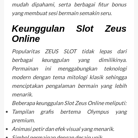
mudah dipahami, serta berbagai fitur bonus
yang membuat sesi bermain semakin seru.
Keunggulan Slot Zeus
Online
Popularitas ZEUS SLOT tidak lepas dari
berbagai keunggulan yang dimilikinya.
Permainan ini menggabungkan teknologi
modern dengan tema mitologi klasik sehingga
menciptakan pengalaman bermain yang lebih
menarik.
Beberapa keunggulan Slot Zeus Online meliputi:
Tampilan grafis bertema Olympus yang
premium.
Animasi petir dan efek visual yang menarik.
Simbol permainan dengan desain unik.