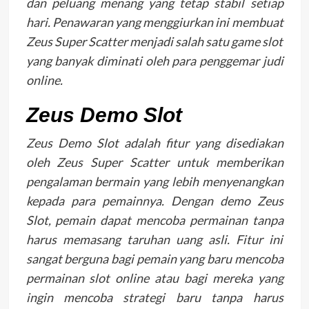
dan peluang menang yang tetap stabil setiap
hari. Penawaran yang menggiurkan ini membuat
Zeus Super Scatter menjadi salah satu game slot
yang banyak diminati oleh para penggemar judi
online.
Zeus Demo Slot
Zeus Demo Slot adalah fitur yang disediakan
oleh Zeus Super Scatter untuk memberikan
pengalaman bermain yang lebih menyenangkan
kepada para pemainnya. Dengan demo Zeus
Slot, pemain dapat mencoba permainan tanpa
harus memasang taruhan uang asli. Fitur ini
sangat berguna bagi pemain yang baru mencoba
permainan slot online atau bagi mereka yang
ingin mencoba strategi baru tanpa harus