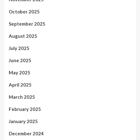
October 2025
September 2025
August 2025
July 2025
June 2025
May 2025
April 2025
March 2025
February 2025
January 2025
December 2024