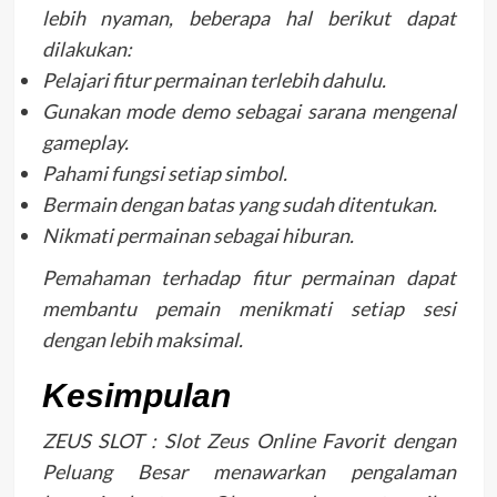
lebih nyaman, beberapa hal berikut dapat
dilakukan:
Pelajari fitur permainan terlebih dahulu.
Gunakan mode demo sebagai sarana mengenal
gameplay.
Pahami fungsi setiap simbol.
Bermain dengan batas yang sudah ditentukan.
Nikmati permainan sebagai hiburan.
Pemahaman terhadap fitur permainan dapat
membantu pemain menikmati setiap sesi
dengan lebih maksimal.
Kesimpulan
ZEUS SLOT : Slot Zeus Online Favorit dengan
Peluang Besar menawarkan pengalaman