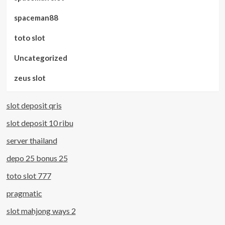
spaceman88
toto slot
Uncategorized
zeus slot
slot deposit qris
slot deposit 10 ribu
server thailand
depo 25 bonus 25
toto slot 777
pragmatic
slot mahjong ways 2