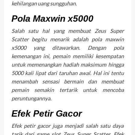
kehilangan uang sungguhan.
Pola Maxwin x5000
Salah satu hal yang membuat Zeus Super
Scatter begitu menarik adalah pola maxwin
x5000 yang ditawarkan. Dengan pola
kemenangan ini, pemain memiliki kesempatan
untuk memenangkan hadiah maksimum hingga
5000 kali lipat dari taruhan awal. Hal ini tentu
menambah sensasi bermain dan membuat
pemain semakin tertarik untuk mencoba
peruntungannya.
Efek Petir Gacor
Efek petir gacor juga menjadi salah satu daya
tarik dari game slot Zeus Super Scatter. Efek