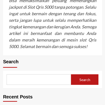
bisa memaksimalkan peluang memenangkan
jackpot di Slot Qris 5000 tanpa potongan. Selalu
ingat untuk bermain dengan tenang dan fokus,
serta jangan lupa untuk selalu memperhatikan
tingkat kemenangan dan kerugian Anda. Semoga
artikel ini bermanfaat dan membantu Anda
dalam meraih kemenangan di mesin slot Qris
5000. Selamat bermain dan semoga sukses!
Search
Search
Recent Posts