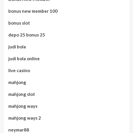
bonus new member 100
bonus slot
depo 25 bonus 25
judi bola
judi bola online
live casino
mahjong
mahjong slot
mahjong ways
mahjong ways 2
neymar88