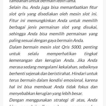
tambahan untuk bermain lebih lama.
Selain itu, Anda juga bisa memanfaatkan fitur
slot qris yang disediakan oleh mesin slot ini.
Fitur ini memungkinkan Anda untuk memilih
berbagai jenis permainan slot yang disukai,
sehingga Anda bisa memilih permainan yang
paling sesuai dengan gaya bermain Anda.
Dalam bermain mesin slot Qris 5000, penting
untuk selalu memperhatikan tingkat
kemenangan dan kerugian Anda. Jika Anda
merasa sedang mengalami kekalahan, sebaiknya
berhenti sejenak dan beristirahat. Hindari untuk
terus bermain dalam kondisi emosional, karena
hal ini bisa membuat Anda tidak fokus dan
menyebabkan kerugian yang lebih besar.
Dengan menggunakan strategi di atas, Anda