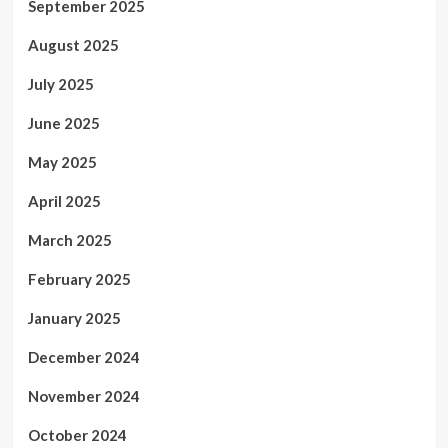
September 2025
August 2025
July 2025
June 2025
May 2025
April 2025
March 2025
February 2025
January 2025
December 2024
November 2024
October 2024