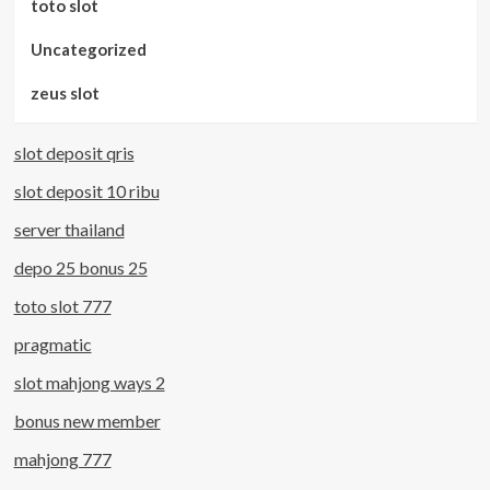
toto slot
Uncategorized
zeus slot
slot deposit qris
slot deposit 10 ribu
server thailand
depo 25 bonus 25
toto slot 777
pragmatic
slot mahjong ways 2
bonus new member
mahjong 777