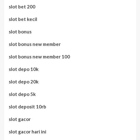
slot bet 200
slot bet kecil
slot bonus
slot bonus new member
slot bonus new member 100
slot depo 10k
slot depo 20k
slot depo 5k
slot deposit 10rb
slot gacor
slot gacor hari ini