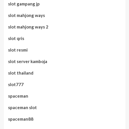
slot gampang jp
slot mahjong ways
slot mahjong ways 2
slot qris
slot resmi
slot server kamboja
slot thailand
slot777
spaceman
spaceman slot
spaceman88