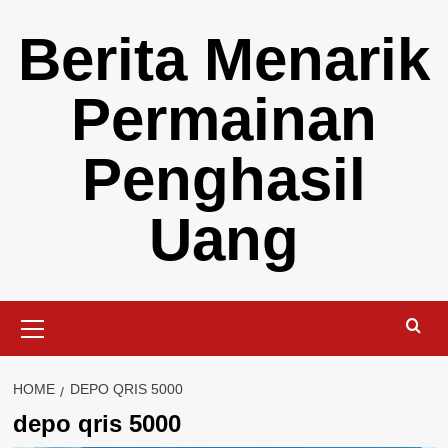
Skip
Berita Menarik
to
content
Permainan
Penghasil
Uang
Primary
Menu
HOME
DEPO QRIS 5000
depo qris 5000