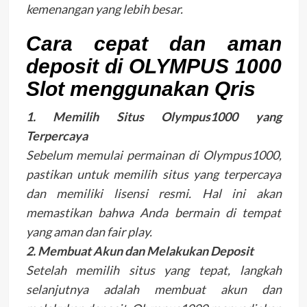
kemenangan yang lebih besar.
Cara cepat dan aman
deposit di OLYMPUS 1000
Slot menggunakan Qris
1. Memilih Situs Olympus1000 yang
Terpercaya
Sebelum memulai permainan di Olympus1000,
pastikan untuk memilih situs yang terpercaya
dan memiliki lisensi resmi. Hal ini akan
memastikan bahwa Anda bermain di tempat
yang aman dan fair play.
2. Membuat Akun dan Melakukan Deposit
Setelah memilih situs yang tepat, langkah
selanjutnya adalah membuat akun dan