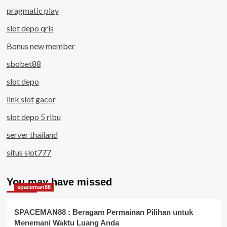
pragmatic play
slot depo qris
Bonus new member
sbobet88
slot depo
link slot gacor
slot depo 5 ribu
server thailand
situs slot777
You may have missed
spaceman88
SPACEMAN88 : Beragam Permainan Pilihan untuk
Menemani Waktu Luang Anda