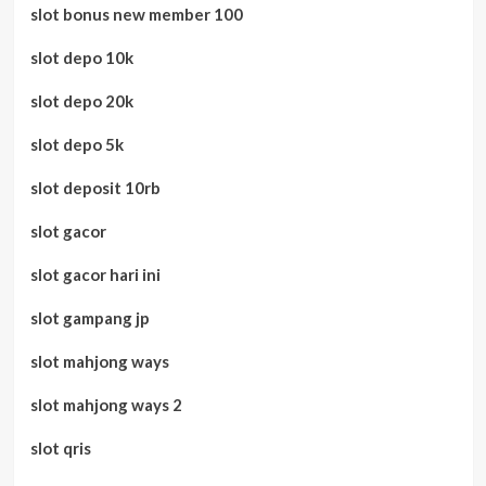
slot bonus new member 100
slot depo 10k
slot depo 20k
slot depo 5k
slot deposit 10rb
slot gacor
slot gacor hari ini
slot gampang jp
slot mahjong ways
slot mahjong ways 2
slot qris