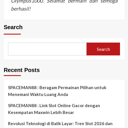
Olympus1000. Selamat bermain dan semoga
berhasil!
Search
Search
Recent Posts
SPACEMAN88 : Beragam Permainan Pilihan untuk
Menemani Waktu Luang Anda
SPACEMAN88 : Link Slot Online Gacor dengan
Kesempatan Maxwin Lebih Besar
Revolusi Teknologi di Balik Layar: Tren Slot 2026 dan