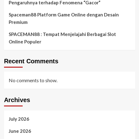
Pengaruhnya terhadap Fenomena “Gacor”
Spaceman88 Platform Game Online dengan Desain
Premium
SPACEMAN88 : Tempat Menjelajahi Berbagai Slot
Online Populer
Recent Comments
No comments to show.
Archives
July 2026
June 2026