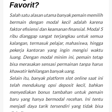
Favorit?
Salah satu alasan utama banyak pemain memilih
bermain dengan modal kecil adalah karena
faktor efisiensi dan keamanan finansial. Modal 5
ribu dianggap sangat terjangkau untuk semua
kalangan, termasuk pelajar, mahasiswa, hingga
pekerja kantoran yang ingin mengisi waktu
luang. Dengan modal minim ini, pemain tetap
bisa merasakan sensasi permainan tanpa harus
khawatir kehilangan banyak uang.
Selain itu, banyak platform slot online saat ini
telah mendukung opsi deposit kecil, bahkan
menyediakan bonus tambahan untuk pemain
baru yang hanya bermodal recehan. Ini tentu
menjadi daya tarik tersendiri yang tidak bisa