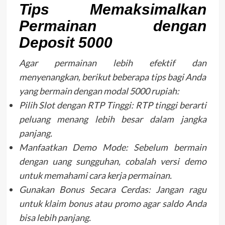
Tips Memaksimalkan
Permainan dengan
Deposit 5000
Agar permainan lebih efektif dan
menyenangkan, berikut beberapa tips bagi Anda
yang bermain dengan modal 5000 rupiah:
Pilih Slot dengan RTP Tinggi: RTP tinggi berarti
peluang menang lebih besar dalam jangka
panjang.
Manfaatkan Demo Mode: Sebelum bermain
dengan uang sungguhan, cobalah versi demo
untuk memahami cara kerja permainan.
Gunakan Bonus Secara Cerdas: Jangan ragu
untuk klaim bonus atau promo agar saldo Anda
bisa lebih panjang.