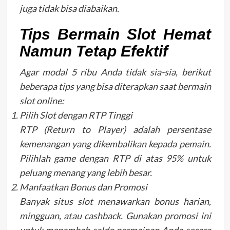
juga tidak bisa diabaikan.
Tips Bermain Slot Hemat
Namun Tetap Efektif
Agar modal 5 ribu Anda tidak sia-sia, berikut
beberapa tips yang bisa diterapkan saat bermain
slot online:
Pilih Slot dengan RTP Tinggi
RTP (Return to Player) adalah persentase
kemenangan yang dikembalikan kepada pemain.
Pilihlah game dengan RTP di atas 95% untuk
peluang menang yang lebih besar.
Manfaatkan Bonus dan Promosi
Banyak situs slot menawarkan bonus harian,
mingguan, atau cashback. Gunakan promosi ini