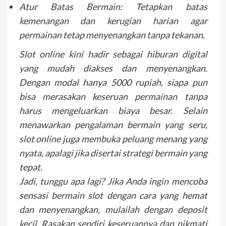
Atur Batas Bermain: Tetapkan batas
kemenangan dan kerugian harian agar
permainan tetap menyenangkan tanpa tekanan.
Slot online kini hadir sebagai hiburan digital
yang mudah diakses dan menyenangkan.
Dengan modal hanya 5000 rupiah, siapa pun
bisa merasakan keseruan permainan tanpa
harus mengeluarkan biaya besar. Selain
menawarkan pengalaman bermain yang seru,
slot online juga membuka peluang menang yang
nyata, apalagi jika disertai strategi bermain yang
tepat.
Jadi, tunggu apa lagi? Jika Anda ingin mencoba
sensasi bermain slot dengan cara yang hemat
dan menyenangkan, mulailah dengan deposit
kecil. Rasakan sendiri keseruannya dan nikmati