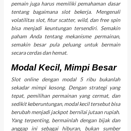
pemain juga harus memiliki pemahaman dasar
tentang bagaimana slot bekerja. Mengenali
volatilitas slot, fitur scatter, wild, dan free spin
bisa menjadi keuntungan tersendiri. Semakin
paham Anda tentang mekanisme permainan,
semakin besar pula peluang untuk bermain
secara cerdas dan hemat.
Modal Kecil, Mimpi Besar
Slot online dengan modal 5 ribu bukanlah
sekadar mimpi kosong. Dengan strategi yang
tepat, pemilihan permainan yang cermat, dan
sedikit keberuntungan, modal kecil tersebut bisa
berubah menjadi jackpot bernilai jutaan rupiah.
Yang terpenting, bermainlah dengan bijak dan
anggap ini sebagai hiburan, bukan sumber