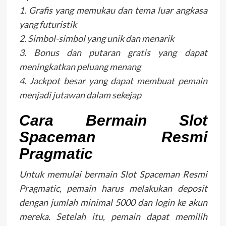
1. Grafis yang memukau dan tema luar angkasa
yang futuristik
2. Simbol-simbol yang unik dan menarik
3. Bonus dan putaran gratis yang dapat
meningkatkan peluang menang
4. Jackpot besar yang dapat membuat pemain
menjadi jutawan dalam sekejap
Cara Bermain Slot
Spaceman Resmi
Pragmatic
Untuk memulai bermain Slot Spaceman Resmi
Pragmatic, pemain harus melakukan deposit
dengan jumlah minimal 5000 dan login ke akun
mereka. Setelah itu, pemain dapat memilih