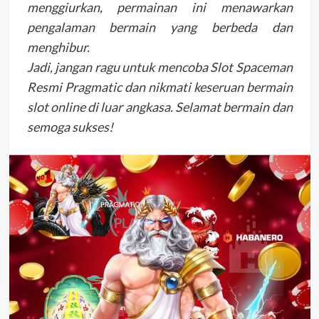
menggiurkan, permainan ini menawarkan
pengalaman bermain yang berbeda dan
menghibur.
Jadi, jangan ragu untuk mencoba Slot Spaceman
Resmi Pragmatic dan nikmati keseruan bermain
slot online di luar angkasa. Selamat bermain dan
semoga sukses!