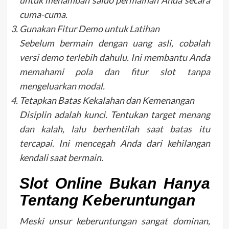
untuk menambah saldo permainan Anda secara
cuma-cuma.
Gunakan Fitur Demo untuk Latihan
Sebelum bermain dengan uang asli, cobalah
versi demo terlebih dahulu. Ini membantu Anda
memahami pola dan fitur slot tanpa
mengeluarkan modal.
Tetapkan Batas Kekalahan dan Kemenangan
Disiplin adalah kunci. Tentukan target menang
dan kalah, lalu berhentilah saat batas itu
tercapai. Ini mencegah Anda dari kehilangan
kendali saat bermain.
Slot Online Bukan Hanya
Tentang Keberuntungan
Meski unsur keberuntungan sangat dominan,