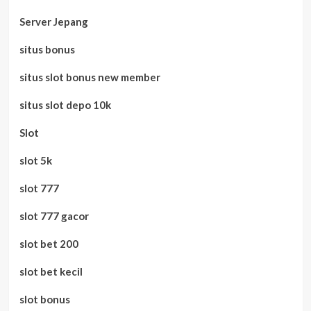
Server Jepang
situs bonus
situs slot bonus new member
situs slot depo 10k
Slot
slot 5k
slot 777
slot 777 gacor
slot bet 200
slot bet kecil
slot bonus