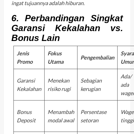
ingat tujuannya adalah hiburan.
6. Perbandingan Singkat
Garansi Kekalahan vs.
Bonus Lain
Jenis
Fokus
Syara
Pengembalian
Promo
Utama
Umu
Ada/
Garansi
Menekan
Sebagian
ada
Kekalahan
risiko rugi
kerugian
wager
Bonus
Menambah
Persentase
Wage
Deposit
modal awal
setoran
tinggi