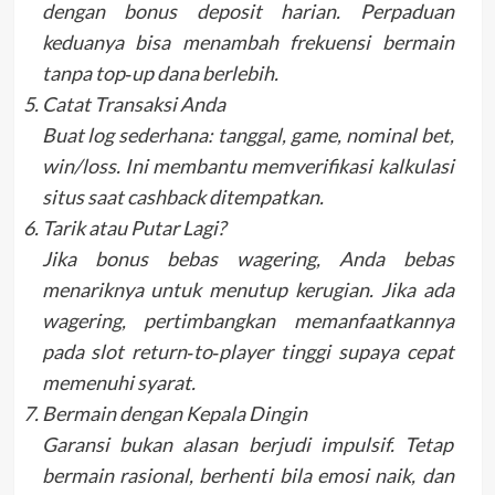
dengan bonus deposit harian. Perpaduan
keduanya bisa menambah frekuensi bermain
tanpa top‑up dana berlebih.
Catat Transaksi Anda
Buat log sederhana: tanggal, game, nominal bet,
win/loss. Ini membantu memverifikasi kalkulasi
situs saat cashback ditempatkan.
Tarik atau Putar Lagi?
Jika bonus bebas wagering, Anda bebas
menariknya untuk menutup kerugian. Jika ada
wagering, pertimbangkan memanfaatkannya
pada slot return‑to‑player tinggi supaya cepat
memenuhi syarat.
Bermain dengan Kepala Dingin
Garansi bukan alasan berjudi impulsif. Tetap
bermain rasional, berhenti bila emosi naik, dan