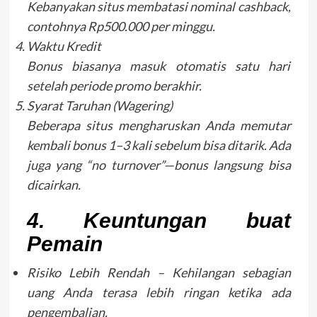
Kebanyakan situs membatasi nominal cashback,
contohnya Rp500.000 per minggu.
Waktu Kredit
Bonus biasanya masuk otomatis satu hari
setelah periode promo berakhir.
Syarat Taruhan (Wagering)
Beberapa situs mengharuskan Anda memutar
kembali bonus 1–3 kali sebelum bisa ditarik. Ada
juga yang “no turnover”—bonus langsung bisa
dicairkan.
4. Keuntungan buat
Pemain
Risiko Lebih Rendah – Kehilangan sebagian
uang Anda terasa lebih ringan ketika ada
pengembalian.