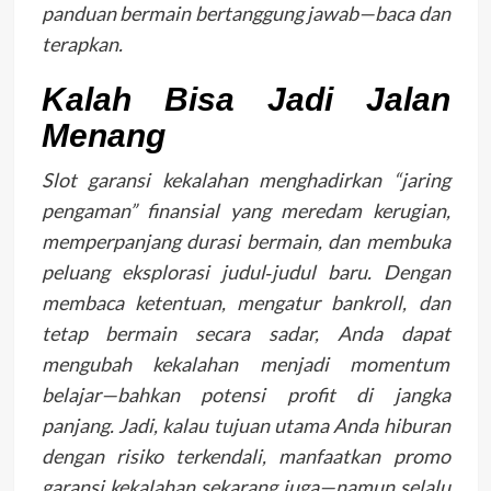
panduan bermain bertanggung jawab—baca dan
terapkan.
Kalah Bisa Jadi Jalan
Menang
Slot garansi kekalahan menghadirkan “jaring
pengaman” finansial yang meredam kerugian,
memperpanjang durasi bermain, dan membuka
peluang eksplorasi judul‑judul baru. Dengan
membaca ketentuan, mengatur bankroll, dan
tetap bermain secara sadar, Anda dapat
mengubah kekalahan menjadi momentum
belajar—bahkan potensi profit di jangka
panjang. Jadi, kalau tujuan utama Anda hiburan
dengan risiko terkendali, manfaatkan promo
garansi kekalahan sekarang juga—namun selalu