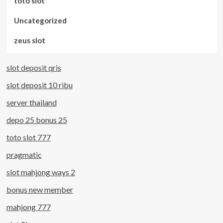
toto slot
Uncategorized
zeus slot
slot deposit qris
slot deposit 10 ribu
server thailand
depo 25 bonus 25
toto slot 777
pragmatic
slot mahjong ways 2
bonus new member
mahjong 777