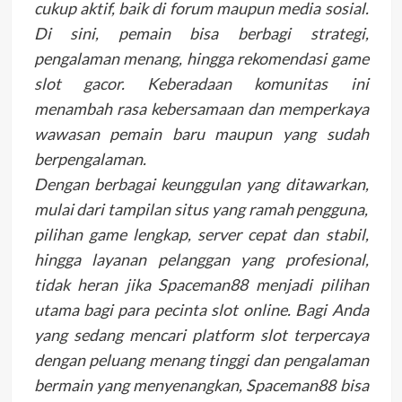
cukup aktif, baik di forum maupun media sosial.
Di sini, pemain bisa berbagi strategi,
pengalaman menang, hingga rekomendasi game
slot gacor. Keberadaan komunitas ini
menambah rasa kebersamaan dan memperkaya
wawasan pemain baru maupun yang sudah
berpengalaman.
Dengan berbagai keunggulan yang ditawarkan,
mulai dari tampilan situs yang ramah pengguna,
pilihan game lengkap, server cepat dan stabil,
hingga layanan pelanggan yang profesional,
tidak heran jika Spaceman88 menjadi pilihan
utama bagi para pecinta slot online. Bagi Anda
yang sedang mencari platform slot terpercaya
dengan peluang menang tinggi dan pengalaman
bermain yang menyenangkan, Spaceman88 bisa