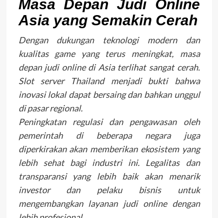
Masa Depan Judi Online
Asia yang Semakin Cerah
Dengan dukungan teknologi modern dan
kualitas game yang terus meningkat, masa
depan judi online di Asia terlihat sangat cerah.
Slot server Thailand menjadi bukti bahwa
inovasi lokal dapat bersaing dan bahkan unggul
di pasar regional.
Peningkatan regulasi dan pengawasan oleh
pemerintah di beberapa negara juga
diperkirakan akan memberikan ekosistem yang
lebih sehat bagi industri ini. Legalitas dan
transparansi yang lebih baik akan menarik
investor dan pelaku bisnis untuk
mengembangkan layanan judi online dengan
lebih profesional.