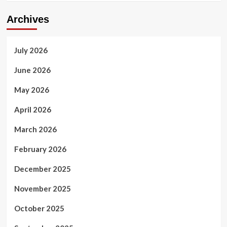
Archives
July 2026
June 2026
May 2026
April 2026
March 2026
February 2026
December 2025
November 2025
October 2025