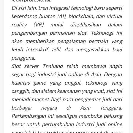
Di sisi lain, tren integrasi teknologi baru seperti
kecerdasan buatan (AI), blockchain, dan virtual
reality (VR) mulai diaplikasikan dalam
pengembangan permainan slot. Teknologi ini
akan memberikan pengalaman bermain yang
lebih interaktif, adil, dan mengasyikkan bagi
pengguna.
Slot server Thailand telah membawa angin
segar bagi industri judi online di Asia. Dengan
kualitas game yang unggul, teknologi yang
canggih, dan sistem keamanan yang kuat, slot ini
menjadi magnet bagi para penggemar judi dari
berbagai negara di Asia Tenggara.
Perkembangan ini sekaligus membuka peluang
besar untuk pertumbuhan industri judi online
yang lebih terstruktur dan profesional di masa