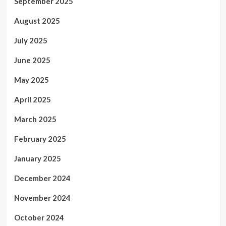
September 2025
August 2025
July 2025
June 2025
May 2025
April 2025
March 2025
February 2025
January 2025
December 2024
November 2024
October 2024