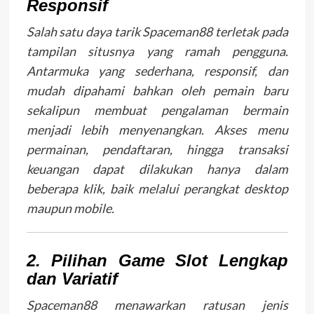
Responsif
Salah satu daya tarik Spaceman88 terletak pada
tampilan situsnya yang ramah pengguna.
Antarmuka yang sederhana, responsif, dan
mudah dipahami bahkan oleh pemain baru
sekalipun membuat pengalaman bermain
menjadi lebih menyenangkan. Akses menu
permainan, pendaftaran, hingga transaksi
keuangan dapat dilakukan hanya dalam
beberapa klik, baik melalui perangkat desktop
maupun mobile.
2. Pilihan Game Slot Lengkap
dan Variatif
Spaceman88 menawarkan ratusan jenis