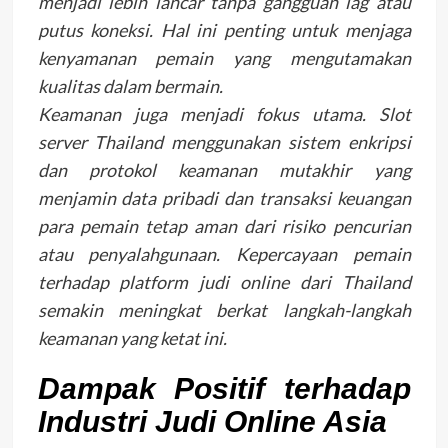
menjadi lebih lancar tanpa gangguan lag atau
putus koneksi. Hal ini penting untuk menjaga
kenyamanan pemain yang mengutamakan
kualitas dalam bermain.
Keamanan juga menjadi fokus utama. Slot
server Thailand menggunakan sistem enkripsi
dan protokol keamanan mutakhir yang
menjamin data pribadi dan transaksi keuangan
para pemain tetap aman dari risiko pencurian
atau penyalahgunaan. Kepercayaan pemain
terhadap platform judi online dari Thailand
semakin meningkat berkat langkah-langkah
keamanan yang ketat ini.
Dampak Positif terhadap
Industri Judi Online Asia