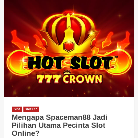
Slot
slot777
Mengapa Spaceman88 Jadi
Pilihan Utama Pecinta Slot
Online?