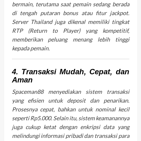
bermain, terutama saat pemain sedang berada
di tengah putaran bonus atau fitur jackpot.
Server Thailand juga dikenal memiliki tingkat
RTP (Return to Player) yang kompetitif,
memberikan peluang menang lebih tinggi
kepada pemain.
4. Transaksi Mudah, Cepat, dan
Aman
Spaceman88 menyediakan sistem transaksi
yang efisien untuk deposit dan penarikan.
Prosesnya cepat, bahkan untuk nominal kecil
seperti Rp5.000. Selain itu, sistem keamanannya
juga cukup ketat dengan enkripsi data yang
melindungi informasi pribadi dan transaksi para