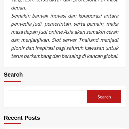
depan.
Semakin banyak inovasi dan kolaborasi antara
penyedia judi, pemerintah, serta pemain, maka
masa depan judi online Asia akan semakin cerah
dan menjanjikan. Slot server Thailand menjadi
pionir dan inspirasi bagi seluruh kawasan untuk
terus berkembang dan bersaing di kancah global.
Search
Search
Recent Posts