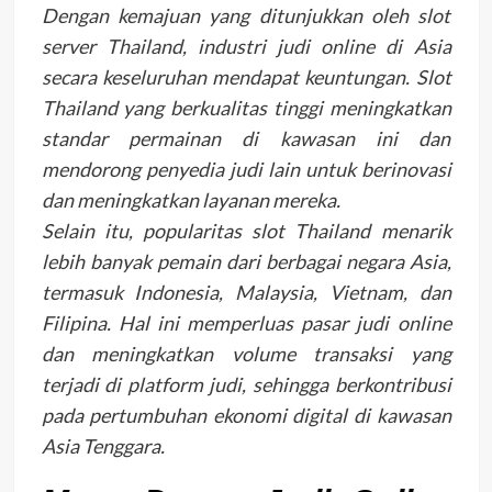
Dengan kemajuan yang ditunjukkan oleh slot
server Thailand, industri judi online di Asia
secara keseluruhan mendapat keuntungan. Slot
Thailand yang berkualitas tinggi meningkatkan
standar permainan di kawasan ini dan
mendorong penyedia judi lain untuk berinovasi
dan meningkatkan layanan mereka.
Selain itu, popularitas slot Thailand menarik
lebih banyak pemain dari berbagai negara Asia,
termasuk Indonesia, Malaysia, Vietnam, dan
Filipina. Hal ini memperluas pasar judi online
dan meningkatkan volume transaksi yang
terjadi di platform judi, sehingga berkontribusi
pada pertumbuhan ekonomi digital di kawasan
Asia Tenggara.