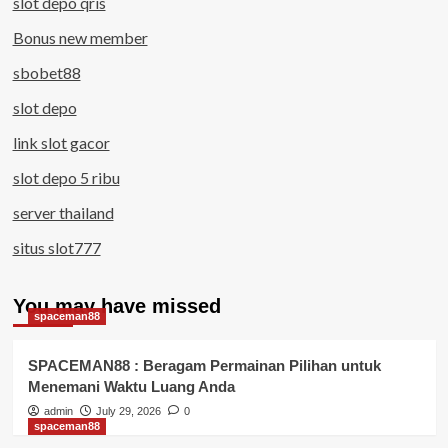
slot depo qris
Bonus new member
sbobet88
slot depo
link slot gacor
slot depo 5 ribu
server thailand
situs slot777
You may have missed
spaceman88
SPACEMAN88 : Beragam Permainan Pilihan untuk
Menemani Waktu Luang Anda
admin
July 29, 2026
0
spaceman88