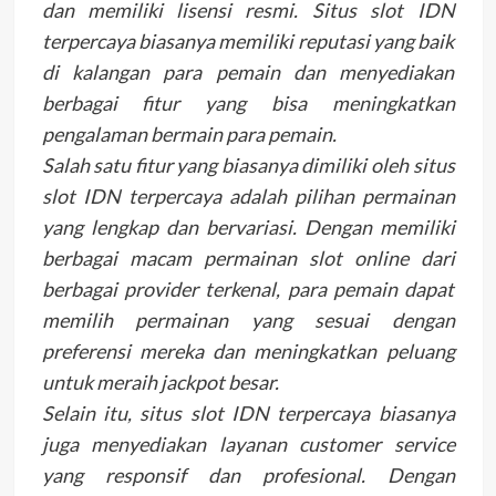
dan memiliki lisensi resmi. Situs slot IDN
terpercaya biasanya memiliki reputasi yang baik
di kalangan para pemain dan menyediakan
berbagai fitur yang bisa meningkatkan
pengalaman bermain para pemain.
Salah satu fitur yang biasanya dimiliki oleh situs
slot IDN terpercaya adalah pilihan permainan
yang lengkap dan bervariasi. Dengan memiliki
berbagai macam permainan slot online dari
berbagai provider terkenal, para pemain dapat
memilih permainan yang sesuai dengan
preferensi mereka dan meningkatkan peluang
untuk meraih jackpot besar.
Selain itu, situs slot IDN terpercaya biasanya
juga menyediakan layanan customer service
yang responsif dan profesional. Dengan