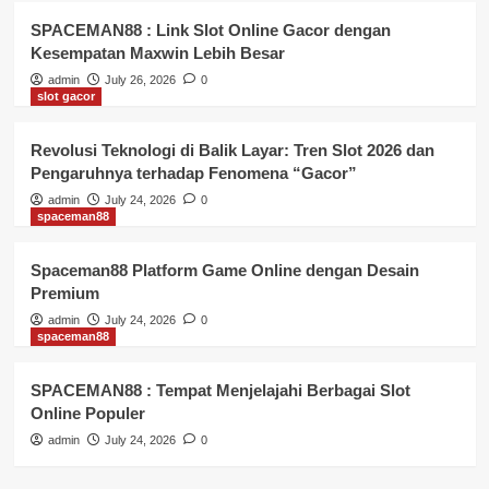
SPACEMAN88 : Link Slot Online Gacor dengan
Kesempatan Maxwin Lebih Besar
admin
July 26, 2026
0
slot gacor
Revolusi Teknologi di Balik Layar: Tren Slot 2026 dan
Pengaruhnya terhadap Fenomena “Gacor”
admin
July 24, 2026
0
spaceman88
Spaceman88 Platform Game Online dengan Desain
Premium
admin
July 24, 2026
0
spaceman88
SPACEMAN88 : Tempat Menjelajahi Berbagai Slot
Online Populer
admin
July 24, 2026
0