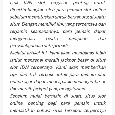
Link IDN slot tergacor penting untuk
dipertimbangkan oleh para pemain slot online
sebelum memutuskan untuk bergabung di suatu
situs. Dengan memiliki link yang terpercaya dan
terjamin keamanannya, para pemain dapat
menghindari resiko penipuan dan
penyalahgunaan data pribadi.
Melalui artikel ini, kami akan membahas lebih
lanjut mengenai meraih jackpot besar di situs
slot IDN terpercaya. Kami akan memberikan
tips dan trik terbaik untuk para pemain slot
online agar dapat mencapai kemenangan besar
dan meraih jackpot yang menggiurkan.
Sebelum mulai bermain di suatu situs slot
online, penting bagi para pemain untuk
memastikan bahwa situs tersebut terpercaya