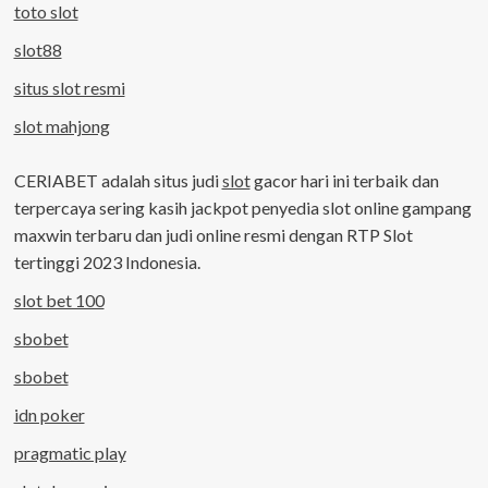
toto slot
slot88
situs slot resmi
slot mahjong
CERIABET adalah situs judi
slot
gacor hari ini terbaik dan
terpercaya sering kasih jackpot penyedia slot online gampang
maxwin terbaru dan judi online resmi dengan RTP Slot
tertinggi 2023 Indonesia.
slot bet 100
sbobet
sbobet
idn poker
pragmatic play