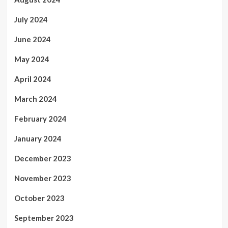
July 2024
June 2024
May 2024
April 2024
March 2024
February 2024
January 2024
December 2023
November 2023
October 2023
September 2023