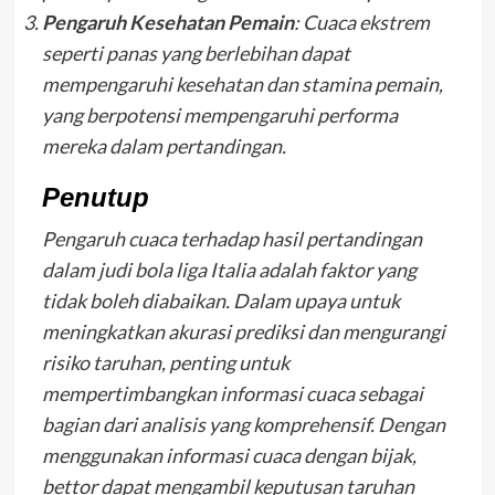
Pengaruh Kesehatan Pemain
: Cuaca ekstrem
seperti panas yang berlebihan dapat
mempengaruhi kesehatan dan stamina pemain,
yang berpotensi mempengaruhi performa
mereka dalam pertandingan.
Penutup
Pengaruh cuaca terhadap hasil pertandingan
dalam judi bola liga Italia adalah faktor yang
tidak boleh diabaikan. Dalam upaya untuk
meningkatkan akurasi prediksi dan mengurangi
risiko taruhan, penting untuk
mempertimbangkan informasi cuaca sebagai
bagian dari analisis yang komprehensif. Dengan
menggunakan informasi cuaca dengan bijak,
bettor dapat mengambil keputusan taruhan