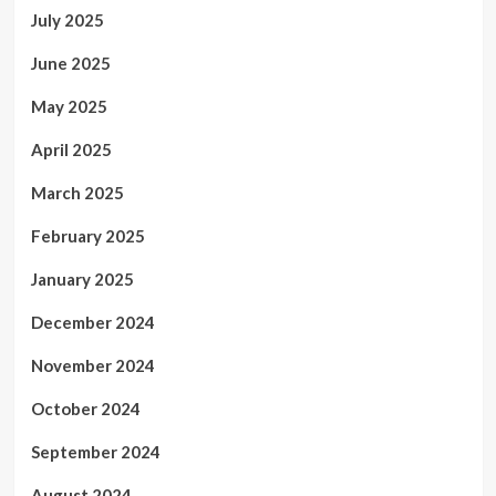
July 2025
June 2025
May 2025
April 2025
March 2025
February 2025
January 2025
December 2024
November 2024
October 2024
September 2024
August 2024