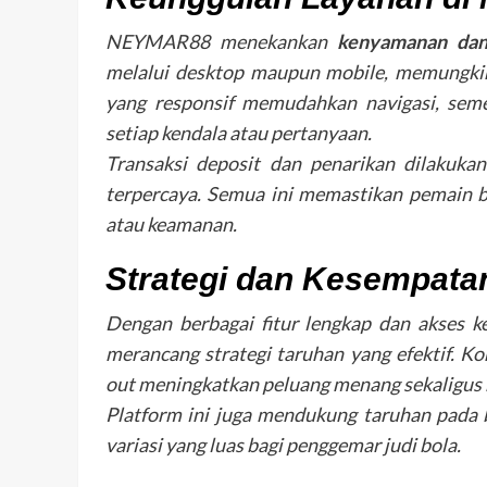
NEYMAR88 menekankan
kenyamanan da
melalui desktop maupun mobile, memungkin
yang responsif memudahkan navigasi, sem
setiap kendala atau pertanyaan.
Transaksi deposit dan penarikan dilakuk
terpercaya. Semua ini memastikan pemain b
atau keamanan.
Strategi dan Kesempat
Dengan berbagai fitur lengkap dan akses 
merancang strategi taruhan yang efektif. Ko
out meningkatkan peluang menang sekaligus
Platform ini juga mendukung taruhan pada 
variasi yang luas bagi penggemar judi bola.