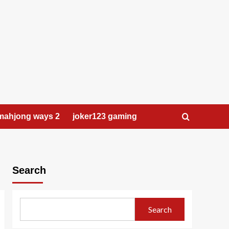
mahjong ways 2
joker123 gaming
Search
Search