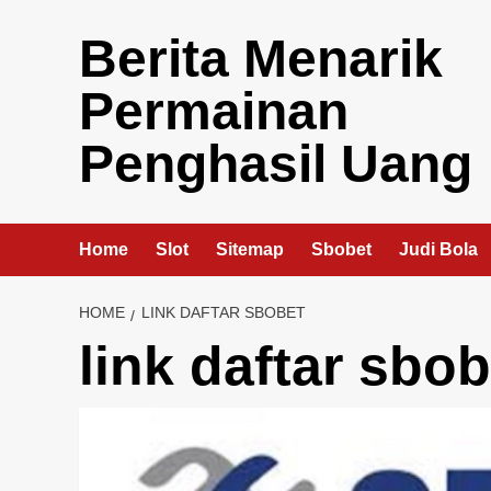
Skip
to
Berita Menarik
content
Permainan
Penghasil Uang
Home
Slot
Sitemap
Sbobet
Judi Bola
HOME
LINK DAFTAR SBOBET
link daftar sbob