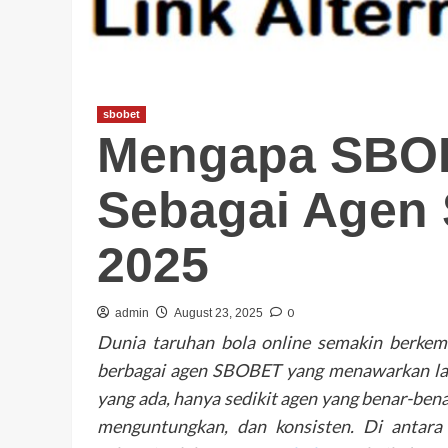
sbobet
Mengapa SBOB
Sebagai Agen
2025
0
admin
August 23, 2025
Dunia taruhan bola online semakin berkem
berbagai agen SBOBET yang menawarkan laya
yang ada, hanya sedikit agen yang benar-b
menguntungkan, dan konsisten. Di antar