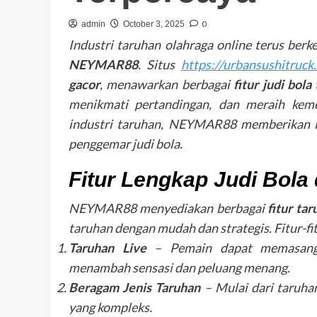
0
admin
October 3, 2025
Industri taruhan olahraga online terus ber
NEYMAR88
. Situs
https://urbansushitruck
gacor
, menawarkan berbagai
fitur judi bola
menikmati pertandingan, dan meraih kem
industri taruhan, NEYMAR88 memberikan l
penggemar judi bola.
Fitur Lengkap Judi Bol
NEYMAR88 menyediakan berbagai
fitur ta
taruhan dengan mudah dan strategis. Fitur-fit
Taruhan Live
– Pemain dapat memasang t
menambah sensasi dan peluang menang.
Beragam Jenis Taruhan
– Mulai dari taruha
yang kompleks.