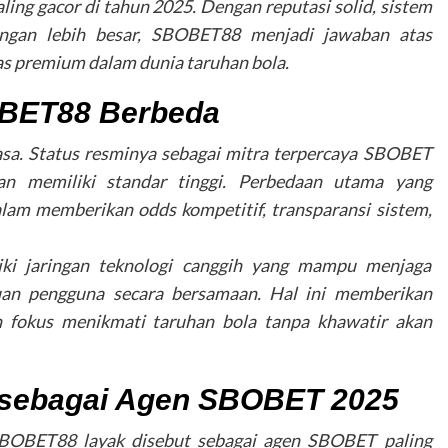
ling gacor di tahun 2025. Dengan reputasi solid, sistem
tungan lebih besar, SBOBET88 menjadi jawaban atas
s premium dalam dunia taruhan bola.
BET88 Berbeda
a. Status resminya sebagai mitra terpercaya SBOBET
n memiliki standar tinggi. Perbedaan utama yang
lam memberikan odds kompetitif, transparansi sistem,
iki jaringan teknologi canggih yang mampu menjaga
ibuan pengguna secara bersamaan. Hal ini memberikan
 fokus menikmati taruhan bola tanpa khawatir akan
sebagai Agen SBOBET 2025
BOBET88 layak disebut sebagai agen SBOBET paling