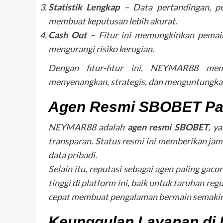
Statistik Lengkap
– Data pertandingan, pe
membuat keputusan lebih akurat.
Cash Out
– Fitur ini memungkinkan pemain
mengurangi risiko kerugian.
Dengan fitur-fitur ini, NEYMAR88 mem
menyenangkan, strategis, dan menguntungka
Agen Resmi SBOBET Pal
NEYMAR88 adalah
agen resmi SBOBET
, y
transparan. Status resmi ini memberikan jam
data pribadi.
Selain itu, reputasi sebagai agen paling g
tinggi di platform ini, baik untuk taruhan re
cepat membuat pengalaman bermain semakin
Keunggulan Layanan d