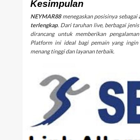
Kesimpulan
NEYMAR88
menegaskan posisinya sebagai
terlengkap
. Dari taruhan live, berbagai jeni
dirancang untuk memberikan pengalaman
Platform ini ideal bagi pemain yang ingi
menang tinggi dan layanan terbaik.