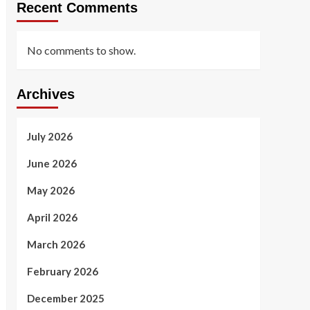
Recent Comments
No comments to show.
Archives
July 2026
June 2026
May 2026
April 2026
March 2026
February 2026
December 2025