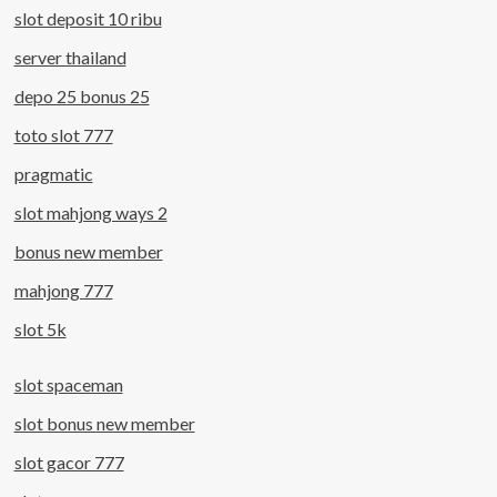
slot deposit 10 ribu
server thailand
depo 25 bonus 25
toto slot 777
pragmatic
slot mahjong ways 2
bonus new member
mahjong 777
slot 5k
slot spaceman
slot bonus new member
slot gacor 777