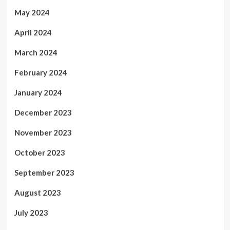
May 2024
April 2024
March 2024
February 2024
January 2024
December 2023
November 2023
October 2023
September 2023
August 2023
July 2023