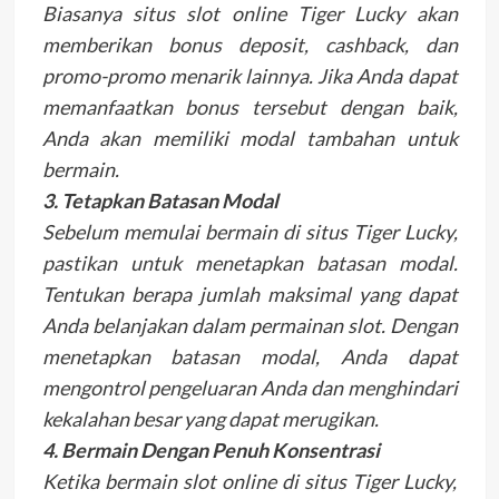
Biasanya situs slot online Tiger Lucky akan
memberikan bonus deposit, cashback, dan
promo-promo menarik lainnya. Jika Anda dapat
memanfaatkan bonus tersebut dengan baik,
Anda akan memiliki modal tambahan untuk
bermain.
3. Tetapkan Batasan Modal
Sebelum memulai bermain di situs Tiger Lucky,
pastikan untuk menetapkan batasan modal.
Tentukan berapa jumlah maksimal yang dapat
Anda belanjakan dalam permainan slot. Dengan
menetapkan batasan modal, Anda dapat
mengontrol pengeluaran Anda dan menghindari
kekalahan besar yang dapat merugikan.
4. Bermain Dengan Penuh Konsentrasi
Ketika bermain slot online di situs Tiger Lucky,