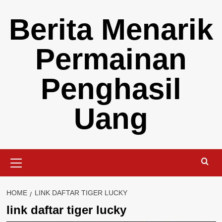
Skip
Berita Menarik
to
content
Permainan
Penghasil
Uang
Primary
Menu
HOME
LINK DAFTAR TIGER LUCKY
link daftar tiger lucky