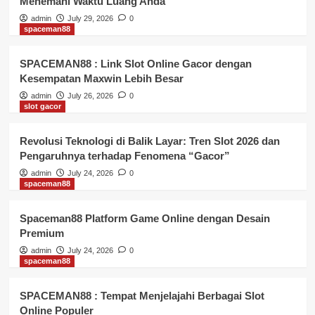
Menemani Waktu Luang Anda
admin
July 29, 2026
0
spaceman88
SPACEMAN88 : Link Slot Online Gacor dengan
Kesempatan Maxwin Lebih Besar
admin
July 26, 2026
0
slot gacor
Revolusi Teknologi di Balik Layar: Tren Slot 2026 dan
Pengaruhnya terhadap Fenomena “Gacor”
admin
July 24, 2026
0
spaceman88
Spaceman88 Platform Game Online dengan Desain
Premium
admin
July 24, 2026
0
spaceman88
SPACEMAN88 : Tempat Menjelajahi Berbagai Slot
Online Populer