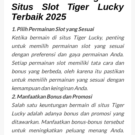
Situs Slot Tiger Lucky
Terbaik 2025
1. Pilih Permainan Slot yang Sesuai
Ketika bermain di situs Tiger Lucky, penting
untuk memilih permainan slot yang sesuai
dengan preferensi dan gaya permainan Anda.
Setiap permainan slot memiliki tata cara dan
bonus yang berbeda, oleh karena itu pastikan
untuk memilih permainan yang sesuai dengan
kemampuan dan keinginan Anda.
2. Manfaatkan Bonus dan Promosi
Salah satu keuntungan bermain di situs Tiger
Lucky adalah adanya bonus dan promosi yang
ditawarkan. Manfaatkan bonus-bonus tersebut
untuk meningkatkan peluang menang Anda.