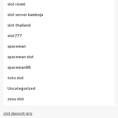
slot resmi
slot server kamboja
slot thailand
slot777
spaceman
spaceman slot
spaceman88
toto slot
Uncategorized
zeus slot
slot deposit qris