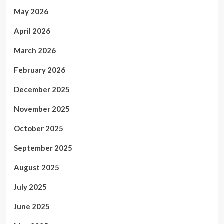
May 2026
April 2026
March 2026
February 2026
December 2025
November 2025
October 2025
September 2025
August 2025
July 2025
June 2025