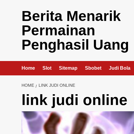
Skip
to
Berita Menarik
content
Permainan
Penghasil Uang
Home
Slot
Sitemap
Sbobet
Judi Bola
HOME
LINK JUDI ONLINE
link judi online