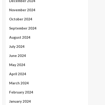
December 2024
November 2024
October 2024
September 2024
August 2024
July 2024
June 2024
May 2024
April 2024
March 2024
February 2024
January 2024