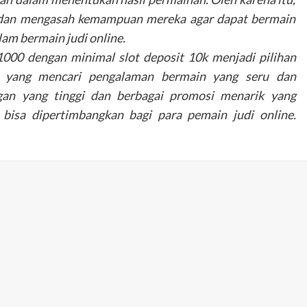
ar dan mengasah kemampuan mereka agar dapat bermain
am bermain judi online.
1000 dengan minimal slot deposit 10k menjadi pilihan
e yang mencari pengalaman bermain yang seru dan
an yang tinggi dan berbagai promosi menarik yang
g bisa dipertimbangkan bagi para pemain judi online.