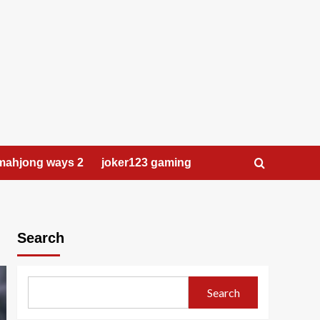
mahjong ways 2
joker123 gaming
Search
Search