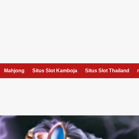
Mahjong
Situs Slot Kamboja
Situs Slot Thailand