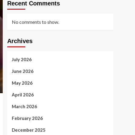
Recent Comments
No comments to show.
Archives
July 2026
June 2026
May 2026
April 2026
March 2026
February 2026
December 2025