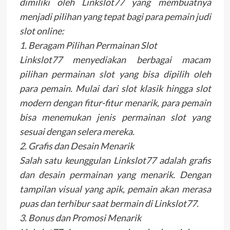
dimiliki oleh Linkslot77 yang membuatnya
menjadi pilihan yang tepat bagi para pemain judi
slot online:
1. Beragam Pilihan Permainan Slot
Linkslot77 menyediakan berbagai macam
pilihan permainan slot yang bisa dipilih oleh
para pemain. Mulai dari slot klasik hingga slot
modern dengan fitur-fitur menarik, para pemain
bisa menemukan jenis permainan slot yang
sesuai dengan selera mereka.
2. Grafis dan Desain Menarik
Salah satu keunggulan Linkslot77 adalah grafis
dan desain permainan yang menarik. Dengan
tampilan visual yang apik, pemain akan merasa
puas dan terhibur saat bermain di Linkslot77.
3. Bonus dan Promosi Menarik