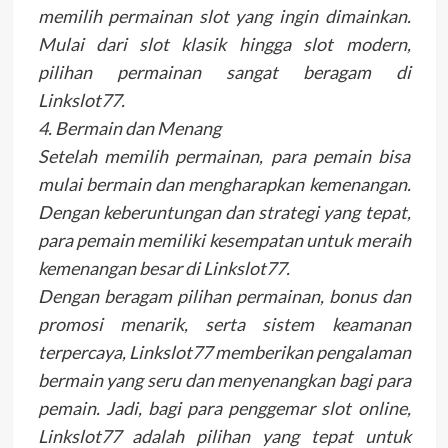
memilih permainan slot yang ingin dimainkan.
Mulai dari slot klasik hingga slot modern,
pilihan permainan sangat beragam di
Linkslot77.
4. Bermain dan Menang
Setelah memilih permainan, para pemain bisa
mulai bermain dan mengharapkan kemenangan.
Dengan keberuntungan dan strategi yang tepat,
para pemain memiliki kesempatan untuk meraih
kemenangan besar di Linkslot77.
Dengan beragam pilihan permainan, bonus dan
promosi menarik, serta sistem keamanan
terpercaya, Linkslot77 memberikan pengalaman
bermain yang seru dan menyenangkan bagi para
pemain. Jadi, bagi para penggemar slot online,
Linkslot77 adalah pilihan yang tepat untuk