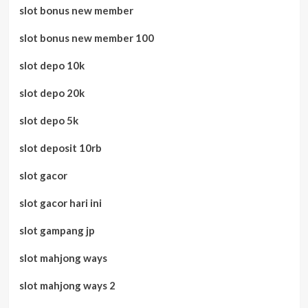
slot bonus new member
slot bonus new member 100
slot depo 10k
slot depo 20k
slot depo 5k
slot deposit 10rb
slot gacor
slot gacor hari ini
slot gampang jp
slot mahjong ways
slot mahjong ways 2