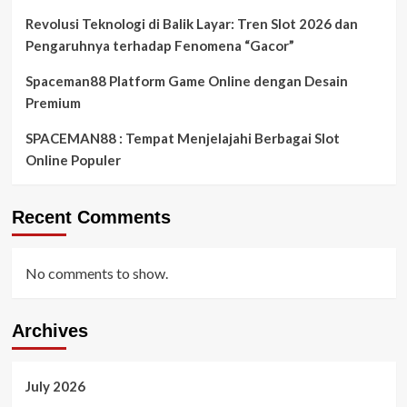
Revolusi Teknologi di Balik Layar: Tren Slot 2026 dan
Pengaruhnya terhadap Fenomena “Gacor”
Spaceman88 Platform Game Online dengan Desain
Premium
SPACEMAN88 : Tempat Menjelajahi Berbagai Slot
Online Populer
Recent Comments
No comments to show.
Archives
July 2026