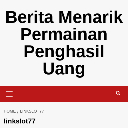
Skip
Berita Menarik
to
content
Permainan
Penghasil
Uang
Primary
Menu
HOME
LINKSLOT77
linkslot77