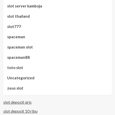
slot server kamboja
slot thailand
slot777
spaceman
spaceman slot
spaceman88
toto slot
Uncategorized
zeus slot
slot deposit qris
slot deposit 10 ribu