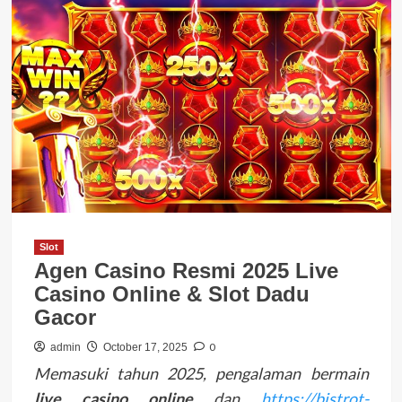
Slot
Agen Casino Resmi 2025 Live
Casino Online & Slot Dadu
Gacor
0
admin
October 17, 2025
Memasuki tahun 2025, pengalaman bermain
live casino online
dan
https://bistrot-