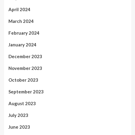
April 2024
March 2024
February 2024
January 2024
December 2023
November 2023
October 2023
September 2023
August 2023
July 2023
June 2023