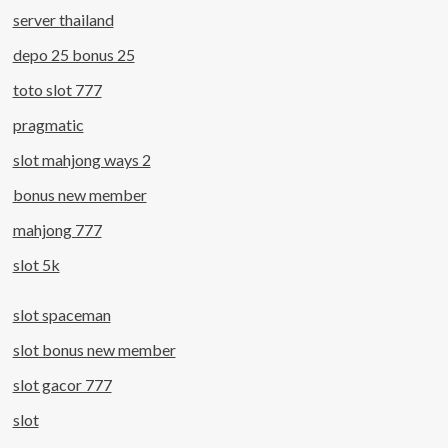
server thailand
depo 25 bonus 25
toto slot 777
pragmatic
slot mahjong ways 2
bonus new member
mahjong 777
slot 5k
slot spaceman
slot bonus new member
slot gacor 777
slot