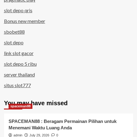
slot depo qris
Bonus new member
sbobet88
slot depo
link slot gacor
slot depo 5 ribu
server thailand
situs slot777
You may have missed
spaceman88
SPACEMAN88 : Beragam Permainan Pilihan untuk
Menemani Waktu Luang Anda
admin
July 29, 2026
0