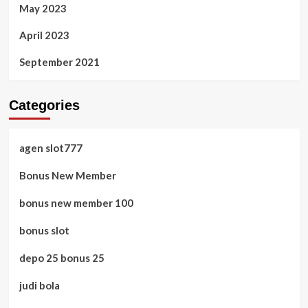
May 2023
April 2023
September 2021
Categories
agen slot777
Bonus New Member
bonus new member 100
bonus slot
depo 25 bonus 25
judi bola