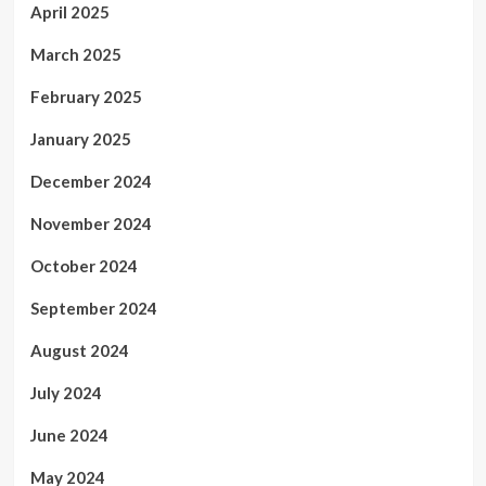
April 2025
March 2025
February 2025
January 2025
December 2024
November 2024
October 2024
September 2024
August 2024
July 2024
June 2024
May 2024