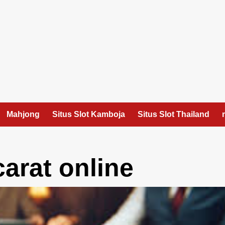
Mahjong
Situs Slot Kamboja
Situs Slot Thailand
carat online