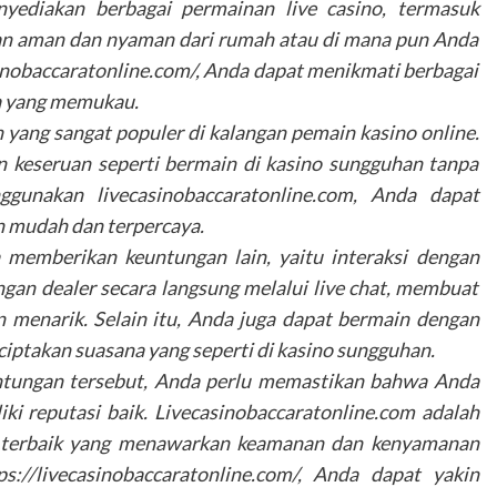
enyediakan berbagai permainan live casino, termasuk
gan aman dan nyaman dari rumah atau di mana pun Anda
inobaccaratonline.com/, Anda dapat menikmati berbagai
ra yang memukau.
n yang sangat populer di kalangan pemain kasino online.
 keseruan seperti bermain di kasino sungguhan tanpa
unakan livecasinobaccaratonline.com, Anda dapat
n mudah dan terpercaya.
a memberikan keuntungan lain, yaitu interaksi dengan
ngan dealer secara langsung melalui live chat, membuat
menarik. Selain itu, Anda juga dapat bermain dengan
ciptakan suasana yang seperti di kasino sungguhan.
tungan tersebut, Anda perlu memastikan bahwa Anda
ki reputasi baik. Livecasinobaccaratonline.com adalah
ine terbaik yang menawarkan keamanan dan kenyamanan
://livecasinobaccaratonline.com/, Anda dapat yakin