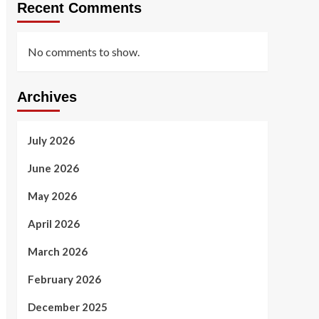
Recent Comments
No comments to show.
Archives
July 2026
June 2026
May 2026
April 2026
March 2026
February 2026
December 2025