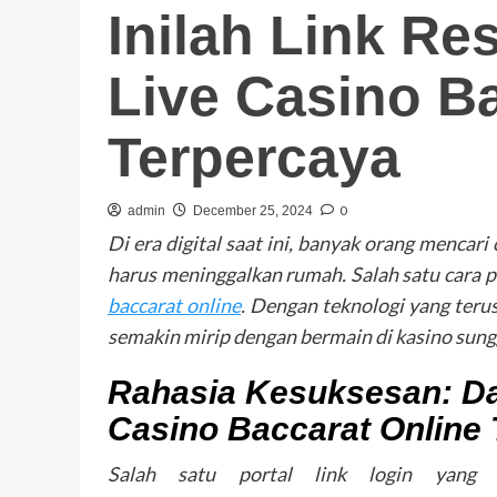
Inilah Link Re
Live Casino B
Terpercaya
0
admin
December 25, 2024
Di era digital saat ini, banyak orang menca
harus meninggalkan rumah. Salah satu cara p
baccarat online
. Dengan teknologi yang teru
semakin mirip dengan bermain di kasino sun
Rahasia Kesuksesan: Daf
Casino Baccarat Online
Salah satu portal link login yang 