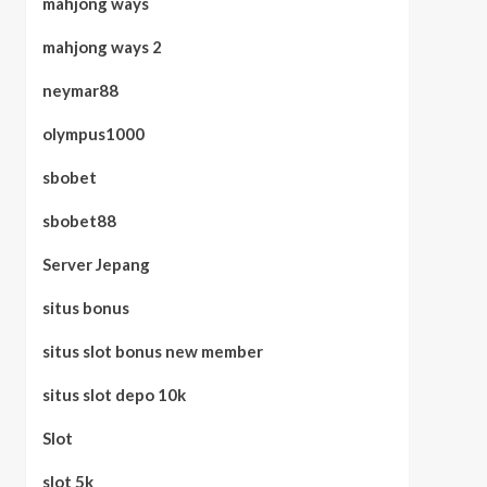
mahjong ways
mahjong ways 2
neymar88
olympus1000
sbobet
sbobet88
Server Jepang
situs bonus
situs slot bonus new member
situs slot depo 10k
Slot
slot 5k