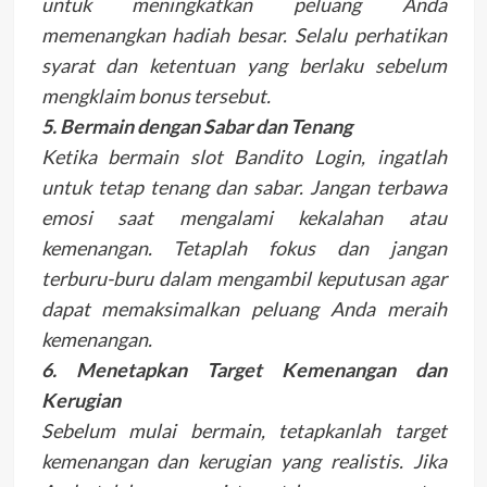
untuk meningkatkan peluang Anda
memenangkan hadiah besar. Selalu perhatikan
syarat dan ketentuan yang berlaku sebelum
mengklaim bonus tersebut.
5. Bermain dengan Sabar dan Tenang
Ketika bermain slot Bandito Login, ingatlah
untuk tetap tenang dan sabar. Jangan terbawa
emosi saat mengalami kekalahan atau
kemenangan. Tetaplah fokus dan jangan
terburu-buru dalam mengambil keputusan agar
dapat memaksimalkan peluang Anda meraih
kemenangan.
6. Menetapkan Target Kemenangan dan
Kerugian
Sebelum mulai bermain, tetapkanlah target
kemenangan dan kerugian yang realistis. Jika