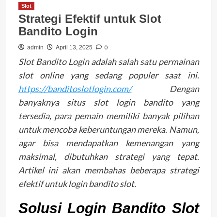
Slot
Strategi Efektif untuk Slot
Bandito Login
0
admin
April 13, 2025
Slot Bandito Login adalah salah satu permainan
slot online yang sedang populer saat ini.
https://banditoslotlogin.com/
Dengan
banyaknya situs slot login bandito yang
tersedia, para pemain memiliki banyak pilihan
untuk mencoba keberuntungan mereka. Namun,
agar bisa mendapatkan kemenangan yang
maksimal, dibutuhkan strategi yang tepat.
Artikel ini akan membahas beberapa strategi
efektif untuk login bandito slot.
Solusi Login Bandito Slot