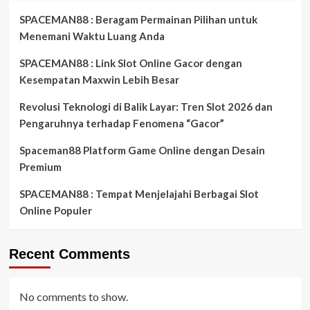
SPACEMAN88 : Beragam Permainan Pilihan untuk
Menemani Waktu Luang Anda
SPACEMAN88 : Link Slot Online Gacor dengan
Kesempatan Maxwin Lebih Besar
Revolusi Teknologi di Balik Layar: Tren Slot 2026 dan
Pengaruhnya terhadap Fenomena “Gacor”
Spaceman88 Platform Game Online dengan Desain
Premium
SPACEMAN88 : Tempat Menjelajahi Berbagai Slot
Online Populer
Recent Comments
No comments to show.