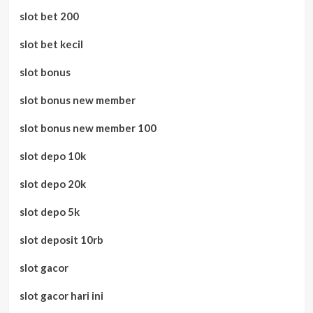
slot bet 200
slot bet kecil
slot bonus
slot bonus new member
slot bonus new member 100
slot depo 10k
slot depo 20k
slot depo 5k
slot deposit 10rb
slot gacor
slot gacor hari ini