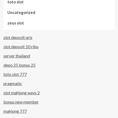
toto slot
Uncategorized
zeus slot
slot deposit qris
slot deposit 10 ribu
server thailand
depo 25 bonus 25
toto slot 777
pragmatic
slot mahjong ways 2
bonus new member
mahjong 777