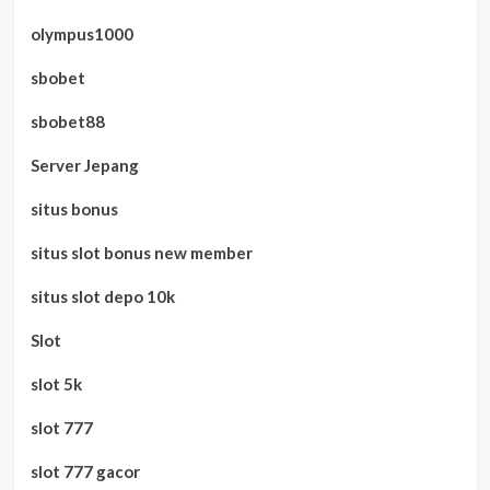
olympus1000
sbobet
sbobet88
Server Jepang
situs bonus
situs slot bonus new member
situs slot depo 10k
Slot
slot 5k
slot 777
slot 777 gacor