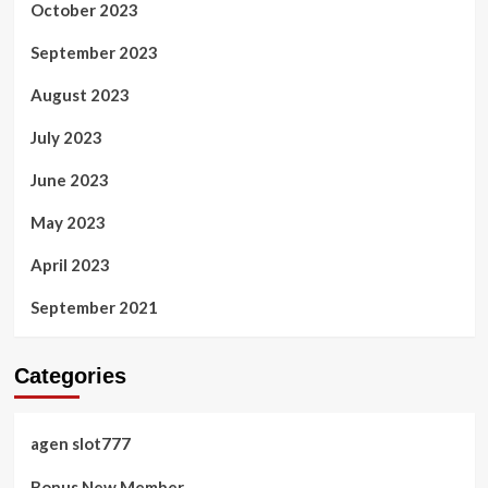
October 2023
September 2023
August 2023
July 2023
June 2023
May 2023
April 2023
September 2021
Categories
agen slot777
Bonus New Member