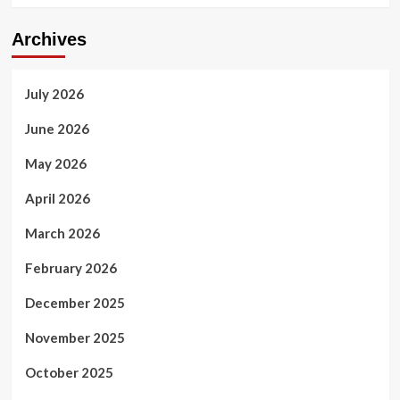
Archives
July 2026
June 2026
May 2026
April 2026
March 2026
February 2026
December 2025
November 2025
October 2025