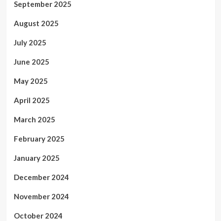
September 2025
August 2025
July 2025
June 2025
May 2025
April 2025
March 2025
February 2025
January 2025
December 2024
November 2024
October 2024