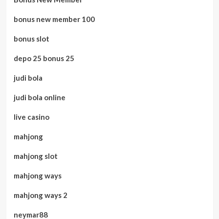
bonus new member 100
bonus slot
depo 25 bonus 25
judi bola
judi bola online
live casino
mahjong
mahjong slot
mahjong ways
mahjong ways 2
neymar88