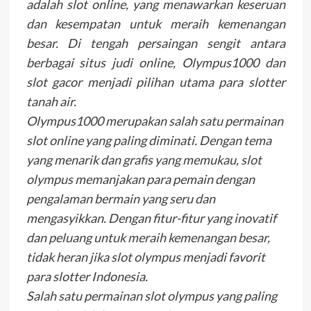
adalah slot online, yang menawarkan keseruan
dan kesempatan untuk meraih kemenangan
besar. Di tengah persaingan sengit antara
berbagai situs judi online, Olympus1000 dan
slot gacor menjadi pilihan utama para slotter
tanah air.
Olympus1000 merupakan salah satu permainan
slot online yang paling diminati. Dengan tema
yang menarik dan grafis yang memukau, slot
olympus memanjakan para pemain dengan
pengalaman bermain yang seru dan
mengasyikkan. Dengan fitur-fitur yang inovatif
dan peluang untuk meraih kemenangan besar,
tidak heran jika slot olympus menjadi favorit
para slotter Indonesia.
Salah satu permainan slot olympus yang paling