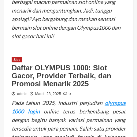
berbagai macam permainan slot online yang
menarik dan menguntungkan. Jadi, tunggu
apalagi? Ayo bergabung dan rasakan sensasi
bermain slot online dengan Olympus1000 dan
slot gacor hari ini!
Slot
Daftar OLYMPUS 1000: Slot
Gacor, Provider Terbaik, dan
Promosi Menarik 2025
0
admin
March 23, 2025
Pada tahun 2025, industri perjudian
olympus
1000 login
online terus berkembang pesat
dengan begitu banyak variasi permainan yang
tersedia untuk para pemain. Salah satu provider