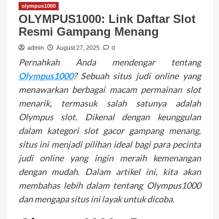
olympus1000
OLYMPUS1000: Link Daftar Slot
Resmi Gampang Menang
0
admin
August 27, 2025
Pernahkah Anda mendengar tentang
Olympus1000
? Sebuah situs judi online yang
menawarkan berbagai macam permainan slot
menarik, termasuk salah satunya adalah
Olympus slot. Dikenal dengan keunggulan
dalam kategori slot gacor gampang menang,
situs ini menjadi pilihan ideal bagi para pecinta
judi online yang ingin meraih kemenangan
dengan mudah. Dalam artikel ini, kita akan
membahas lebih dalam tentang Olympus1000
dan mengapa situs ini layak untuk dicoba.