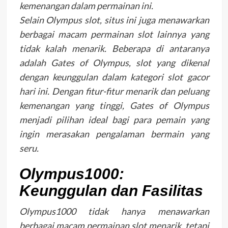
kemenangan dalam permainan ini.
Selain Olympus slot, situs ini juga menawarkan
berbagai macam permainan slot lainnya yang
tidak kalah menarik. Beberapa di antaranya
adalah Gates of Olympus, slot yang dikenal
dengan keunggulan dalam kategori slot gacor
hari ini. Dengan fitur-fitur menarik dan peluang
kemenangan yang tinggi, Gates of Olympus
menjadi pilihan ideal bagi para pemain yang
ingin merasakan pengalaman bermain yang
seru.
Olympus1000:
Keunggulan dan Fasilitas
Olympus1000 tidak hanya menawarkan
berbagai macam permainan slot menarik, tetapi