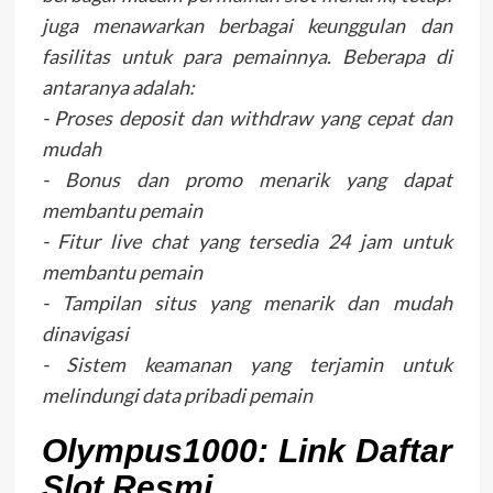
juga menawarkan berbagai keunggulan dan
fasilitas untuk para pemainnya. Beberapa di
antaranya adalah:
- Proses deposit dan withdraw yang cepat dan
mudah
- Bonus dan promo menarik yang dapat
membantu pemain
- Fitur live chat yang tersedia 24 jam untuk
membantu pemain
- Tampilan situs yang menarik dan mudah
dinavigasi
- Sistem keamanan yang terjamin untuk
melindungi data pribadi pemain
Olympus1000: Link Daftar
Slot Resmi