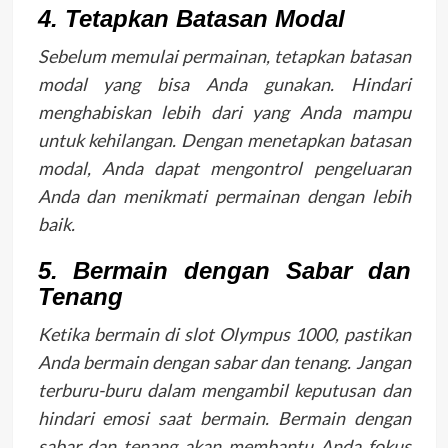
4. Tetapkan Batasan Modal
Sebelum memulai permainan, tetapkan batasan
modal yang bisa Anda gunakan. Hindari
menghabiskan lebih dari yang Anda mampu
untuk kehilangan. Dengan menetapkan batasan
modal, Anda dapat mengontrol pengeluaran
Anda dan menikmati permainan dengan lebih
baik.
5. Bermain dengan Sabar dan
Tenang
Ketika bermain di slot Olympus 1000, pastikan
Anda bermain dengan sabar dan tenang. Jangan
terburu-buru dalam mengambil keputusan dan
hindari emosi saat bermain. Bermain dengan
sabar dan tenang akan membantu Anda fokus