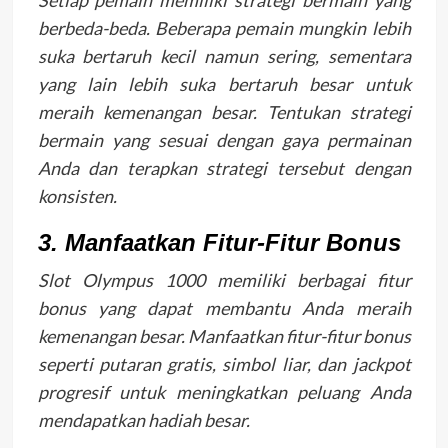
berbeda-beda. Beberapa pemain mungkin lebih
suka bertaruh kecil namun sering, sementara
yang lain lebih suka bertaruh besar untuk
meraih kemenangan besar. Tentukan strategi
bermain yang sesuai dengan gaya permainan
Anda dan terapkan strategi tersebut dengan
konsisten.
3. Manfaatkan Fitur-Fitur Bonus
Slot Olympus 1000 memiliki berbagai fitur
bonus yang dapat membantu Anda meraih
kemenangan besar. Manfaatkan fitur-fitur bonus
seperti putaran gratis, simbol liar, dan jackpot
progresif untuk meningkatkan peluang Anda
mendapatkan hadiah besar.