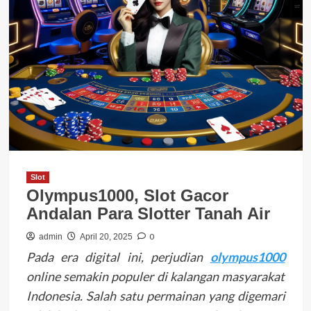
Slot
Olympus1000, Slot Gacor
Andalan Para Slotter Tanah Air
0
admin
April 20, 2025
Pada era digital ini, perjudian
olympus1000
online semakin populer di kalangan masyarakat
Indonesia. Salah satu permainan yang digemari