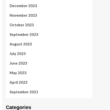
December 2023
November 2023
October 2023
September 2023
August 2023
July 2023
June 2023
May 2023
April 2023
September 2021
Categories