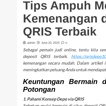
Tips Ampuh M
Kemenangan di
QRIS Terbaik
0
admin
June 20, 2025
Sebagai pemain judi online, tentu kita s
deposit QRIS terbaik.
https://qrisdepo1
kemenangan secara mudah. Dalam artikel 
meningkatkan peluang Anda untuk mendapatka
Keuntungan Bermain d
Potongan
1. Pahami Konsep Depo via QRIS
Sebelum mulai bermain di situs deposit QR