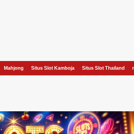
Mahjong
Situs Slot Kamboja
Situs Slot Thailand