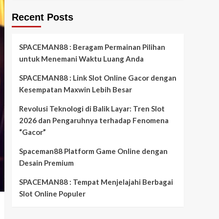
Recent Posts
SPACEMAN88 : Beragam Permainan Pilihan
untuk Menemani Waktu Luang Anda
SPACEMAN88 : Link Slot Online Gacor dengan
Kesempatan Maxwin Lebih Besar
Revolusi Teknologi di Balik Layar: Tren Slot
2026 dan Pengaruhnya terhadap Fenomena
“Gacor”
Spaceman88 Platform Game Online dengan
Desain Premium
SPACEMAN88 : Tempat Menjelajahi Berbagai
Slot Online Populer