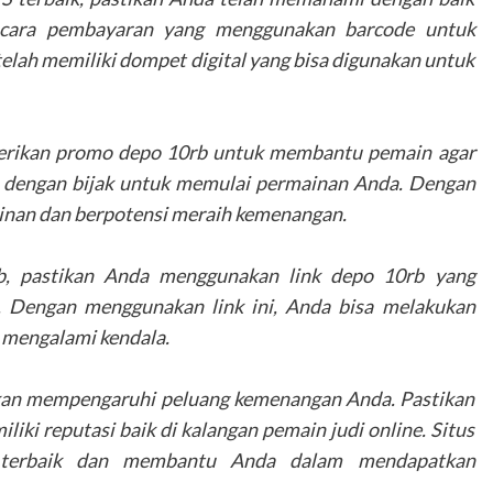
cara pembayaran yang menggunakan barcode untuk
telah memiliki dompet digital yang bisa digunakan untuk
mberikan promo depo 10rb untuk membantu pemain agar
i dengan bijak untuk memulai permainan Anda. Dengan
inan dan berpotensi meraih kemenangan.
b, pastikan Anda menggunakan link depo 10rb yang
k. Dengan menggunakan link ini, Anda bisa melakukan
 mengalami kendala.
 akan mempengaruhi peluang kemenangan Anda. Pastikan
iki reputasi baik di kalangan pemain judi online. Situs
 terbaik dan membantu Anda dalam mendapatkan