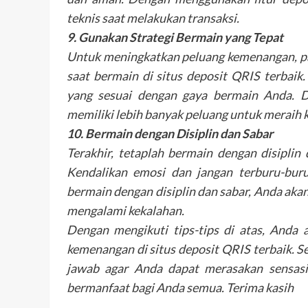
teknis saat melakukan transaksi.
9. Gunakan Strategi Bermain yang Tepat
Untuk meningkatkan peluang kemenangan, pa
saat bermain di situs deposit QRIS terbaik.
yang sesuai dengan gaya bermain Anda. D
memiliki lebih banyak peluang untuk meraih
10. Bermain dengan Disiplin dan Sabar
Terakhir, tetaplah bermain dengan disiplin 
Kendalikan emosi dan jangan terburu-bur
bermain dengan disiplin dan sabar, Anda ak
mengalami kekalahan.
Dengan mengikuti tips-tips di atas, Anda 
kemenangan di situs deposit QRIS terbaik. S
jawab agar Anda dapat merasakan sensasi
bermanfaat bagi Anda semua. Terima kasih