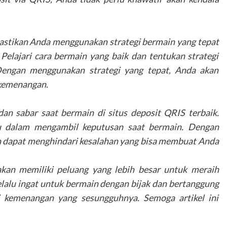
stikan Anda menggunakan strategi bermain yang tepat
 Pelajari cara bermain yang baik dan tentukan strategi
engan menggunakan strategi yang tepat, Anda akan
 kemenangan.
dan sabar saat bermain di situs deposit QRIS terbaik.
u dalam mengambil keputusan saat bermain. Dengan
an dapat menghindari kesalahan yang bisa membuat Anda
akan memiliki peluang yang lebih besar untuk meraih
elalu ingat untuk bermain dengan bijak dan bertanggung
 kemenangan yang sesungguhnya. Semoga artikel ini