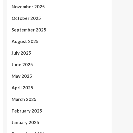
November 2025
October 2025
September 2025
August 2025
July 2025
June 2025
May 2025
April 2025
March 2025
February 2025
January 2025