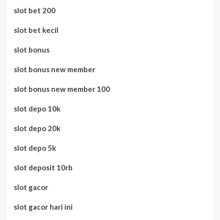
slot bet 200
slot bet kecil
slot bonus
slot bonus new member
slot bonus new member 100
slot depo 10k
slot depo 20k
slot depo 5k
slot deposit 10rb
slot gacor
slot gacor hari ini