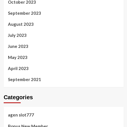
October 2023
September 2023
August 2023
July 2023
June 2023
May 2023
April 2023
September 2021
Categories
agen slot777
Bonus New Member