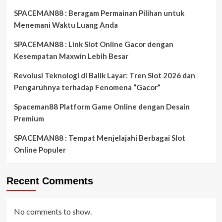
SPACEMAN88 : Beragam Permainan Pilihan untuk
Menemani Waktu Luang Anda
SPACEMAN88 : Link Slot Online Gacor dengan
Kesempatan Maxwin Lebih Besar
Revolusi Teknologi di Balik Layar: Tren Slot 2026 dan
Pengaruhnya terhadap Fenomena “Gacor”
Spaceman88 Platform Game Online dengan Desain
Premium
SPACEMAN88 : Tempat Menjelajahi Berbagai Slot
Online Populer
Recent Comments
No comments to show.