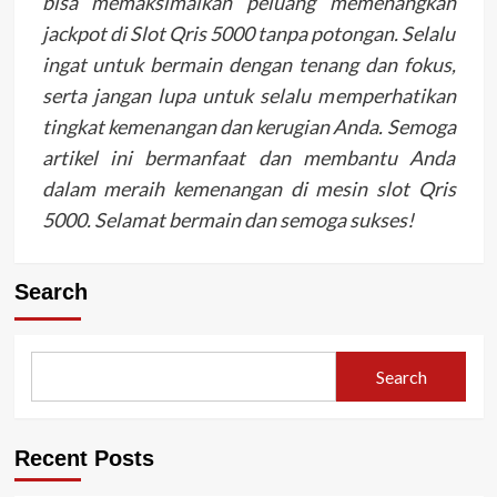
bisa memaksimalkan peluang memenangkan
jackpot di Slot Qris 5000 tanpa potongan. Selalu
ingat untuk bermain dengan tenang dan fokus,
serta jangan lupa untuk selalu memperhatikan
tingkat kemenangan dan kerugian Anda. Semoga
artikel ini bermanfaat dan membantu Anda
dalam meraih kemenangan di mesin slot Qris
5000. Selamat bermain dan semoga sukses!
Search
Search
Recent Posts