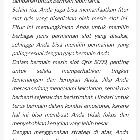
tambahan untuk bermain lebih lama.
Selain itu, Anda juga bisa memanfaatkan fitur
slot qris yang disediakan oleh mesin slot ini.
Fitur ini memungkinkan Anda untuk memilih
berbagai jenis permainan slot yang disukai,
sehingga Anda bisa memilih permainan yang
paling sesuai dengan gaya bermain Anda.
Dalam bermain mesin slot Qris 5000, penting
untuk selalu memperhatikan tingkat
kemenangan dan kerugian Anda. Jika Anda
merasa sedang mengalami kekalahan, sebaiknya
berhenti sejenak dan beristirahat. Hindari untuk
terus bermain dalam kondisi emosional, karena
hal ini bisa membuat Anda tidak fokus dan
menyebabkan kerugian yang lebih besar.
Dengan menggunakan strategi di atas, Anda