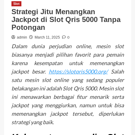
Slot
Strategi Jitu Menangkan
Jackpot di Slot Qris 5000 Tanpa
Potongan
0
admin
March 11, 2025
Dalam dunia perjudian online, mesin slot
biasanya menjadi pilihan favorit para pemain
karena kesempatan untuk memenangkan
jackpot besar.
https://slotqris5000.org/
Salah
satu mesin slot online yang sedang populer
belakangan ini adalah Slot Qris 5000. Mesin slot
ini menawarkan berbagai fitur menarik serta
jackpot yang menggiurkan, namun untuk bisa
memenangkan jackpot tersebut, diperlukan
strategi yang baik.