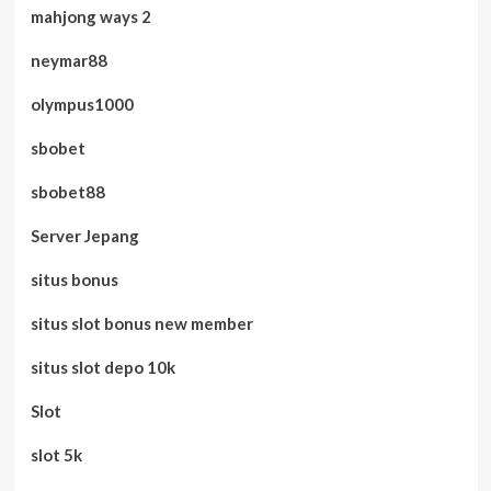
mahjong ways 2
neymar88
olympus1000
sbobet
sbobet88
Server Jepang
situs bonus
situs slot bonus new member
situs slot depo 10k
Slot
slot 5k