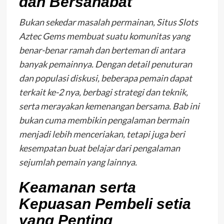
dan Bersahabat
Bukan sekedar masalah permainan, Situs Slots
Aztec Gems membuat suatu komunitas yang
benar-benar ramah dan berteman di antara
banyak pemainnya. Dengan detail penuturan
dan populasi diskusi, beberapa pemain dapat
terkait ke-2 nya, berbagi strategi dan teknik,
serta merayakan kemenangan bersama. Bab ini
bukan cuma membikin pengalaman bermain
menjadi lebih menceriakan, tetapi juga beri
kesempatan buat belajar dari pengalaman
sejumlah pemain yang lainnya.
Keamanan serta
Kepuasan Pembeli setia
yang Penting