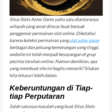
Situs Slots Aztec Gems yaitu satu diantaranya
wilayah yang amat diincar buat banyak
penggemar permainan slot online. Diketahui
karena koleksi permainan yang
slot aztec gacor
berbagai dan peluang kemenangan yang tinggi,
website ini telah menjadi kesayangan di grup
pecinta taruhan online. Namun demikian, apa
yang membuat site ini begitu menarik? Silakan
kita telusuri lebih dalam.
Keberuntungan di Tiap-
tiap Perputaran
Salah satunya masalah yang buat Situs Slots