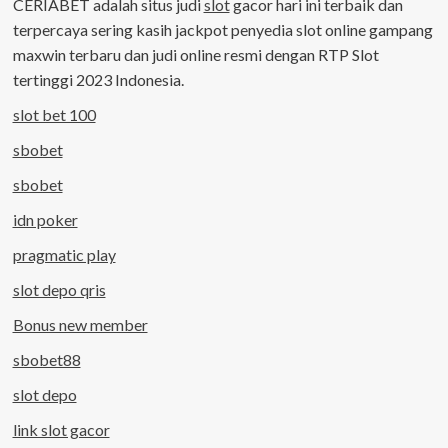
CERIABET adalah situs judi
slot
gacor hari ini terbaik dan
terpercaya sering kasih jackpot penyedia slot online gampang
maxwin terbaru dan judi online resmi dengan RTP Slot
tertinggi 2023 Indonesia.
slot bet 100
sbobet
sbobet
idn poker
pragmatic play
slot depo qris
Bonus new member
sbobet88
slot depo
link slot gacor