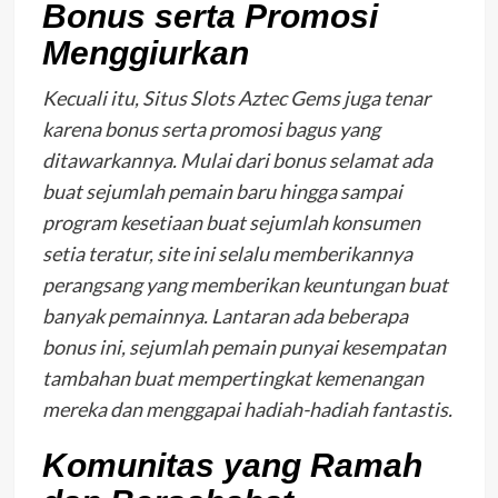
Bonus serta Promosi
Menggiurkan
Kecuali itu, Situs Slots Aztec Gems juga tenar
karena bonus serta promosi bagus yang
ditawarkannya. Mulai dari bonus selamat ada
buat sejumlah pemain baru hingga sampai
program kesetiaan buat sejumlah konsumen
setia teratur, site ini selalu memberikannya
perangsang yang memberikan keuntungan buat
banyak pemainnya. Lantaran ada beberapa
bonus ini, sejumlah pemain punyai kesempatan
tambahan buat mempertingkat kemenangan
mereka dan menggapai hadiah-hadiah fantastis.
Komunitas yang Ramah