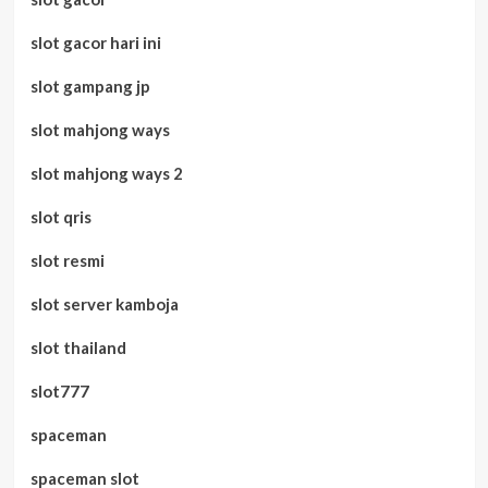
slot gacor hari ini
slot gampang jp
slot mahjong ways
slot mahjong ways 2
slot qris
slot resmi
slot server kamboja
slot thailand
slot777
spaceman
spaceman slot