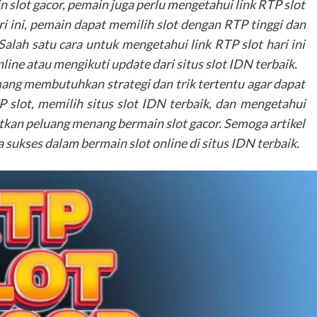
lot gacor, pemain juga perlu mengetahui link RTP slot
ri ini, pemain dapat memilih slot dengan RTP tinggi dan
lah satu cara untuk mengetahui link RTP slot hari ini
ine atau mengikuti update dari situs slot IDN terbaik.
mang membutuhkan strategi dan trik tertentu agar dapat
lot, memilih situs slot IDN terbaik, dan mengetahui
atkan peluang menang bermain slot gacor. Semoga artikel
sukses dalam bermain slot online di situs IDN terbaik.