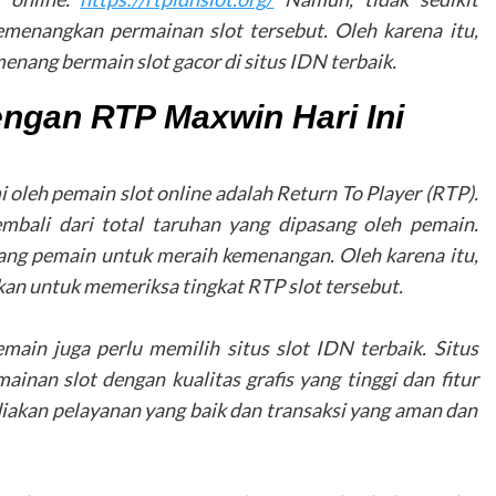
menangkan permainan slot tersebut. Oleh karena itu,
 menang bermain slot gacor di situs IDN terbaik.
engan RTP Maxwin Hari Ini
i oleh pemain slot online adalah Return To Player (RTP).
bali dari total taruhan yang dipasang oleh pemain.
uang pemain untuk meraih kemenangan. Oleh karena itu,
kan untuk memeriksa tingkat RTP slot tersebut.
ain juga perlu memilih situs slot IDN terbaik. Situs
nan slot dengan kualitas grafis yang tinggi dan fitur
ediakan pelayanan yang baik dan transaksi yang aman dan