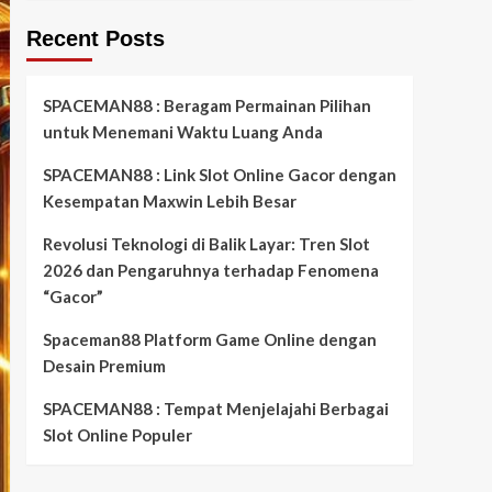
Recent Posts
SPACEMAN88 : Beragam Permainan Pilihan
untuk Menemani Waktu Luang Anda
SPACEMAN88 : Link Slot Online Gacor dengan
Kesempatan Maxwin Lebih Besar
Revolusi Teknologi di Balik Layar: Tren Slot
2026 dan Pengaruhnya terhadap Fenomena
“Gacor”
Spaceman88 Platform Game Online dengan
Desain Premium
SPACEMAN88 : Tempat Menjelajahi Berbagai
Slot Online Populer