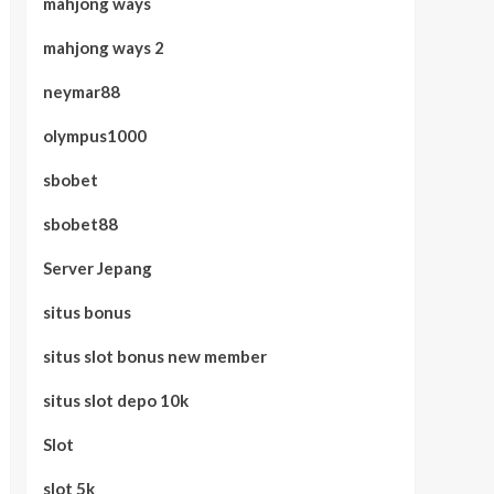
mahjong ways
mahjong ways 2
neymar88
olympus1000
sbobet
sbobet88
Server Jepang
situs bonus
situs slot bonus new member
situs slot depo 10k
Slot
slot 5k