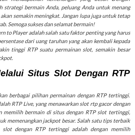
ah strategi bermain Anda, peluang Anda untuk menang
gi akan semakin meningkat. Jangan lupa juga untuk tetap
wab. Semoga sukses dan selamat bermain!
n to Player adalah salah satu faktor penting yang harus
ersentase dari uang taruhan yang akan kembali kepada
kin tinggi RTP suatu permainan slot, semakin besar
ckpot.
elalui Situs Slot Dengan RTP
akan berbagai pilihan permainan dengan RTP tertinggi.
adalah RTP Live, yang menawarkan slot rtp gacor dengan
 memilih bermain di situs dengan RTP slot tertinggi,
uk memenangkan jackpot besar. Salah satu tips terbaik
 slot dengan RTP tertinggi adalah dengan memilih