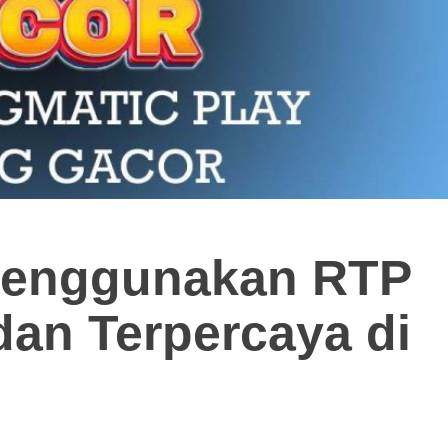
Menggunakan RTP
 dan Terpercaya di