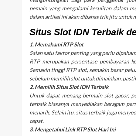
pemain yang mengalami kesulitan dalam me
dalam artikel ini akan dibahas trik jitu untuk
Situs Slot IDN Terbaik d
1. Memahami RTP Slot
Salah satu faktor penting yang perlu dipaham
RTP merupakan persentase pembayaran kem
Semakin tinggi RTP slot, semakin besar pel
sebelum memilih slot untuk dimainkan, pasti
2. Memilih Situs Slot IDN Terbaik
Untuk dapat menang bermain slot gacor, pem
terbaik biasanya menyediakan beragam permai
menarik. Selain itu, situs terbaik juga meny
cepat.
3. Mengetahui Link RTP Slot Hari Ini