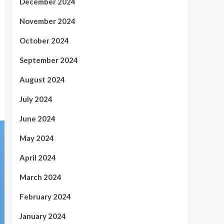
December 2024
November 2024
October 2024
September 2024
August 2024
July 2024
June 2024
May 2024
April 2024
March 2024
February 2024
January 2024