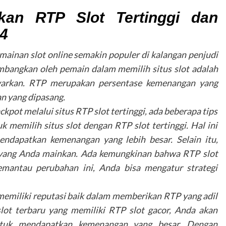
an RTP Slot Tertinggi dan
24
ermainan slot online semakin populer di kalangan penjudi
timbangkan oleh pemain dalam memilih situs slot adalah
awarkan. RTP merupakan persentase kemenangan yang
an yang dipasang.
pot melalui situs RTP slot tertinggi, ada beberapa tips
k memilih situs slot dengan RTP slot tertinggi. Hal ini
ndapatkan kemenangan yang lebih besar. Selain itu,
lot yang Anda mainkan. Ada kemungkinan bahwa RTP slot
emantau perubahan ini, Anda bisa mengatur strategi
ng memiliki reputasi baik dalam memberikan RTP yang adil
lot terbaru yang memiliki RTP slot gacor, Anda akan
ntuk mendapatkan kemenangan yang besar. Dengan