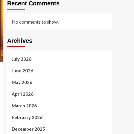
Recent Comments
No comments to show.
Archives
July 2026
June 2026
May 2026
April 2026
March 2026
February 2026
December 2025