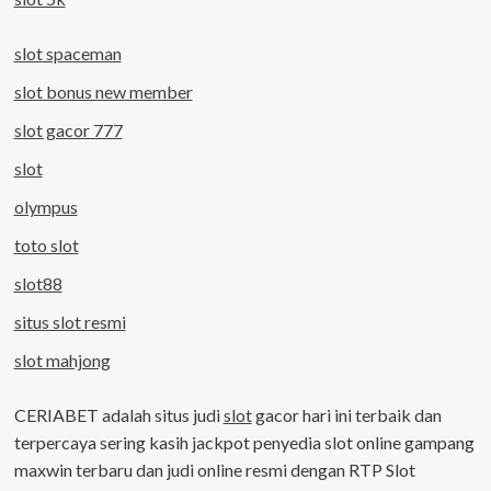
slot spaceman
slot bonus new member
slot gacor 777
slot
olympus
toto slot
slot88
situs slot resmi
slot mahjong
CERIABET adalah situs judi
slot
gacor hari ini terbaik dan
terpercaya sering kasih jackpot penyedia slot online gampang
maxwin terbaru dan judi online resmi dengan RTP Slot