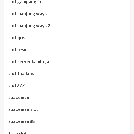
slot gampang jp
slot mahjong ways
slot mahjong ways 2
slot qris
slot resmi
slot server kamboja
slot thailand
slot777
spaceman
spaceman slot
spaceman88
toto slot