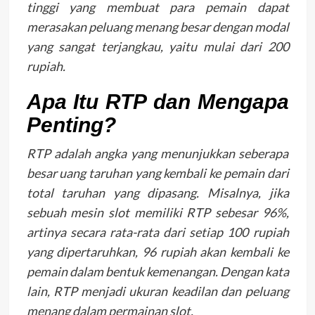
tinggi yang membuat para pemain dapat
merasakan peluang menang besar dengan modal
yang sangat terjangkau, yaitu mulai dari 200
rupiah.
Apa Itu RTP dan Mengapa
Penting?
RTP adalah angka yang menunjukkan seberapa
besar uang taruhan yang kembali ke pemain dari
total taruhan yang dipasang. Misalnya, jika
sebuah mesin slot memiliki RTP sebesar 96%,
artinya secara rata-rata dari setiap 100 rupiah
yang dipertaruhkan, 96 rupiah akan kembali ke
pemain dalam bentuk kemenangan. Dengan kata
lain, RTP menjadi ukuran keadilan dan peluang
menang dalam permainan slot.