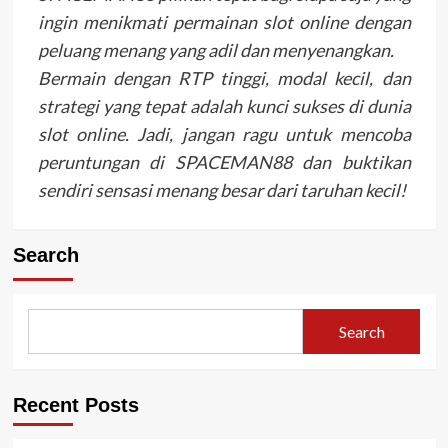
ingin menikmati permainan slot online dengan
peluang menang yang adil dan menyenangkan.
Bermain dengan RTP tinggi, modal kecil, dan
strategi yang tepat adalah kunci sukses di dunia
slot online. Jadi, jangan ragu untuk mencoba
peruntungan di SPACEMAN88 dan buktikan
sendiri sensasi menang besar dari taruhan kecil!
Search
Search
Recent Posts