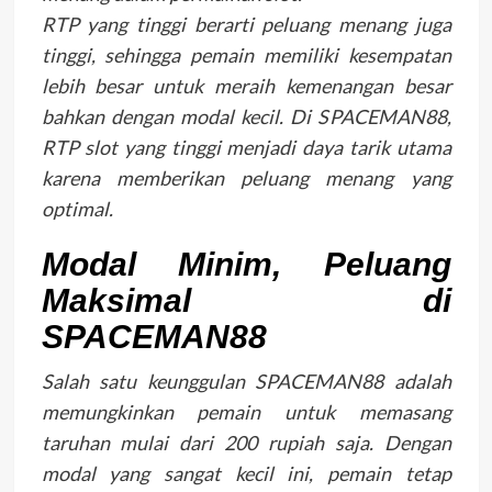
RTP yang tinggi berarti peluang menang juga
tinggi, sehingga pemain memiliki kesempatan
lebih besar untuk meraih kemenangan besar
bahkan dengan modal kecil. Di SPACEMAN88,
RTP slot yang tinggi menjadi daya tarik utama
karena memberikan peluang menang yang
optimal.
Modal Minim, Peluang
Maksimal di
SPACEMAN88
Salah satu keunggulan SPACEMAN88 adalah
memungkinkan pemain untuk memasang
taruhan mulai dari 200 rupiah saja. Dengan
modal yang sangat kecil ini, pemain tetap