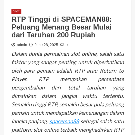
Slot
RTP Tinggi di SPACEMAN88:
Peluang Menang Besar Mulai
dari Taruhan 200 Rupiah
0
admin
June 28, 2025
Dalam dunia permainan slot online, salah satu
faktor yang sangat penting untuk diperhatikan
oleh para pemain adalah RTP atau Return to
Player. RTP merupakan persentase
pengembalian dari total taruhan yang
dimainkan dalam jangka waktu tertentu.
Semakin tinggi RTP, semakin besar pula peluang
pemain untuk mendapatkan kemenangan dalam
jangka panjang.
spaceman88
sebagai salah satu
platform slot online terbaik menghadirkan RTP