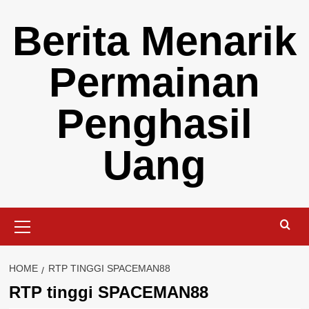
Skip
Berita Menarik
to
content
Permainan
Penghasil
Uang
Primary
Menu
HOME
RTP TINGGI SPACEMAN88
RTP tinggi SPACEMAN88