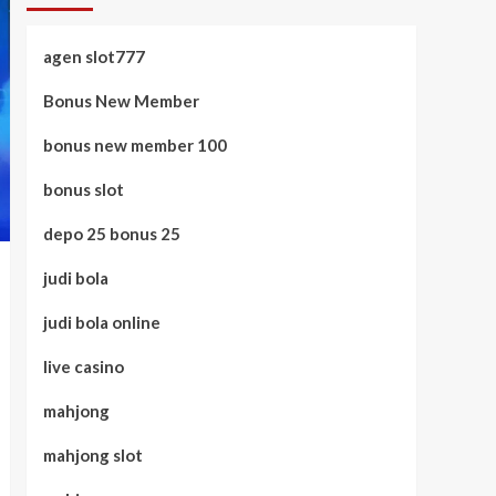
agen slot777
Bonus New Member
bonus new member 100
bonus slot
depo 25 bonus 25
judi bola
judi bola online
live casino
mahjong
mahjong slot