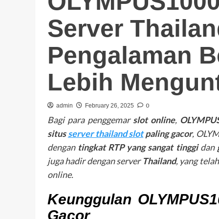
OLYMPUS1000
Server Thaila
Pengalaman Be
Lebih Mengun
0
admin
February 26, 2025
Bagi para penggemar
slot online
,
OLYMPUS
situs
server thailand slot
paling gacor
, OLYM
dengan
tingkat RTP yang sangat tinggi
dan
juga hadir dengan server
Thailand
, yang tela
online.
Keunggulan OLYMPUS100
Gacor