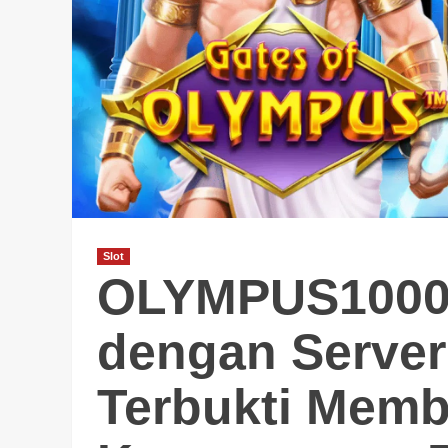
Slot
OLYMPUS1000: 
dengan Server
Terbukti Memb