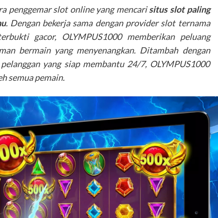
ara penggemar slot online yang mencari
situs slot paling
au
. Dengan bekerja sama dengan provider slot ternama
erbukti gacor, OLYMPUS1000 memberikan peluang
aman bermain yang menyenangkan. Ditambah dengan
an pelanggan yang siap membantu 24/7, OLYMPUS1000
oleh semua pemain.