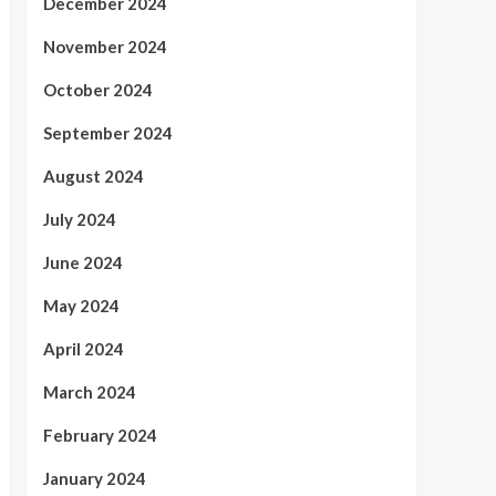
December 2024
November 2024
October 2024
September 2024
August 2024
July 2024
June 2024
May 2024
April 2024
March 2024
February 2024
January 2024