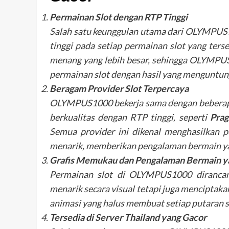
Permainan Slot dengan RTP Tinggi
Salah satu keunggulan utama dari OLYMPUS
tinggi pada setiap permainan slot yang ters
menang yang lebih besar, sehingga OLYMPUS
permainan slot dengan hasil yang menguntun
Beragam Provider Slot Terpercaya
OLYMPUS1000 bekerja sama dengan bebera
berkualitas dengan RTP tinggi, seperti
Prag
Semua provider ini dikenal menghasilkan p
menarik, memberikan pengalaman bermain y
Grafis Memukau dan Pengalaman Bermain y
Permainan slot di OLYMPUS1000 diranc
menarik secara visual tetapi juga menciptaka
animasi yang halus membuat setiap putaran 
Tersedia di Server Thailand yang Gacor