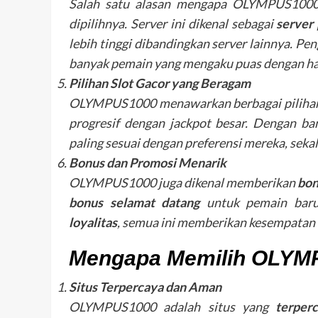
Salah satu alasan mengapa OLYMPUS1000 
dipilihnya. Server ini dikenal sebagai
server 
lebih tinggi dibandingkan server lainnya. Pe
banyak pemain yang mengaku puas dengan ha
Pilihan Slot Gacor yang Beragam
OLYMPUS1000 menawarkan berbagai piliha
progresif dengan jackpot besar. Dengan ba
paling sesuai dengan preferensi mereka, seka
Bonus dan Promosi Menarik
OLYMPUS1000 juga dikenal memberikan
bon
bonus selamat datang
untuk pemain baru
loyalitas
, semua ini memberikan kesempatan
Mengapa Memilih OLYM
Situs Terpercaya dan Aman
OLYMPUS1000 adalah situs yang
terper