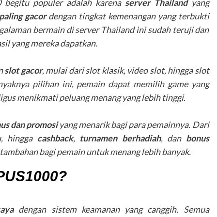
begitu populer adalah karena
server Thailand
yang
paling gacor
dengan tingkat kemenangan yang terbukti
ngalaman bermain di server Thailand ini sudah teruji dan
sil yang mereka dapatkan.
n
slot gacor
, mulai dari slot klasik, video slot, hingga slot
nyaknya pilihan ini, pemain dapat memilih game yang
ligus menikmati peluang menang yang lebih tinggi.
us dan promosi
yang menarik bagi para pemainnya. Dari
, hingga
cashback
,
turnamen berhadiah
, dan
bonus
 tambahan bagi pemain untuk menang lebih banyak.
PUS1000?
caya
dengan sistem keamanan yang canggih. Semua