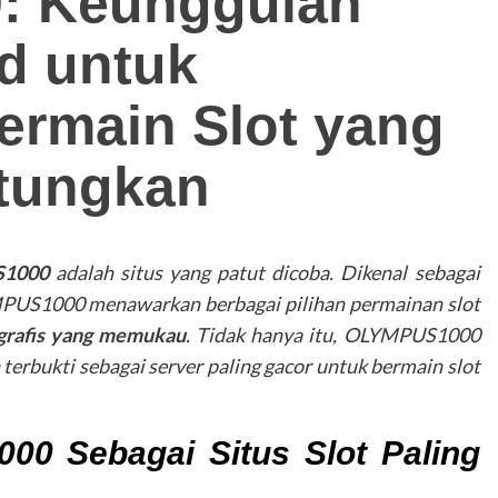
: Keunggulan
nd untuk
rmain Slot yang
tungkan
1000
adalah situs yang patut dicoba. Dikenal sebagai
PUS1000 menawarkan berbagai pilihan permainan slot
grafis yang memukau
. Tidak hanya itu, OLYMPUS1000
h terbukti sebagai server paling gacor untuk bermain slot
0 Sebagai Situs Slot Paling