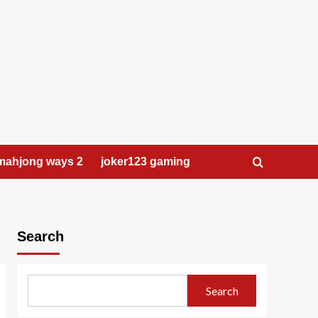
mahjong ways 2
joker123 gaming
Search
Search