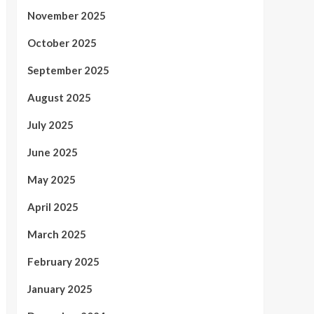
November 2025
October 2025
September 2025
August 2025
July 2025
June 2025
May 2025
April 2025
March 2025
February 2025
January 2025