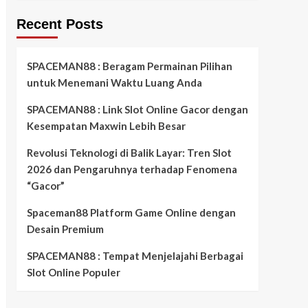
Recent Posts
SPACEMAN88 : Beragam Permainan Pilihan
untuk Menemani Waktu Luang Anda
SPACEMAN88 : Link Slot Online Gacor dengan
Kesempatan Maxwin Lebih Besar
Revolusi Teknologi di Balik Layar: Tren Slot
2026 dan Pengaruhnya terhadap Fenomena
“Gacor”
Spaceman88 Platform Game Online dengan
Desain Premium
SPACEMAN88 : Tempat Menjelajahi Berbagai
Slot Online Populer