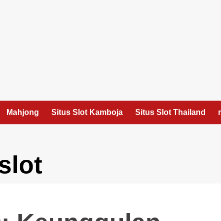
Mahjong
Situs Slot Kamboja
Situs Slot Thailand
slot