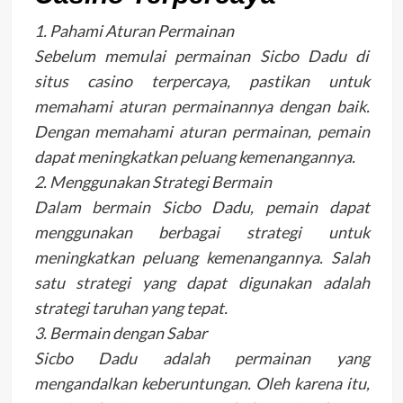
1. Pahami Aturan Permainan
Sebelum memulai permainan Sicbo Dadu di
situs casino terpercaya, pastikan untuk
memahami aturan permainannya dengan baik.
Dengan memahami aturan permainan, pemain
dapat meningkatkan peluang kemenangannya.
2. Menggunakan Strategi Bermain
Dalam bermain Sicbo Dadu, pemain dapat
menggunakan berbagai strategi untuk
meningkatkan peluang kemenangannya. Salah
satu strategi yang dapat digunakan adalah
strategi taruhan yang tepat.
3. Bermain dengan Sabar
Sicbo Dadu adalah permainan yang
mengandalkan keberuntungan. Oleh karena itu,