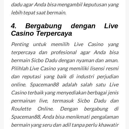
dadu agar Anda bisa mengambil keputusan yang
lebih tepat saat bermain.
4. Bergabung dengan Live
Casino Terpercaya
Penting untuk memilih Live Casino yang
terpercaya dan profesional agar Anda bisa
bermain Sicbo Dadu dengan nyaman dan aman.
Pilihlah Live Casino yang memiliki lisensi resmi
dan reputasi yang baik di industri perjudian
online. Spaceman88 adalah salah satu Live
Casino terbaik yang menyediakan berbagai jenis
permainan live, termasuk Sicbo Dadu dan
Roulette Online. Dengan bergabung di
Spaceman88, Anda bisa menikmati pengalaman
bermain yang seru dan adil tanpa perlu khawatir