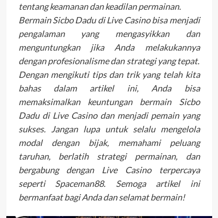
tentang keamanan dan keadilan permainan.
Bermain Sicbo Dadu di Live Casino bisa menjadi
pengalaman yang mengasyikkan dan
menguntungkan jika Anda melakukannya
dengan profesionalisme dan strategi yang tepat.
Dengan mengikuti tips dan trik yang telah kita
bahas dalam artikel ini, Anda bisa
memaksimalkan keuntungan bermain Sicbo
Dadu di Live Casino dan menjadi pemain yang
sukses. Jangan lupa untuk selalu mengelola
modal dengan bijak, memahami peluang
taruhan, berlatih strategi permainan, dan
bergabung dengan Live Casino terpercaya
seperti Spaceman88. Semoga artikel ini
bermanfaat bagi Anda dan selamat bermain!