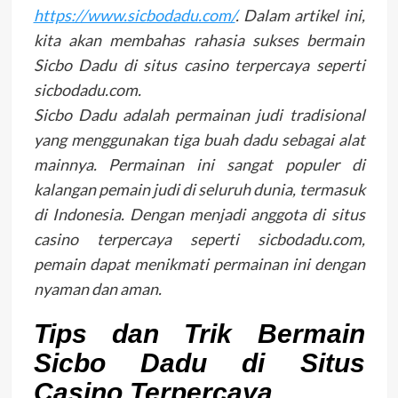
https://www.sicbodadu.com/
. Dalam artikel ini,
kita akan membahas rahasia sukses bermain
Sicbo Dadu di situs casino terpercaya seperti
sicbodadu.com.
Sicbo Dadu adalah permainan judi tradisional
yang menggunakan tiga buah dadu sebagai alat
mainnya. Permainan ini sangat populer di
kalangan pemain judi di seluruh dunia, termasuk
di Indonesia. Dengan menjadi anggota di situs
casino terpercaya seperti sicbodadu.com,
pemain dapat menikmati permainan ini dengan
nyaman dan aman.
Tips dan Trik Bermain
Sicbo Dadu di Situs
Casino Terpercaya