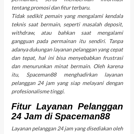
tentang promosi dan fitur terbaru.
Tidak sedikit pemain yang mengalami kendala
teknis saat bermain, seperti masalah deposit,
withdraw, atau bahkan saat mengalami
gangguan pada permainan itu sendiri. Tanpa
adanya dukungan layanan pelanggan yang cepat
dan tepat, hal ini bisa menyebabkan frustrasi
dan menurunkan minat bermain. Oleh karena
itu, Spaceman88 menghadirkan layanan
pelanggan 24 jam yang siap melayani dengan
profesionalisme tinggi.
Fitur Layanan Pelanggan
24 Jam di Spaceman88
Layanan pelanggan 24 jam yang disediakan oleh