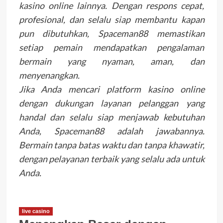
kasino online lainnya. Dengan respons cepat,
profesional, dan selalu siap membantu kapan
pun dibutuhkan, Spaceman88 memastikan
setiap pemain mendapatkan pengalaman
bermain yang nyaman, aman, dan
menyenangkan.
Jika Anda mencari platform kasino online
dengan dukungan layanan pelanggan yang
handal dan selalu siap menjawab kebutuhan
Anda, Spaceman88 adalah jawabannya.
Bermain tanpa batas waktu dan tanpa khawatir,
dengan pelayanan terbaik yang selalu ada untuk
Anda.
live casino