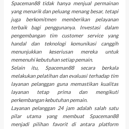
Spaceman88 tidak hanya menjual permainan
yang menarik dan peluang menang besar, tetapi
juga berkomitmen memberikan pelayanan
terbaik bagi penggunanya. Investasi dalam
pengembangan tim customer service yang
handal dan teknologi komunikasi canggih
menunjukkan keseriusan mereka untuk
memenuhi kebutuhan setiap pemain.
Selain itu, Spaceman88 secara berkala
melakukan pelatihan dan evaluasi terhadap tim
layanan pelanggan guna memastikan kualitas
layanan tetap prima dan mengikuti
perkembangan kebutuhan pemain.
Layanan pelanggan 24 jam adalah salah satu
pilar utama yang membuat Spaceman88
menjadi pilihan favorit di antara platform