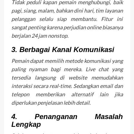
Tidak peduli kapan pemain menghubungi, baik
pagi, siang, malam, bahkan dini hari, tim layanan
pelanggan selalu siap membantu. Fitur ini
sangat penting karena perjudian online biasanya
berjalan 24 jam nonstop.
3. Berbagai Kanal Komunikasi
Pemain dapat memilih metode komunikasi yang
paling nyaman bagi mereka. Live chat yang
tersedia langsung di website memudahkan
interaksi secara real-time. Sedangkan email dan
telepon memberikan alternatif lain jika
diperlukan penjelasan lebih detail.
4. Penanganan Masalah
Lengkap