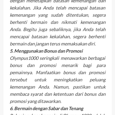
dengan menetapkan batasan kemenangan dan
kekalahan. Jika Anda telah mencapai batasan
kemenangan yang sudah ditentukan, segera
berhenti bermain dan nikmati kemenangan
Anda. Begitu juga sebaliknya, jika Anda telah
mencapai batasan kekalahan, segera berhenti
bermain dan jangan terus memaksakan diri.
5. Menggunakan Bonus dan Promosi
Olympus1000 seringkali menawarkan berbagai
bonus dan promosi menarik bagi para
pemainnya. Manfaatkan bonus dan promosi
tersebut untuk meningkatkan peluang
kemenangan Anda. Namun, pastikan untuk
membaca syarat dan ketentuan dari bonus dan
promosi yang ditawarkan.
6. Bermain dengan Sabar dan Tenang