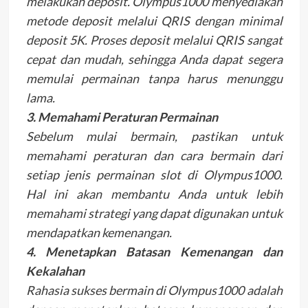
melakukan deposit. Olympus1000 menyediakan
metode deposit melalui QRIS dengan minimal
deposit 5K. Proses deposit melalui QRIS sangat
cepat dan mudah, sehingga Anda dapat segera
memulai permainan tanpa harus menunggu
lama.
3. Memahami Peraturan Permainan
Sebelum mulai bermain, pastikan untuk
memahami peraturan dan cara bermain dari
setiap jenis permainan slot di Olympus1000.
Hal ini akan membantu Anda untuk lebih
memahami strategi yang dapat digunakan untuk
mendapatkan kemenangan.
4. Menetapkan Batasan Kemenangan dan
Kekalahan
Rahasia sukses bermain di Olympus1000 adalah