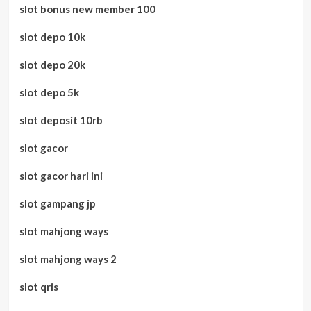
slot bonus new member 100
slot depo 10k
slot depo 20k
slot depo 5k
slot deposit 10rb
slot gacor
slot gacor hari ini
slot gampang jp
slot mahjong ways
slot mahjong ways 2
slot qris