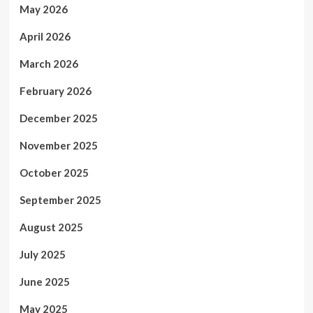
May 2026
April 2026
March 2026
February 2026
December 2025
November 2025
October 2025
September 2025
August 2025
July 2025
June 2025
May 2025