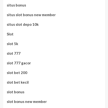
situs bonus
situs slot bonus new member
situs slot depo 10k
Slot
slot 5k
slot 777
slot 777 gacor
slot bet 200
slot bet kecil
slot bonus
slot bonus new member