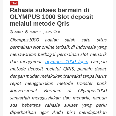
Slot
Rahasia sukses bermain di
OLYMPUS 1000 Slot deposit
melalui metode Qris
0
admin
March 21, 2025
Olympus1000 adalah salah satu situs
permainan slot online terbaik di Indonesia yang
menawarkan berbagai permainan slot menarik
dan menghibur.
olympus 1000 login
Dengan
metode deposit melalui QRIS, pemain dapat
dengan mudah melakukan transaksi tanpa harus
repot menggunakan metode transfer bank
konvensional. Bermain di Olympus1000
sangatlah mengasyikkan dan menarik, namun
ada beberapa rahasia sukses yang perlu
diperhatikan agar Anda bisa mendapatkan