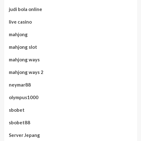
judi bola online
live casino
mahjong
mahjong slot
mahjong ways
mahjong ways 2
neymar88
olympus1000
sbobet
sbobet88
Server Jepang