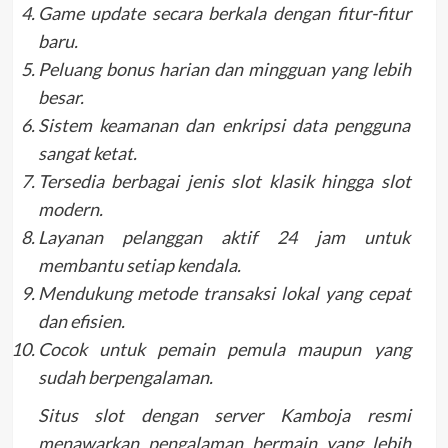
Game update secara berkala dengan fitur-fitur
baru.
Peluang bonus harian dan mingguan yang lebih
besar.
Sistem keamanan dan enkripsi data pengguna
sangat ketat.
Tersedia berbagai jenis slot klasik hingga slot
modern.
Layanan pelanggan aktif 24 jam untuk
membantu setiap kendala.
Mendukung metode transaksi lokal yang cepat
dan efisien.
Cocok untuk pemain pemula maupun yang
sudah berpengalaman.
Situs slot dengan server Kamboja resmi
menawarkan pengalaman bermain yang lebih