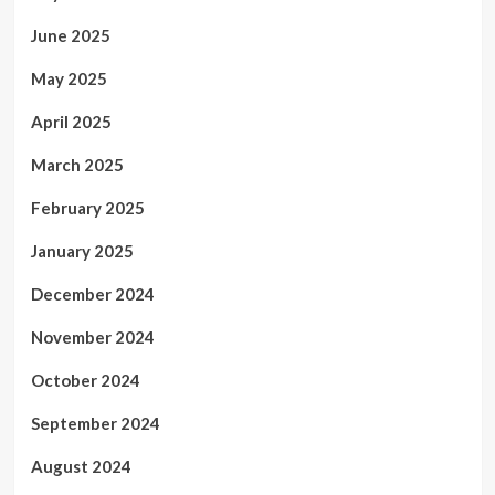
June 2025
May 2025
April 2025
March 2025
February 2025
January 2025
December 2024
November 2024
October 2024
September 2024
August 2024