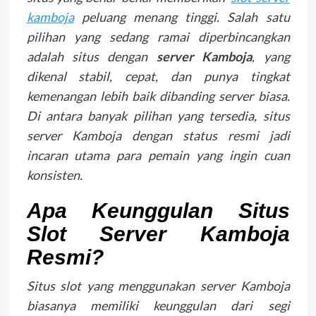
kamboja
peluang menang tinggi. Salah satu
pilihan yang sedang ramai diperbincangkan
adalah situs dengan
server Kamboja
, yang
dikenal stabil, cepat, dan punya tingkat
kemenangan lebih baik dibanding server biasa.
Di antara banyak pilihan yang tersedia, situs
server Kamboja dengan status resmi jadi
incaran utama para pemain yang ingin cuan
konsisten.
Apa Keunggulan Situs
Slot Server Kamboja
Resmi?
Situs slot yang menggunakan server Kamboja
biasanya memiliki keunggulan dari segi