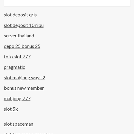
slot deposit qris
slot deposit 10 ribu
server thailand
depo 25 bonus 25
toto slot 777
pragmatic
slot mahjong ways 2
bonus new member
mahjong 777
slot 5k
slot spaceman