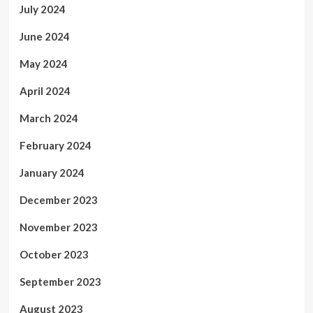
July 2024
June 2024
May 2024
April 2024
March 2024
February 2024
January 2024
December 2023
November 2023
October 2023
September 2023
August 2023