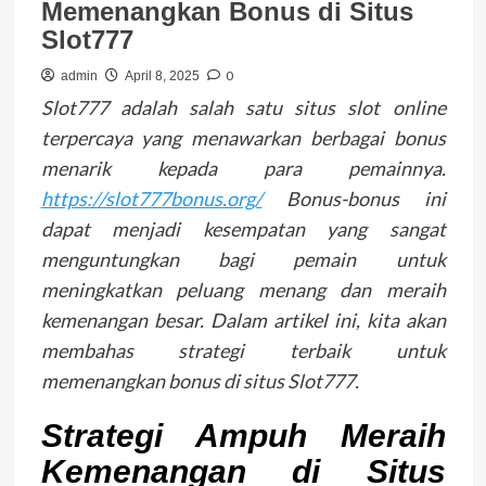
Memenangkan Bonus di Situs
Slot777
0
admin
April 8, 2025
Slot777 adalah salah satu situs slot online
terpercaya yang menawarkan berbagai bonus
menarik kepada para pemainnya.
https://slot777bonus.org/
Bonus-bonus ini
dapat menjadi kesempatan yang sangat
menguntungkan bagi pemain untuk
meningkatkan peluang menang dan meraih
kemenangan besar. Dalam artikel ini, kita akan
membahas strategi terbaik untuk
memenangkan bonus di situs Slot777.
Strategi Ampuh Meraih
Kemenangan di Situs