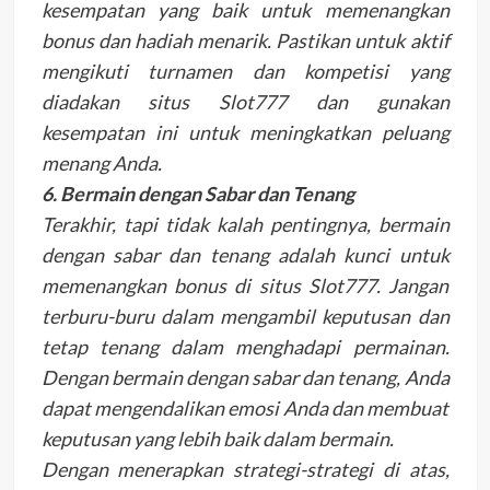
kesempatan yang baik untuk memenangkan
bonus dan hadiah menarik. Pastikan untuk aktif
mengikuti turnamen dan kompetisi yang
diadakan situs Slot777 dan gunakan
kesempatan ini untuk meningkatkan peluang
menang Anda.
6. Bermain dengan Sabar dan Tenang
Terakhir, tapi tidak kalah pentingnya, bermain
dengan sabar dan tenang adalah kunci untuk
memenangkan bonus di situs Slot777. Jangan
terburu-buru dalam mengambil keputusan dan
tetap tenang dalam menghadapi permainan.
Dengan bermain dengan sabar dan tenang, Anda
dapat mengendalikan emosi Anda dan membuat
keputusan yang lebih baik dalam bermain.
Dengan menerapkan strategi-strategi di atas,