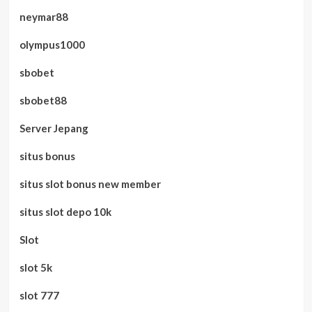
neymar88
olympus1000
sbobet
sbobet88
Server Jepang
situs bonus
situs slot bonus new member
situs slot depo 10k
Slot
slot 5k
slot 777