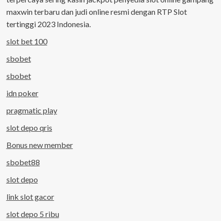
maxwin terbaru dan judi online resmi dengan RTP Slot
tertinggi 2023 Indonesia.
slot bet 100
sbobet
sbobet
idn poker
pragmatic play
slot depo qris
Bonus new member
sbobet88
slot depo
link slot gacor
slot depo 5 ribu