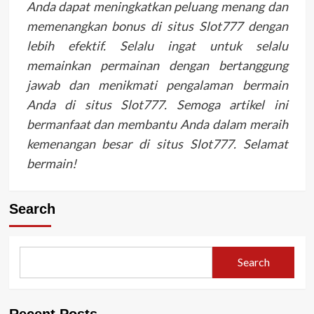
Anda dapat meningkatkan peluang menang dan
memenangkan bonus di situs Slot777 dengan
lebih efektif. Selalu ingat untuk selalu
memainkan permainan dengan bertanggung
jawab dan menikmati pengalaman bermain
Anda di situs Slot777. Semoga artikel ini
bermanfaat dan membantu Anda dalam meraih
kemenangan besar di situs Slot777. Selamat
bermain!
Search
Search
Recent Posts