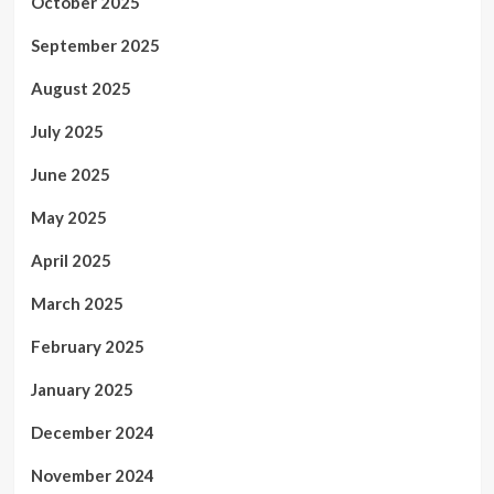
October 2025
September 2025
August 2025
July 2025
June 2025
May 2025
April 2025
March 2025
February 2025
January 2025
December 2024
November 2024